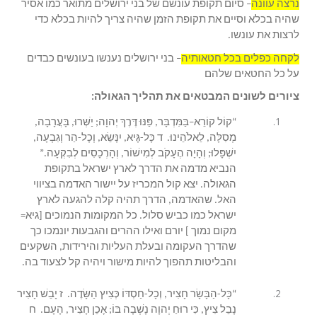
נרצה עוונה
– סיום תקופת עונשם של בני ירושלים מתואר כמו אסיר
שהיה בכלא וסיים את תקופת הזמן שהיה צריך להיות בכלא כדי
לרצות את עונשו.
לקחה כפלים בכל חטאותיה
– בני ירושלים נענשו בעונשים כבדים
על כל החטאים שלהם
ציורים לשונים המבטאים את תהליך הגאולה:
“קוֹל קוֹרֵא–בַּמִּדְבָּר, פַּנּוּ דֶּרֶךְ יְהוָה; יַשְּׁרוּ, בָּעֲרָבָה,
מְסִלָּה, לֵאלֹהֵינוּ. ד כָּל-גֶּיא, יִנָּשֵׂא, וְכָל-הַר וְגִבְעָה,
יִשְׁפָּלוּ; וְהָיָה הֶעָקֹב לְמִישׁוֹר, וְהָרְכָסִים לְבִקְעָה.”
הנביא מדמה את הדרך לארץ ישראל בתקופת
הגאולה. יצא קול המכריז על יישור האדמה בציווי
האל. שהאדמה, הדרך תהיה קלה להגעה לארץ
ישראל כמו כביש סלול. כל המקומות הנמוכים [גיא=
מקום נמוך ] יורם ואילו ההרים והגבעות יונמכו כך
שהדרך העקומה ובעלת העליות והירידות, השקעים
והבליטות תהפוך להיות מישור ויהיה קל לצעוד בה.
“כָּל-הַבָּשָׂר חָצִיר, וְכָל-חַסְדּוֹ כְּצִיץ הַשָּׂדֶה. ז יָבֵשׁ חָצִיר
נָבֵל צִיץ, כִּי רוּחַ יְהוָה נָשְׁבָה בּוֹ; אָכֵן חָצִיר, הָעָם. ח