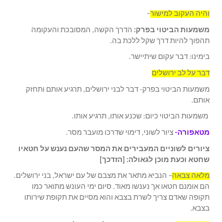
והיה העקוב למישור
–
משמעות הביטוי בפרק:
הדרך הקשה, המסובכת והעקומה
תהפוך להיות דרך שקל ללכת בה.
בימינו: דבר עקום שיתיישר.
דבר על לב ירושלים
משמעות הביטוי בפרק- דבר לבני ירושלים, תרגיע אותם ותחזק
אותם.
משמעות הביטוי כיום: שכנע אותו, תרגיע אותו.
מטאפורה-
ציור לשוני, דימוי שדרכו מועבר מסר.
ציורים לשוניים המעבירים את המסר שהעם נענש על חטאיו
שחטא וכעת מוכן לגאולה: [הזדכך]
מלאה צבאה
– הנביא מתאר את מצבם של עם ישראל, בני ירושלים.
הם אומנם חטאו אך נענשו מאוד. סיום ימי העונש מתואר כמו
תקופה שאדם צריך לשרת בצבא והוא מסיים את תקופת שירותו
בצבא.