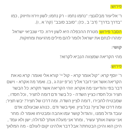
פירוש:
ר’ אליעזר מבלגנצי: “נחמו נחמו – רק נחמו; לשון זירוז וחיזוק , כמו
“בדרך בדרך” (דב’ ב , כז); “סובב סובב” (קה’ א , ו).
הסבר פירוש:
מטרת ההכפלה היא לשון זירוז. כדי שנביאי ישראל
ימהרו לנחם את ישראל ולומר להם מילים מרגיעות ומחזקות.
קושי
:
מהי הקריאה שמצווה הנביא לקרוא?
פירוש
:
ר’ יוסף קרא: “קול אומר קרא – קול יי’ קורא אלי ואומר: קרא נא את
הקריאה אשר אני דובר אליך (ע”פ יונה ג , ב). ואמר מה אקרא – וישם
דבר בפי והודיעני מה אקרא: זוהי הקריאה אשר תקרא: כל הבשר
חציר וכל חסדו כציץ השדה – כל בשר ודם דומה לחציר , וכל חסדו ,
שמבטיח לחבירו , דומה לציץ השדה. ומה דרכו של חציר? יבש חציר;
ומה דרכו של ציץ? נבל ציץ. ואף בשר ודם , כנוהג שבעולם: אדם
עובד גדול ממנו , והגדול קושר עמו אהבה ומבטיחו ואומר לו: מחר
אני עושה אותך עשיר , ומחר אני מעלה אותך לגדולה; ישן ולא עמד ,
היכן הוא והיכן הבטחתו? אבל דבר אלהינו יקום לעולם – מה המלאך