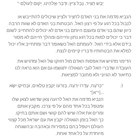
יָבֵשׁ חָצִיר, נָבֵל צִיץ; וּדְבַר-אֱלֹהֵינוּ, יָקוּם לְעוֹלָם-“
הנביא מדמה את בני האדם לחציר ולציץ שיכולים להתייבש או
לנבול בכל רגע על פי רצון האל. הבטחות בני האדם לא שוות הרבה
כיוון שהם בני אדם ומעצם היותם בני אדם לא יכולים להתחייב לשום
דבר כי יכולים למות בכל רגע נתון וחייהם ומהלך חייהם לא מסור
בידם אלא בידי האל. לעומתם האל כשאומר דבר ומתחייב אליו יכול
למלא את הבטחותיו ודבריו קיימים לנצח.
הדימוי מדגיש את אפסות האדם מול חוזקו של האל ומדגיש את
העובדה שדברי האל לגבי הגאולה יתגשמו גם אם הוא נראה לנו
כתיאור לא הגיוני ולא מחובר למציאות.
“כְּרֹעֶה, עֶדְרוֹ יִרְעֶה, בִּזְרֹעוֹ יְקַבֵּץ טְלָאִים, וּבְחֵיקוֹ יִשָּׂא
…[י”א]”
הנביא מדמה את האל לרועה צאן שדואג לצאן שלו
ומטפל בכל אחד מהם על פי צרכו. מקבץ אותם
ומרים את אלה שיש להם קושי ושם אותם בחיקו.
כך האל בזמן הגאולה יקבץ את עם ישראל מכל קצווי
העולם ויטפל בהם במסירות ובאהבה ובהשגחה
מיוחדת על כל אחד ואחת.