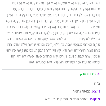
יִמּוֹט.
כא
הֲלוֹא תֵדְעוּ הֲלוֹא תִשְׁמָעוּ הֲלוֹא הֻגַּד מֵרֹאשׁ לָכֶם הֲלוֹא הֲבִינֹתֶם
מוֹסְדוֹת הָאָרֶץ.
כב
הַיֹּשֵׁב עַל חוּג הָאָרֶץ וְיֹשְׁבֶיהָ כַּחֲגָבִים הַנּוֹטֶה כַדֹּק שָׁמַיִם
וַיִּמְתָּחֵם כָּאֹהֶל לָשָׁבֶת.
כג
הַנּוֹתֵן רוֹזְנִים לְאָיִן שֹׁפְטֵי אֶרֶץ כַּתֹּהוּ עָשָׂה.
כד
אַף בַּל
נִטָּעוּ אַף בַּל זֹרָעוּ אַף בַּל שֹׁרֵשׁ בָּאָרֶץ גִּזְעָם וְגַם נָשַׁף בָּהֶם וַיִּבָשׁוּ וּסְעָרָה כַּקַּשׁ
תִּשָּׂאֵם.
כה
וְאֶל מִי תְדַמְּיוּנִי וְאֶשְׁוֶה יֹאמַר קָדוֹשׁ.
כו
שְׂאוּ מָרוֹם עֵינֵיכֶם
וּרְאוּ מִי בָרָא אֵלֶּה הַמּוֹצִיא בְמִסְפָּר צְבָאָם לְכֻלָּם בְּשֵׁם יִקְרָא מֵרֹב אוֹנִים וְאַמִּיץ
כֹּחַ אִישׁ לֹא נֶעְדָּר.
כז
לָמָּה תֹאמַר יַעֲקֹב וּתְדַבֵּר יִשְׂרָאֵל נִסְתְּרָה דַרְכִּי
מֵיְהוָה וּמֵאֱלֹהַי מִשְׁפָּטִי יַעֲבוֹר.
כח
הֲלוֹא יָדַעְתָּ אִם לֹא שָׁמַעְתָּ אֱלֹהֵי עוֹלָם יְהוָה
בּוֹרֵא קְצוֹת הָאָרֶץ לֹא יִיעַף וְלֹא יִיגָע אֵין חֵקֶר לִתְבוּנָתוֹ.
כט
נֹתֵן לַיָּעֵף כֹּחַ וּלְאֵין
אוֹנִים עָצְמָה יַרְבֶּה.
ל
וְיִעֲפוּ נְעָרִים וְיִגָעוּ וּבַחוּרִים כָּשׁוֹל יִכָּשֵׁלוּ.
לא
וְקוֹיֵ יְהוָה
יַחֲלִיפוּ כֹחַ יַעֲלוּ אֵבֶר כַּנְּשָׁרִים יָרוּצוּ וְלֹא יִיגָעוּ יֵלְכוּ וְלֹא יִיעָפוּ.
סיכום הפרק
ב”ה
נושא
: נבואת נחמה
מיקום
: ישעיה פרק מ’ פסוקים : א’- י”א