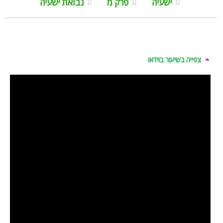
ישעיה
פרק מ
נבואת ישעיה
צפייה בשיעור בוידאו