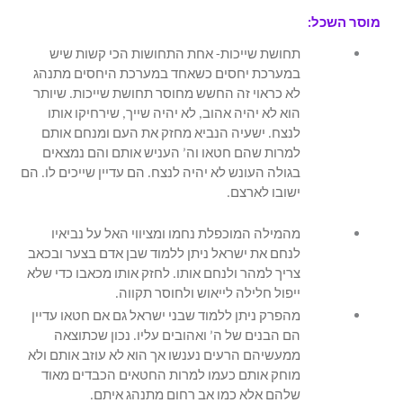
מוסר השכל:
תחושת שייכות- אחת התחושות הכי קשות שיש
במערכת יחסים כשאחד במערכת היחסים מתנהג
לא כראוי זה החשש מחוסר תחושת שייכות. שיותר
הוא לא יהיה אהוב, לא יהיה שייך, שירחיקו אותו
לנצח. ישעיה הנביא מחזק את העם ומנחם אותם
למרות שהם חטאו וה’ העניש אותם והם נמצאים
בגולה העונש לא יהיה לנצח. הם עדיין שייכים לו. הם
ישובו לארצם.
מהמילה המוכפלת נחמו ומציווי האל על נביאיו
לנחם את ישראל ניתן ללמוד שבן אדם בצער ובכאב
צריך למהר ולנחם אותו. לחזק אותו מכאבו כדי שלא
ייפול חלילה לייאוש ולחוסר תקווה.
מהפרק ניתן ללמוד שבני ישראל גם אם חטאו עדיין
הם הבנים של ה’ ואהובים עליו. נכון שכתוצאה
ממעשיהם הרעים נענשו אך הוא לא עוזב אותם ולא
מוחק אותם כעמו למרות החטאים הכבדים מאוד
שלהם אלא כמו אב רחום מתנהג איתם.