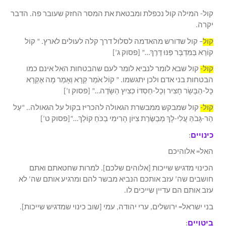
קול- המילה קול נכפלת ומבטאת את המסר החזק שעובר פה. הדבר
יקרה.
קול
– קול שדורש מהאדמה לסלול דרך קלה לעולים לארץ. ” קוֹל
קוֹרֵא בַּמִּדְבָּר פַּנּוּ דֶּרֶךְ…” [פסוק ג’]
קול-
קול שבא לומר לנביא לומר לעם שהבטחות האל אינם כמו
הבטחות בני אדם ולכן יתגשמו. ” קוֹל אֹמֵר קְרָא וְאָמַר מָה אֶקְרָא
כָּל-הַבָּשָׂר חָצִיר וְכָל-חַסְדּוֹ כְּצִיץ הַשָּׂדֶה…” [פסוק ו’]
קול-
קול שמבקש ממבשרת הגאולה להכריז בקול על הגאולה.. “עַל
הַר-גָּבֹהַּ עֲלִי-לָךְ מְבַשֶּׂרֶת צִיּוֹן הָרִימִי בַכֹּחַ קוֹלֵךְ…”[פסוק ט’]
כינויים
:
האל= אלוהיכם
הכינוי מדגיש שייכות [אלוהים שלכם]. למרות שחטאתם ואתם
חושבים שה’ עזב אותכם הנביא מבשר להם ומרגיע אותם שה’ לא
עזב אותם הם עדיין שייכים לו.
בני ישראל= ירושלים, ערי יהודה, עמי [שוב כינוי שמדגיש שייכות].
ביטויים
: