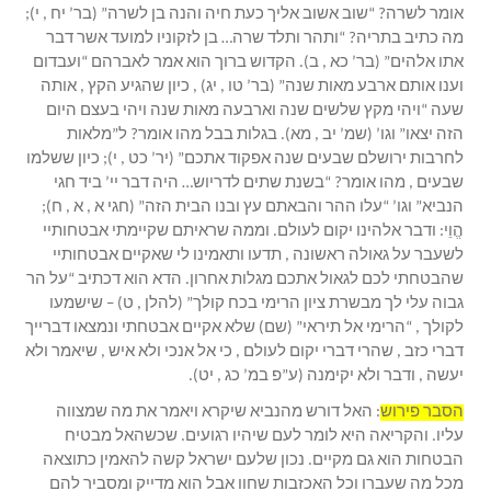
אומר לשרה? “שוב אשוב אליך כעת חיה והנה בן לשרה” (בר’ יח , י);
מה כתיב בתריה? “ותהר ותלד שרה… בן לזקוניו למועד אשר דבר
אתו אלהים” (בר’ כא , ב). הקדוש ברוך הוא אמר לאברהם “ועבדום
וענו אותם ארבע מאות שנה” (בר’ טו , יג) , כיון שהגיע הקץ , אותה
שעה “ויהי מקץ שלשים שנה וארבעה מאות שנה ויהי בעצם היום
הזה יצאו” וגו’ (שמ’ יב , מא). בגלות בבל מהו אומר? ל”מלאות
לחרבות ירושלם שבעים שנה אפקוד אתכם” (יר’ כט , י); כיון ששלמו
שבעים , מהו אומר? “בשנת שתים לדריוש… היה דבר יי’ ביד חגי
הנביא” וגו’ “עלו ההר והבאתם עץ ובנו הבית הזה” (חגי א , א , ח);
הֱוֵי: ודבר אלהינו יקום לעולם. וממה שראיתם שקיימתי אבטחותיי
לשעבר על גאולה ראשונה , תדעו ותאמינו לי שאקיים אבטחותיי
שהבטחתי לכם לגאול אתכם מגלות אחרון. הדא הוא דכתיב “על הר
גבוה עלי לך מבשרת ציון הרימי בכח קולך” (להלן , ט) – שישמעו
לקולך , “הרימי אל תיראי” (שם) שלא אקיים אבטחתי ונמצאו דברייך
דברי כזב , שהרי דברי יקום לעולם , כי אל אנכי ולא איש , שיאמר ולא
יעשה , ודבר ולא יקימנה (ע”פ במ’ כג , יט).
הסבר פירוש
: האל דורש מהנביא שיקרא ויאמר את מה שמצווה
עליו. והקריאה היא לומר לעם שיהיו רגועים. שכשהאל מבטיח
הבטחות הוא גם מקיים. נכון שלעם ישראל קשה להאמין כתוצאה
מכל מה שעברו וכל האכזבות שחוו אבל הוא מדייק ומסביר להם