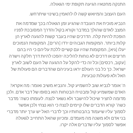
התנקה מחטאיו הגיעה תקופת ימי הגאולה.
העם העצוב והמיואש קשה לו להאמין בשינוי שיתרחש.
הנביא מוכיח את העובדה שהגיע זמן הגאולה בכך שמדמה את
המצב לאדם שהולך במדבר וקורא בקול והדרך המסובכת לפניו
הופכת להיות קלה. הדרכים שהיו בעבר קשות להגעה לארץ הן
קלות ביותר. המקומות הגבוהים ירדו [הרים], המקומות הנמוכים
יעלו [גיא], המקומות שהיו עם קשיים ללכת עליהם כי היו בהם
חריצים או דרכים לא נוחות להליכה יהפכו להיות דרך חלקה וישרה
[עקוב, רכסים] וכל זה כדי להקל על ההגעה של העם לשוב לארץ
ישראל. כך כל בני העולם יראו בעיניהם שהדברים הם פעולות של
האל ולא פעולות טבעיות.
ה’ אומר לנביא שוב להשמיע קול. והנביא משיב ואומר: מה אקרא?
האדם שמשמיע קול ומבטיח הבטחות הוא בסופו של דבר אדם. ולכן
מדומה לחציר שיכול להישבר ולא נשאר לנצח. לעומתו כשה’ מדבר
כשה’ קורא הדברים שלו קיימים לנצח כי הוא נצחי ולכן אפשר
לסמוך עליו שיעמוד בהבטחותיו וכך לדברי האל יש ערך יותר מדברי
בני אדם ולא משנה מה מעמדם. ומכיוון שהאל התחייב לגאולה
אפשר לסמוך עליו שדברים אלה יקרו.