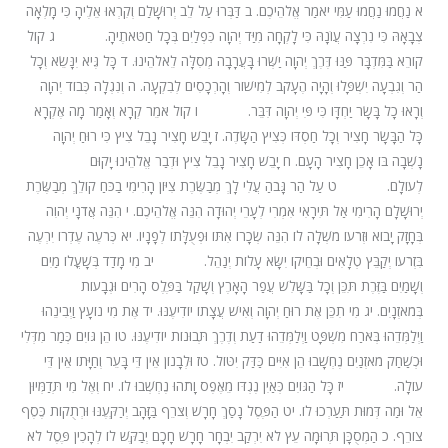
א
נַחֲמוּ נַחֲמוּ עַמִּי יֹאמַר אֱלֹהֵיכֶם.
ב
דַּבְּרוּ עַל לֵב יְרוּשָׁלַ͏ִם וְקִרְאוּ אֵלֶיהָ כִּי מָלְאָה
צְבָאָהּ כִּי נִרְצָה עֲו‍ֹנָהּ כִּי לָקְחָה מִיַּד יְהוָה כִּפְלַיִם בְּכָל חַטֹּאתֶיהָ.
ג
קוֹל
קוֹרֵא בַּמִּדְבָּר פַּנּוּ דֶּרֶךְ יְהוָה יַשְּׁרוּ בָּעֲרָבָה מְסִלָּה לֵאלֹהֵינוּ.
ד
כָּל גֶּיא יִנָּשֵׂא וְכָל
הַר וְגִבְעָה יִשְׁפָּלוּ וְהָיָה הֶעָקֹב לְמִישׁוֹר וְהָרְכָסִים לְבִקְעָה.
ה
וְנִגְלָה כְּבוֹד יְהוָה
וְרָאוּ כָל בָּשָׂר יַחְדָּו כִּי פִּי יְהוָה דִּבֵּר.
ו
קוֹל אֹמֵר קְרָא וְאָמַר מָה אֶקְרָא
כָּל הַבָּשָׂר חָצִיר וְכָל חַסְדּוֹ כְּצִיץ הַשָּׂדֶה.
ז
יָבֵשׁ חָצִיר נָבֵל צִיץ כִּי רוּחַ יְהוָה
נָשְׁבָה בּוֹ אָכֵן חָצִיר הָעָם.
ח
יָבֵשׁ חָצִיר נָבֵל צִיץ וּדְבַר אֱלֹהֵינוּ יָקוּם
לְעוֹלָם.
ט
עַל הַר גָּבֹהַ עֲלִי לָךְ מְבַשֶּׂרֶת צִיּוֹן הָרִימִי בַכֹּחַ קוֹלֵךְ מְבַשֶּׂרֶת
יְרוּשָׁלָ͏ִם הָרִימִי אַל תִּירָאִי אִמְרִי לְעָרֵי יְהוּדָה הִנֵּה אֱלֹהֵיכֶם.
י
הִנֵּה אֲדֹנָי יְהוִה
בְּחָזָק יָבוֹא וּזְרֹעוֹ מֹשְׁלָה לוֹ הִנֵּה שְׂכָרוֹ אִתּוֹ וּפְעֻלָּתוֹ לְפָנָיו.
יא
כְּרֹעֶה עֶדְרוֹ יִרְעֶה
בִּזְרֹעוֹ יְקַבֵּץ טְלָאִים וּבְחֵיקוֹ יִשָּׂא עָלוֹת יְנַהֵל.
יב
מִי מָדַד בְּשָׁעֳלוֹ מַיִם
וְשָׁמַיִם בַּזֶּרֶת תִּכֵּן וְכָל בַּשָּׁלִשׁ עֲפַר הָאָרֶץ וְשָׁקַל בַּפֶּלֶס הָרִים וּגְבָעוֹת
בְּמֹאזְנָיִם.
יג
מִי תִכֵּן אֶת רוּחַ יְהוָה וְאִישׁ עֲצָתוֹ יוֹדִיעֶנּוּ.
יד
אֶת מִי נוֹעָץ וַיְבִינֵהוּ
וַיְלַמְּדֵהוּ בְּאֹרַח מִשְׁפָּט וַיְלַמְּדֵהוּ דַעַת וְדֶרֶךְ תְּבוּנוֹת יוֹדִיעֶנּוּ.
טו
הֵן גּוֹיִם כְּמַר מִדְּלִי
וּכְשַׁחַק מֹאזְנַיִם נֶחְשָׁבוּ הֵן אִיִּים כַּדַּק יִטּוֹל.
טז
וּלְבָנוֹן אֵין דֵּי בָּעֵר וְחַיָּתוֹ אֵין דֵּי
עוֹלָה.
יז
כָּל הַגּוֹיִם כְּאַיִן נֶגְדּוֹ מֵאֶפֶס וָתֹהוּ נֶחְשְׁבוּ לוֹ.
יח
וְאֶל מִי תְּדַמְּיוּן
אֵל וּמַה דְּמוּת תַּעַרְכוּ לוֹ.
יט
הַפֶּסֶל נָסַךְ חָרָשׁ וְצֹרֵף בַּזָּהָב יְרַקְּעֶנּוּ וּרְתֻקוֹת כֶּסֶף
צוֹרֵף.
כ
הַמְסֻכָּן תְּרוּמָה עֵץ לֹא יִרְקַב יִבְחָר חָרָשׁ חָכָם יְבַקֶּשׁ לוֹ לְהָכִין פֶּסֶל לֹא