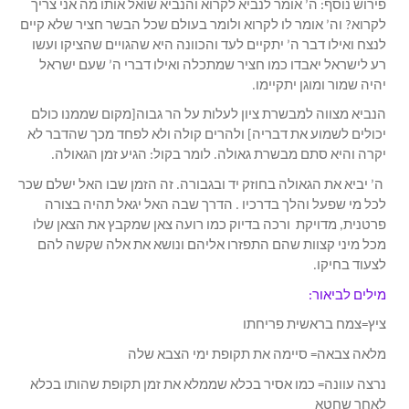
פירוש נוסף: ה’ אומר לנביא לקרוא והנביא שואל אותו מה אני צריך
לקרוא? וה’ אומר לו לקרוא ולומר בעולם שכל הבשר חציר שלא קיים
לנצח ואילו דבר ה’ יתקיים לעד והכוונה היא שהגויים שהציקו ועשו
רע לישראל יאבדו כמו חציר שמתכלה ואילו דברי ה’ שעם ישראל
יהיה שמור ומוגן יתקיימו.
הנביא מצווה למבשרת ציון לעלות על הר גבוה[מקום שממנו כולם
יכולים לשמוע את דבריה] ולהרים קולה ולא לפחד מכך שהדבר לא
יקרה והיא סתם מבשרת גאולה. לומר בקול: הגיע זמן הגאולה.
ה’ יביא את הגאולה בחוזק יד ובגבורה. זה הזמן שבו האל ישלם שכר
לכל מי שפעל והלך בדרכיו . הדרך שבה האל יגאל תהיה בצורה
פרטנית, מדויקת ורכה בדיוק כמו רועה צאן שמקבץ את הצאן שלו
מכל מיני קצוות שהם התפזרו אליהם ונושא את אלה שקשה להם
לצעוד בחיקו.
מילים לביאור:
ציץ=צמח בראשית פריחתו
מלאה צבאה= סיימה את תקופת ימי הצבא שלה
נרצה עוונה= כמו אסיר בכלא שממלא את זמן תקופת שהותו בכלא
לאחר שחטא