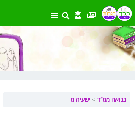
ילוג
תוכן
נבואה ממ”ד
ישעיה מ