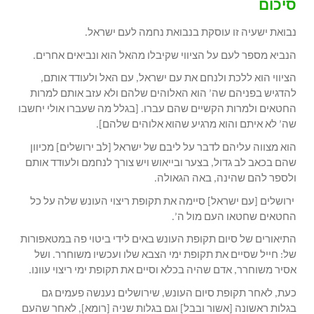
סיכום
נבואת ישעיה זו עוסקת בנבואת נחמה לעם ישראל.
הנביא מספר לעם על הציווי שקיבלו מהאל הוא ונביאים אחרים.
הציווי הוא ללכת ולנחם את עם ישראל, עם האל ולעודד אותם,
להדגיש בפניהם שה’ הוא האלוהים שלהם ולא עזב אותם למרות
החטאים ולמרות הקשיים שהם עברו. [בגלל מה שעברו אולי יחשבו
שה’ לא איתם והוא מרגיע שהוא אלוהים שלהם].
הוא מצווה עליהם לדבר על ליבם של ישראל [לב ירושלים] מכיוון
שהם בכאב לב גדול, בצער ובייאוש ויש צורך לנחמם ולעודד אותם
ולספר להם שהינה, באה הגאולה.
ירושלים [עם ישראל] סיימה את תקופת ריצוי העונש שלה על כל
החטאים שחטאו העם מול ה’.
התיאורים של סיום תקופת העונש באים לידי ביטוי פה במטאפורות
של: חייל שסיים את תקופת ימי הצבא שלו ועכשיו משוחרר. ושל
אסיר משוחרר, אדם שהיה בכלא וסיים את תקופת ימי ריצוי עוונו.
כעת, לאחר תקופת סיום העונש, שירושלים נענשה פעמים גם
בגלות ראשונה [אשור ובבל] וגם בגלות שניה [רומא], לאחר שהעם