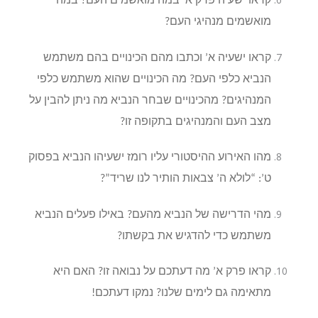
קראו ישעיה פרק א’ במה מואשמים העם? במה
מואשמים מנהיגי העם?
קראו ישעיה א’ וכתבו מהם הכינויים בהם משתמש
הנביא כלפי העם? מה הכינויים שהוא משתמש כלפי
המנהיגים? מהכינויים שבחר הנביא מה ניתן להבין על
מצב העם והמנהיגים בתקופה זו?
מהו האירוע ההיסטורי עליו רומז ישעיהו הנביא בפסוק
ט’: “לולא ה’ צבאות הותיר לנו שריד”?
מהי הדרישה של הנביא מהעם? באילו פעלים הנביא
משתמש כדי להדגיש את בקשתו?
קראו פרק א’ מה דעתכם על נבואה זו? האם היא
מתאימה גם לימים שלנו? נמקו דעתכם!