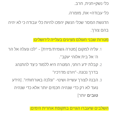
כלי נשק=חנית, חרב.
כלי עבודה= את, מזמרה.
הדגשת המסר שכלי הנשק יהפכו להיות כלי עבודה כי לא יהיה
בהם צורך.
מטרות שבני העולם מציגים בעלייה לירושלים:
עליה למקום [מטרה גשמית/פיזית] – “לכו ונעלה אל הר
ה’ אל בית אלוהי יעקב”.
קבלת ידע רוחני, המטרה היא ללמוד כיצד להתנהג
בדרך נכונה.-“ויורנו מדרכיו”
הבנה לצורך עשייה ושינוי- “ונלכה באורחותיו”. [הידע
נועד לא רק כדי שנהיה חכמים יותר אלא כדי שנהיה
טובים
יותר]
השלבים שיעברו הגויים בתקופת אחרית הימים: