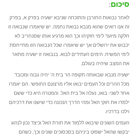
סיכום
:
לאחר נבואות החורבן והתוכחה שניבא ישעיה בפרק א, בפרק
זה אנו רואים שהוא מנבא נבואת נחמה. יש שיאמרו שנבואה זו
חלקה מיועד לימי חזקיהו וכך הוא מרגיע אותו שסנחריב לא
יכבוש את ירושלים אך יש שיאמרו שכל הנבואה הזו מתייחסת
לימי המשיח. הימים העתידים לבוא. בנבואה זו ישעיה מתאר
את המצב שיהיה בעולם.
ישעיה מנבא שבאותה תקופה הר בית ה’ יהיה גבוה ומכובד
מכל ההרים וכל העמים יבואו אליו מרצונם החופשי. הם יאמרו
אחד לשני: בואו, נעלה אל בית האל. והמטרה היא כדי ששם
ילמדו את חוקי האל ומהי הדרך הנכונה כדי שישנו את דרכיהם
וילכו בדרכיו.
העמים השונים שיבואו ללמוד את תורת האל וכיצד נכון לנהוג
יבקשו שהאל ישפוט ביניהם בסכסוכים שונים וכך, כשהם