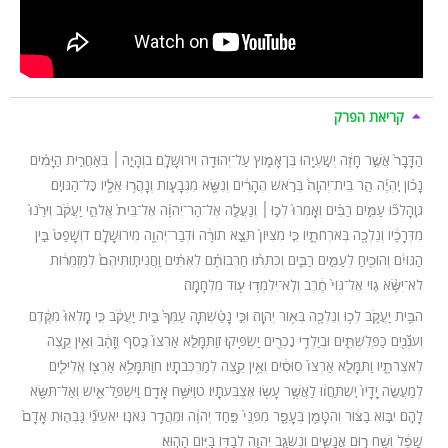
קריאת הפרק
הַדָּבָר֙ אֲשֶׁ֣ר חָזָ֔ה יְשַֽׁעְיָ֖הוּ בֶּן־אָמ֑וֹץ עַל־יְהוּדָ֖ה וִירוּשָׁלָֽ͏ִם׃ בוְהָיָ֣ה ׀ בְּאַחֲרִ֣ית הַיָּמִ֗ים
נָכ֨וֹן יִֽהְיֶ֜ה הַ֤ר בֵּית־יְהֹוָה֙ בְּרֹ֣אשׁ הֶהָרִ֔ים וְנִשָּׂ֖א מִגְּבָע֑וֹת וְנָהֲר֥וּ אֵלָ֖יו כׇּל־הַגּוֹיִֽם׃
גוְֽהָלְכ֞וּ עַמִּ֣ים רַבִּ֗ים וְאָֽמְרוּ֙ לְכ֣וּ ׀ וְנַעֲלֶ֣ה אֶל־הַר־יְהֹוָ֗ה אֶל־בֵּית֙ אֱלֹהֵ֣י יַעֲקֹ֔ב וְיֹרֵ֙נוּ֙
מִדְּרָכָ֔יו וְנֵלְכָ֖ה בְּאֹרְחֹתָ֑יו כִּ֤י מִצִּיּוֹן֙ תֵּצֵ֣א תוֹרָ֔ה וּדְבַר־יְהֹוָ֖ה מִירוּשָׁלָֽ͏ִם׃ דוְשָׁפַט֙ בֵּ֣ין
הַגּוֹיִ֔ם וְהוֹכִ֖יחַ לְעַמִּ֣ים רַבִּ֑ים וְכִתְּת֨וּ חַרְבוֹתָ֜ם לְאִתִּ֗ים וַחֲנִיתֽוֹתֵיהֶם֙ לְמַזְמֵר֔וֹת
לֹא־יִשָּׂ֨א ג֤וֹי אֶל־גּוֹי֙ חֶ֔רֶב וְלֹֽא־יִלְמְד֥וּ ע֖וֹד מִלְחָמָֽה׃
הבֵּ֖ית יַעֲקֹ֑ב לְכ֥וּ וְנֵלְכָ֖ה בְּא֥וֹר יְהֹוָֽה׃ וכִּ֣י נָטַ֗שְׁתָּה עַמְּךָ֙ בֵּ֣ית יַעֲקֹ֔ב כִּ֤י מָֽלְאוּ֙ מִקֶּ֔דֶם
וְעֹנְﬞנִ֖ים כַּפְּלִשְׁתִּ֑ים וּבְיַלְדֵ֥י נׇכְרִ֖ים יַשְׂפִּֽיקוּ׃ זוַתִּמָּלֵ֤א אַרְצוֹ֙ כֶּ֣סֶף וְזָהָ֔ב וְאֵ֥ין קֵ֖צֶה
לְאֹצְרֹתָ֑יו וַתִּמָּלֵ֤א אַרְצוֹ֙ סוּסִ֔ים וְאֵ֥ין קֵ֖צֶה לְמַרְכְּבֹתָֽיו׃ חוַתִּמָּלֵ֥א אַרְצ֖וֹ אֱלִילִ֑ים
לְמַעֲשֵׂ֤ה יָדָיו֙ יִֽשְׁתַּחֲו֔וּ לַאֲשֶׁ֥ר עָשׂ֖וּ אֶצְבְּעֹתָֽיו׃ טוַיִּשַּׁ֥ח אָדָ֖ם וַיִּשְׁפַּל־אִ֑ישׁ וְאַל־תִּשָּׂ֖א
לָהֶֽם׃ יבּ֣וֹא בַצּ֔וּר וְהִטָּמֵ֖ן בֶּעָפָ֑ר מִפְּנֵי֙ פַּ֣חַד יְהֹוָ֔ה וּמֵהֲדַ֖ר גְּאֹנֽוֹ׃ יאעֵינֵ֞י גַּבְה֤וּת אָדָם֙
שָׁפֵ֔ל וְשַׁ֖ח ר֣וּם אֲנָשִׁ֑ים וְנִשְׂגַּ֧ב יְהֹוָ֛ה לְבַדּ֖וֹ בַּיּ֥וֹם הַהֽוּא׃