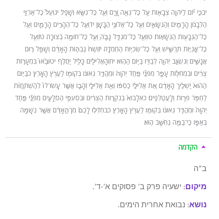
יבכִּ֣י י֞וֹם לַיהֹוָ֧ה צְבָא֛וֹת עַ֥ל כׇּל־גֵּאֶ֖ה וָרָ֑ם וְעַ֖ל כׇּל־נִשָּׂ֥א וְשָׁפֵֽל׃ יגוְעַל֙ כׇּל־אַרְזֵ֣י
הַלְּבָנ֔וֹן הָרָמִ֖ים וְהַנִּשָּׂאִ֑ים וְעַ֖ל כׇּל־אַלּוֹנֵ֥י הַבָּשָֽׁן׃ ידוְעַ֖ל כׇּל־הֶהָרִ֣ים הָרָמִ֑ים וְעַ֖ל
כׇּל־הַגְּבָע֥וֹת הַנִּשָּׂאֽוֹת׃ טווְעַ֖ל כׇּל־מִגְדָּ֣ל גָּבֹ֑הַּ וְעַ֖ל כׇּל־חוֹמָ֥ה בְצוּרָֽה׃ טזוְעַ֖ל
כׇּל־אֳנִיּ֣וֹת תַּרְשִׁ֑ישׁ וְעַ֖ל כׇּל־שְׂכִיּ֥וֹת הַחֶמְדָּֽה׃ יזוְשַׁח֙ גַּבְה֣וּת הָאָדָ֔ם וְשָׁפֵ֖ל ר֣וּם
אֲנָשִׁ֑ים וְנִשְׂגַּ֧ב יְהֹוָ֛ה לְבַדּ֖וֹ בַּיּ֥וֹם הַהֽוּא׃ יחוְהָאֱלִילִ֖ים כָּלִ֥יל יַחֲלֹֽף׃ יטוּבָ֙אוּ֙ בִּמְעָר֣וֹת
צֻרִ֔ים וּבִמְחִלּ֖וֹת עָפָ֑ר מִפְּנֵ֞י פַּ֤חַד יְהֹוָה֙ וּמֵהֲדַ֣ר גְּאוֹנ֔וֹ בְּקוּמ֖וֹ לַעֲרֹ֥ץ הָאָֽרֶץ׃ כבַּיּ֤וֹם
הַהוּא֙ יַשְׁלִ֣יךְ הָאָדָ֔ם אֵ֚ת אֱלִילֵ֣י כַסְפּ֔וֹ וְאֵ֖ת אֱלִילֵ֣י זְהָב֑וֹ אֲשֶׁ֤ר עָֽשׂוּ־לוֹ֙ לְהִֽשְׁתַּחֲוֺ֔ת
לַחְפֹּ֥ר פֵּר֖וֹת וְלָעֲטַלֵּפִֽים׃ כאלָבוֹא֙ בְּנִקְר֣וֹת הַצֻּרִ֔ים וּבִסְעִפֵ֖י הַסְּלָעִ֑ים מִפְּנֵ֞י פַּ֤חַד
יְהֹוָה֙ וּמֵהֲדַ֣ר גְּאוֹנ֔וֹ בְּקוּמ֖וֹ לַעֲרֹ֥ץ הָאָֽרֶץ׃ כבחִדְל֤וּ לָכֶם֙ מִן־הָ֣אָדָ֔ם אֲשֶׁ֥ר נְשָׁמָ֖ה
בְּאַפּ֑וֹ כִּֽי־בַמֶּ֥ה נֶחְשָׁ֖ב הֽוּא׃
הקדמה
ב”ה
מיקום
: ישעיה פרק ב’ פסוקים א’-ד’.
נושא
: נבואת אחרית הימים.