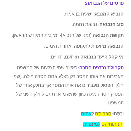
פרטים על הנבואה:
הנביא המנבא
: ישעיה בן אמוץ.
סוג הנבואה
: נבואת נחמה.
תקופת הנבואה
[זמנו של הנביא]- ימי בית המקדש הראשון.
הנבואה מיועדת לתקופה
: אחרית הימים.
מי קהל היעד בנבואה זו
: העם, הגויים.
תקבולת נרדפת חסרה:
כאשר שתי הצלעות של המשפט
מעבירות את אותו המסר רק בצלע אחת חסרה מילה. [שני
חלקי הפסוק מעבירים את אותו המסר אך בחלק אחד של
הפסוק חסרה מילה כיוון שהיא מיועדת גם לחלק השני של
המשפט. ]
וְכִתְּתוּ
חַרְבוֹתָם
ל
ְאִתִּים
וַ
חֲנִיתוֹתֵיהֶם
לְמַזְמֵרוֹת