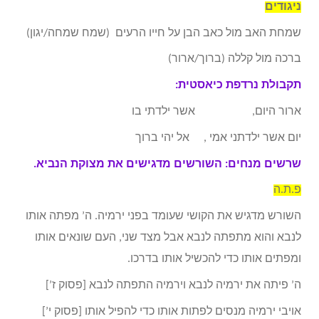
ניגודים
שמחת האב מול כאב הבן על חייו הרעים (שמח שמחה/יגון)
ברכה מול קללה (ברוך/ארור)
תקבולת נרדפת כיאסטית:
ארור היום, אשר ילדתי בו
יום אשר ילדתני אמי , אל יהי ברוך
שרשים מנחים: השורשים מדגישים את מצוקת הנביא.
פ.ת.ה
השורש מדגיש את הקושי שעומד בפני ירמיה. ה’ מפתה אותו
לנבא והוא מתפתה לנבא אבל מצד שני, העם שונאים אותו
ומפתים אותו כדי להכשיל אותו בדרכו.
ה’ פיתה את ירמיה לנבא וירמיה התפתה לנבא [פסוק ז’]
אויבי ירמיה מנסים לפתות אותו כדי להפיל אותו [פסוק י’]