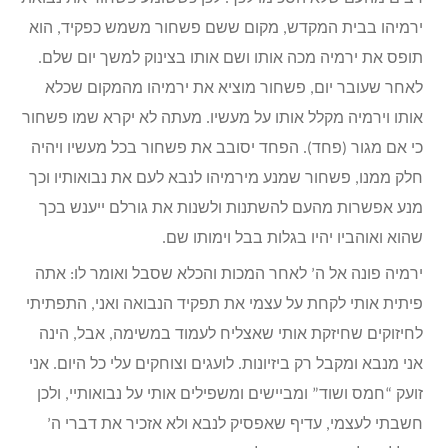
ירמיהו בבית המקדש, מקום ששם פשחור משמש כפקיד, הוא
תופס את ירמיה מכה אותו ושם אותו בצינוק למשך יום שלם.
לאחר שעובר יום, פשחור מוציא את ירמיהו מהמקום שכלא
אותו וירמיה מקלל אותו על מעשיו. מעתה לא יקרא שמו פשחור
כי אם מגור (פחד). הפחד יסובב את פשחור בכל מעשיו ויהיה
חלק ממנו, פשחור שמנע מירמיהו לנבא לעם את נבואותיו וכך
מנע אפשרות מהעם להשתנות ולשנות את גורלם ייענש בכך
שהוא ואוהביו יהיו בגלות בבל וימותו שם.
ירמיה פונה אל ה’ לאחר המכות והכלא שסבל ואומר לו: אתה
פיתית אותי לקחת על עצמי את תפקיד הנבואה ואני, התפתיתי
לחיזוקים שחיזקת אותי שאצליח לעמוד במשימה, אבל, הינה
אני מנבא ומקבל רק ביזיונות. לועגים וצוחקים עלי כל היום. אני
זועק “חמס ושוד” ומביישים ומשפילים אותי על נבואותיי, ולכן
חשבתי לעצמי, עדיף שאפסיק לנבא ולא אזכיר את דברי ה’