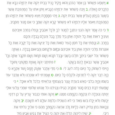
א
וַיִּשְׁמַע פַּשְׁחוּר בֶּן אִמֵּר הַכֹּהֵן וְהוּא פָקִיד נָגִיד בְּבֵית יְהוָה אֶת יִרְמְיָהוּ נִבָּא אֶת
הַדְּבָרִים הָאֵלֶּה.
ב
וַיַּכֶּה פַשְׁחוּר אֵת יִרְמְיָהוּ הַנָּבִיא וַיִּתֵּן אֹתוֹ עַל הַמַּהְפֶּכֶת אֲשֶׁר
בְּשַׁעַר בִּנְיָמִן הָעֶלְיוֹן אֲשֶׁר בְּבֵית יְהוָה.
ג
וַיְהִי מִמָּחֳרָת וַיֹּצֵא פַשְׁחוּר אֶת יִרְמְיָהוּ מִן
הַמַּהְפָּכֶת וַיֹּאמֶר אֵלָיו יִרְמְיָהוּ לֹא פַשְׁחוּר קָרָא יְהוָה שְׁמֶךָ כִּי אִם מָגוֹר מִסָּבִיב.
ד
כִּי כֹה אָמַר יְהוָה הִנְנִי נֹתֶנְךָ לְמָגוֹר לְךָ וּלְכָל אֹהֲבֶיךָ וְנָפְלוּ בְּחֶרֶב אֹיְבֵיהֶם
וְעֵינֶיךָ רֹאוֹת וְאֶת כָּל יְהוּדָה אֶתֵּן בְּיַד מֶלֶךְ בָּבֶל וְהִגְלָם בָּבֶלָה וְהִכָּם
בֶּחָרֶב.
ה
וְנָתַתִּי אֶת כָּל חֹסֶן הָעִיר הַזֹּאת וְאֶת כָּל יְגִיעָהּ וְאֶת כָּל יְקָרָהּ וְאֵת כָּל
אוֹצְרוֹת מַלְכֵי יְהוּדָה אֶתֵּן בְּיַד אֹיְבֵיהֶם וּבְזָזוּם וּלְקָחוּם וֶהֱבִיאוּם בָּבֶלָה.
ו
וְאַתָּה
פַשְׁחוּר וְכֹל יֹשְׁבֵי בֵיתֶךָ תֵּלְכוּ בַּשֶּׁבִי וּבָבֶל תָּבוֹא וְשָׁם תָּמוּת וְשָׁם תִּקָּבֵר אַתָּה וְכָל
אֹהֲבֶיךָ אֲשֶׁר נִבֵּאתָ לָהֶם בַּשָּׁקֶר.
ז
פִּתִּיתַנִי יְהוָה וָאֶפָּת חֲזַקְתַּנִי וַתּוּכָל
הָיִיתִי לִשְׂחוֹק כָּל הַיּוֹם כֻּלֹּה לֹעֵג לִי.
ח
כִּי מִדֵּי אֲדַבֵּר אֶזְעָק חָמָס וָשֹׁד אֶקְרָא כִּי
הָיָה דְבַר יְהוָה לִי לְחֶרְפָּה וּלְקֶלֶס כָּל הַיּוֹם.
ט
וְאָמַרְתִּי לֹא אֶזְכְּרֶנּוּ וְלֹא אֲדַבֵּר עוֹד
בִּשְׁמוֹ וְהָיָה בְלִבִּי כְּאֵשׁ בֹּעֶרֶת עָצֻר בְּעַצְמֹתָי וְנִלְאֵיתִי כַּלְכֵל וְלֹא אוּכָל.
י
כִּי
שָׁמַעְתִּי דִּבַּת רַבִּים מָגוֹר מִסָּבִיב הַגִּידוּ וְנַגִּידֶנּוּ כֹּל אֱנוֹשׁ שְׁלוֹמִי שֹׁמְרֵי צַלְעִי אוּלַי
יְפֻתֶּה וְנוּכְלָה לוֹ וְנִקְחָה נִקְמָתֵנוּ מִמֶּנּוּ.
יא
וַיהוָה אוֹתִי כְּגִבּוֹר עָרִיץ עַל כֵּן רֹדְפַי
יִכָּשְׁלוּ וְלֹא יֻכָלוּ בֹּשׁוּ מְאֹד כִּי לֹא הִשְׂכִּילוּ כְּלִמַּת עוֹלָם לֹא תִשָּׁכֵחַ.
יב
וַיהוָה
צְבָאוֹת בֹּחֵן צַדִּיק רֹאֶה כְלָיוֹת וָלֵב אֶרְאֶה נִקְמָתְךָ מֵהֶם כִּי אֵלֶיךָ גִּלִּיתִי אֶת
רִיבִי.
יג
שִׁירוּ לַיהוָה הַלְלוּ אֶת יְהוָה כִּי הִצִּיל אֶת נֶפֶשׁ אֶבְיוֹן מִיַּד