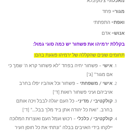
מאכלת
= צינוק/כלא
מגור
= פחד
ואפת
= התפתתי
אנוש
= אדם
בקללת ירמיהו את פשחור יש כמה סוגי גמול:
תחומים שונים שהקללה של ירמיהו פוגעת בהם:
אישי
– פשחור יחיה בפחד “לא פשחור קרא ה’ שמך כי
אם מגור” [ג’]
אישי / משפחתי
– פשחור וכל אוהביו יפלו בחרב
אויביהם ועיני פשחור רואות [ד’]
קולקטיבי / מדיני
– כל העם יוגלה לבבל ויכה אותם
בחרב. “ואת כל יהודה אתן ביד מלך בבל…” [ד’]
קולקטיבי / כלכלי
– רכוש ועמל העם ואוצרות המלוכה
יילקחו בידי האויבים בבלה “ונתתי את כל חוסן העיר