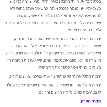
בכלל אבל אז, הייתי מקבל נבואה והייתי מרגיש שזה כמו אש
בעצמותיי, אני מנסה לכלכל אותה, להשאיר אותה בתוכי ולא
לספר עליה לאף אחד ואני לא מצליח. אני שומע אנשים
שמדברים עלי ומתכננים לפגוע בי. לפתות אותי כדי להפיל אותי
ולנקום בי על נבואותיי.
ירמיה פונה לה’ ומבקש ממנו: ה’ שים אותי כמו גיבור חזק
שאויביי ייפלו ולא יוכלו לקום. הם ביישו אותי ולכן אני מבקש
שיתביישו בושה נצחית. וה’ שבוחן כליות ולב ורואה ויודע בדיוק
מי צודק ומי לא ינקום את נקמתי מהם, שאראה את הנקמה הזו
בעיניי כי באתי אליך לספר את הריב שלי.
ירמיה מהלל את ה’ על כך שהציל אותו מאלה שעושים לו רע.
ירמיה מקלל את יומו שנולד בו ואת האדם שבישר לאביו שנולד
לו בן. ירמיה כואב על חייו הקשים והרעים.
מבנה הפרק: