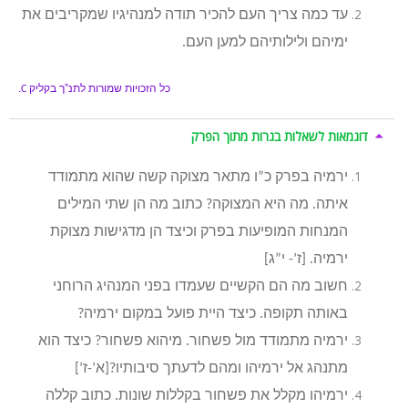
עד כמה צריך העם להכיר תודה למנהיגיו שמקריבים את
ימיהם ולילותיהם למען העם.
כל הזכויות שמורות לתנ”ך בקליק
C.
דוגמאות לשאלות בגרות מתוך הפרק
ירמיה בפרק כ”ו מתאר מצוקה קשה שהוא מתמודד
איתה. מה היא המצוקה? כתוב מה הן שתי המילים
המנחות המופיעות בפרק וכיצד הן מדגישות מצוקת
ירמיה. [ז’- י”ג]
חשוב מה הם הקשיים שעמדו בפני המנהיג הרוחני
באותה תקופה. כיצד היית פועל במקום ירמיה?
ירמיה מתמודד מול פשחור. מיהוא פשחור? כיצד הוא
מתנהג אל ירמיהו ומהם לדעתך סיבותיו?[א’-ז’]
ירמיהו מקלל את פשחור בקללות שונות. כתוב קללה