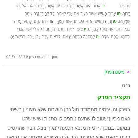
מְרֵעִים.
יד
אָרוּר הַיּוֹם אֲשֶׁר יֻלַּדְתִּי בּוֹ יוֹם אֲשֶׁר יְלָדַתְנִי אִמִּי אַל יְהִי
בָרוּךְ.
טו
אָרוּר הָאִישׁ אֲשֶׁר בִּשַּׂר אֶת אָבִי לֵאמֹר יֻלַּד לְךָ בֵּן זָכָר שַׂמֵּחַ
שִׂמֳּחָהוּ.
טז
וְהָיָה הָאִישׁ הַהוּא כֶּעָרִים אֲשֶׁר הָפַךְ יְהוָה וְלֹא נִחָם וְשָׁמַע זְעָקָה
בַּבֹּקֶר וּתְרוּעָה בְּעֵת צָהֳרָיִם.
יז
אֲשֶׁר לֹא מוֹתְתַנִי מֵרָחֶם וַתְּהִי לִי אִמִּי קִבְרִי
וְרַחְמָהֿ הֲרַת עוֹלָם.
יח
לָמָּה זֶּה מֵרֶחֶם יָצָאתִי לִרְאוֹת עָמָל וְיָגוֹן וַיִּכְלוּ בְּבֹשֶׁת יָמָי.
מתוך ויקיטקסט רשיון CC BY – SA 3.0
סיכום הפרק
ב”ה
תקציר הפרק
בפרק זה, ירמיה מתמודד מול כהן מושחת שלא מעוניין בשינוי
העם מכיוון שטוב לו שהעם נותנים לו מתנות ושיש שקט
במקום. בנוסף, ירמיה מנבא הכנעה למלך בבל, דבר שהתסיס
רבים מהעם שלא הסכימו לכך. לכן כששומע פשחור את נבואת