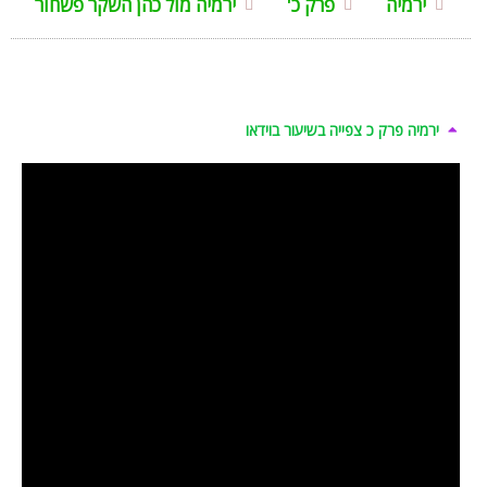
ירמיה
פרק כ'
ירמיה מול כהן השקר פשחור
ירמיה פרק כ צפייה בשיעור בוידאו