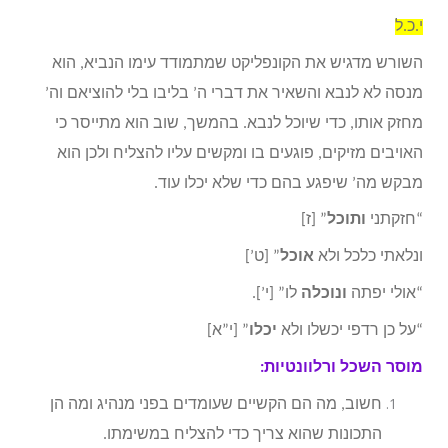
י.כ.ל
השורש מדגיש את הקונפליקט שמתמודד עימו הנביא, הוא
מנסה לא לנבא והשאיר את דברי ה’ בליבו בלי להוציאם וה’
מחזק אותו, כדי שיוכל לנבא. בהמשך, שוב הוא מתייסר כי
האויבים מזיקים, פוגעים בו ומקשים עליו להצליח ולכן הוא
מבקש מה’ שיפגע בהם כדי שלא יכלו עוד.
“חזקתני
ותוכל
” [ז]
ונלאתי כלכל ולא
אוכל
” [ט’]
“אולי יפתה
ונוכלה
לו” [י’].
“על כן רדפי יכשלו ולא
יכלו
” [י”א]
מוסר השכל ורלוונטיות:
חשוב, מה הם הקשיים שעומדים בפני מנהיג ומה הן
התכונות שהוא צריך כדי להצליח במשימתו.