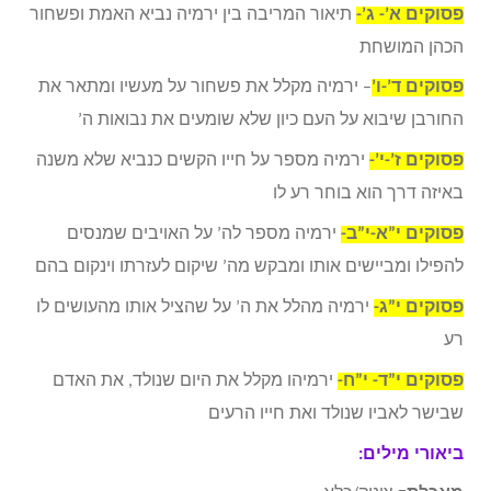
פסוקים א’- ג’-
תיאור המריבה בין ירמיה נביא האמת ופשחור
הכהן המושחת
פסוקים ד’-ו’
– ירמיה מקלל את פשחור על מעשיו ומתאר את
החורבן שיבוא על העם כיון שלא שומעים את נבואות ה’
פסוקים ז’-י’-
ירמיה מספר על חייו הקשים כנביא שלא משנה
באיזה דרך הוא בוחר רע לו
פסוקים י”א-י”ב-
ירמיה מספר לה’ על האויבים שמנסים
להפילו ומביישים אותו ומבקש מה’ שיקום לעזרתו וינקום בהם
פסוקים י”ג-
ירמיה מהלל את ה’ על שהציל אותו מהעושים לו
רע
פסוקים י”ד- י”ח-
ירמיהו מקלל את היום שנולד, את האדם
שבישר לאביו שנולד ואת חייו הרעים
ביאורי מילים: