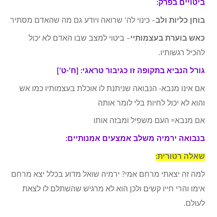
ביטויים בפרק:
בוחן כליות ולב
– כינוי לה’ שרואה ויודע גם מה שהאדם מסתיר
כאש בוערת בעצמותיי
– ביטוי למצב שבו האדם לא יכול
להכיל רגשותיו.
גורל הנביא בתקופה זו כגיבור טראגי: [ח’-ט’]
אם אינו מנבא- הנבואה שניתנת לו אוכלת בעצמותיו כמו אש
והוא לא יכול לחיות בלי לומר אותה
אם מנבא= העם משפיל ומבזה אותו
בנבואה ירמיה משלב אמצעים אמנותיים:
שאלה רטורית:
למה זה יצאתי מרחם אמי? ירמיה שואל מדוע בכלל יצא מרחם
אימו והרי חייו קשים ולכן הוא לא מרגיש שהשתלם לו לצאת
לעולם.