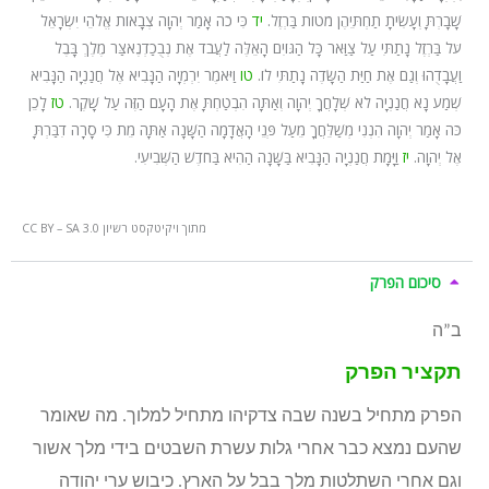
שָׁבָרְתָּ וְעָשִׂיתָ תַחְתֵּיהֶן מֹטוֹת בַּרְזֶל.
יד
כִּי כֹה אָמַר יְהוָה צְבָאוֹת אֱלֹהֵי יִשְׂרָאֵל
עֹל בַּרְזֶל נָתַתִּי עַל צַוַּאר כָּל הַגּוֹיִם הָאֵלֶּה לַעֲבֹד אֶת נְבֻכַדְנֶאצַּר מֶלֶךְ בָּבֶל
וַעֲבָדֻהוּ וְגַם אֶת חַיַּת הַשָּׂדֶה נָתַתִּי לוֹ.
טו
וַיֹּאמֶר יִרְמְיָה הַנָּבִיא אֶל חֲנַנְיָה הַנָּבִיא
שְׁמַע נָא חֲנַנְיָה לֹא שְׁלָחֲךָ יְהוָה וְאַתָּה הִבְטַחְתָּ אֶת הָעָם הַזֶּה עַל שָׁקֶר.
טז
לָכֵן
כֹּה אָמַר יְהוָה הִנְנִי מְשַׁלֵּחֲךָ מֵעַל פְּנֵי הָאֲדָמָה הַשָּׁנָה אַתָּה מֵת כִּי סָרָה דִבַּרְתָּ
אֶל יְהוָה.
יז
וַיָּמָת חֲנַנְיָה הַנָּבִיא בַּשָּׁנָה הַהִיא בַּחֹדֶשׁ הַשְּׁבִיעִי.
מתוך ויקיטקסט רשיון CC BY – SA 3.0
סיכום הפרק
ב”ה
תקציר הפרק
הפרק מתחיל בשנה שבה צדקיהו מתחיל למלוך. מה שאומר
שהעם נמצא כבר אחרי גלות עשרת השבטים בידי מלך אשור
וגם אחרי השתלטות מלך בבל על הארץ. כיבוש ערי יהודה