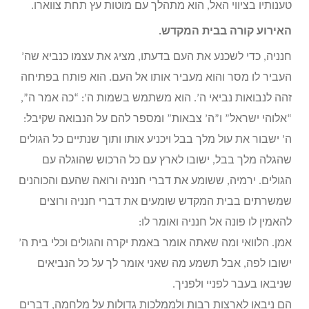
טענותיו בציווי האל, הוא מתהלך עם מוטות עץ תחת צווארו.
האירוע קורה בבית המקדש.
חנניה, כדי לשכנע את העם בדעתו, מציג את עצמו כנביא שה’
העביר לו מסר והוא מעביר אותו אל העם. הוא פותח בפתיחה
זהה לנבואות נביאי ה’. הוא משתמש בשמות ה’: “כה אמר ה”,
“אלוהי ישראל” ו”ה’ צבאות” ומספר להם על הנבואה שקיבל:
ה’ ישבור את עול מלך בבל ויכניע אותו ותוך שנתיים כל הגולים
שהגלה מלך בבל, ישובו לארץ עם כל הרכוש שהוגלה עם
הגולים. ירמיה, ששומע את דברי חנניה ורואה שהעם והכוהנים
שמשרתים בבית המקדש שומעים את דברי חנניה ורוצים
להאמין לו פונה אל חנניה ואומר לו:
אמן. הלוואי ומה שאתה אומר באמת יקרה והגולים וכלי בית ה’
ישובו לפה, אבל תשמע מה שאני אומר לך על כל הנביאים
שניבאו בעבר לפניי ולפניך.
הם ניבאו לארצות רבות ולממלכות גדולות על מלחמה, דברים