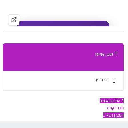
תוכן השיעור
ירמיה כ”ח
המבחן הקודם
חזרה לקורס
המבחן הבא