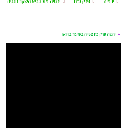
ירמיה
פרק כ"ח
ירמיה מול נביא השקר חנניה
ירמיה פרק כח צפייה בשיעור בוידאו