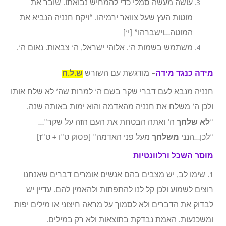
עושה מעשה סמלי כדי להמחיש נבואתו. שובר את
מוטות העץ שעל צוואר ירמיהו. “ויקח חנניה הנביא את
המוטה…וישברהו” [י’]
משתמש בשמות ה’. אלוהי ישראל, ה’ צבאות. נאום ה’.
מידה כנגד מידה
– מודגשת עם השורש
ש.ל.ח
חנניה מנבא לעם דברי שקר בשם ה’ למרות שה’ לא שלח אותו
ולכן ה’ משלח את חנניה מהאדמה והוא ימות באותה שנה.
“
לא שלחך
ה’ ואתה הבטחת את העם הזה על שקר”…
“לכן…הנני
משלחך
מעל פני האדמה” [פסוק ט”ו + ט”ז]
מוסר השכל ורלוונטיות
1. שימו לב, יש מצבים בהם אנשים אומרים דברים שאנחנו
רוצים לשמוע ולכן קל לנו להתפתות ולהאמין להם. עדיין יש
לבדוק את הדברים ולא לסמוך על מראה חיצוני או מילים יפות
ומשכנעות. האמת נבדקת בתוצאות ולא רק במילים.