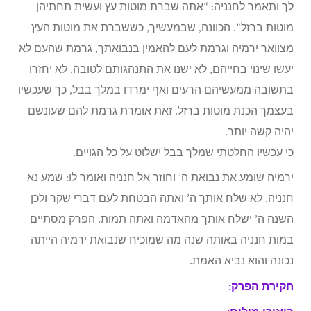
לך ותאמר לחנניה: “אתה שברת מוטות עץ ועשית תחתיהן
מוטות ברזל”. הכוונה, שבמעשיך, כששברת את מוטות העץ
מצוואר ירמיה וגרמת לעם להאמין בנבואתך, גרמת שהעם לא
יעשו שינוי בחייהם, לא ישנו את התנהגותם לטובה, לא יחזרו
בתשובה ממעשיהם הרעים ואף ימרדו במלך בבל, כך שעכשיו
בעצמך הכנת מוטות ברזל. זאת אומרת גרמת להם שעונשם
יהיה קשה יותר.
כי עכשיו החלטתי שמלך בבל ישלוט על כל הגויים.
ירמיה שומע את נבואת ה’ וחוזר אל חנניה ואומר לו: שמע נא
חנניה, לא שלח אותך ה’ ואתה הבטחת לעם דברי שקר ולכן
השנה ה’ ישלח אותך מהאדמה ואתה תמות. הפרק מסתיים
במות חנניה באותה שנה מה שמוכיח שנבואת ירמיה הייתה
נכונה והוא נביא האמת.
חקירת הפרק: