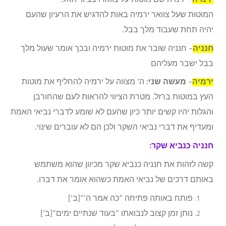
המוטות שעל צוואר ירמיה באות להדגיש את הרעיון שהעם
יהיה תחת שעבוד מלך בבל.
חנניה
– חנניה שובר את מוטות ירמיה ובכך אומר שעול מלך
בבל ישבר מעליהם
ירמיה
–
מעשה שני:
ה’ מצווה על ירמיה להחליף את מוטות
העץ במוטות ברזל. מטרת הציווי להראות לעם שהחורבן
והגלות יהיו קשים יותר כיון שהעם לא שומע לדברי נביאי האמת
ומעדיף את דברי נביאי השקר ולכן הם לא עוברים שינוי.
חנניה כנביא שקר:
קשה לזהות את חנניה כנביא שקר מכיוון שהוא משתמש
באותם דרכים של נביאי האמת כשהוא אומר את דברו.
פותח באותה פתיחה “כה אמר ה’”[ב’]
נותן זמן קצוב לנבואתו “בעוד שנתיים ימים”[ב’]