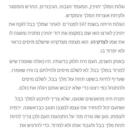
וגלות המלך יהויכין, המעמד הגבוה, הגיבורים, החרש והמסגר
ולקיחת אוצרות המלך והמקדש.
הגלות הייתה בשנת 597 לפנה”ס. לאחר שמלך בבל לוקח את
יהויכין לארצו הוא שם במקומו את דוד יהויכין מתניה ומשנה לו
את שמו
לצדקיהו
. הוא מצפה מצדקיהו שישלם מיסים כראוי
ולא ימרוד בו.
באותן השנים, העם היה חלוק בדעותיו. היו כאלה שאמרו שיש
למרוד במלך בבל, לא לשלם מיסים ולהילחם בו והיו שאמרו,
שעדיף לחיות בשקט תחת עול מלך בבל, לשלם מיסים
ולהתנהל כפי רצונו כדי שלא יכבוש אותם ויגלה את כולם.
חנניה היה מהאנשים שטענו, שלא צריך להיכנע למלך בבל
ושהעם יכול להחזיר את עצמו למצבו הטוב כבראשונה. ירמיה
לעומתו, טען שזו גזרה מה’ על התנהגות העם ולכן צריך להיות
תחת מלך בבל ולעבוד אותו ולא למרוד. כדי להדגיש את