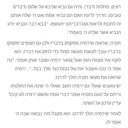
רעים, מחלות (דבר). והיה גם נביא שניבא על שלום (דברים
טובים). הדרך לדעת האם הם נביאי אמת ואם ה’ שלח אותם
זה לחכות ולראות אם דבריהם יתגשמו. “בבא דבר הנביא יודע
הנביא אשר שלחו ה’ באמת”.
חנניה, שרואה שירמיה מפקפק בדבריו ולכן גם הצופים יפקפקו
בדבריו עובר לעשות מעשה סמלי כדי לחזק את דבריו. הוא
לוקח את מוטות העץ שעל צוואר ירמיה ושובר אותן ואומר: “כה
אמר ה’ ככה אשבור את עול נבוכדנצר מלך בבל..” . ירמיה
שרואה את מעשי חנניה הולך לדרכו.
יש טוענים שאולי גם ירמיה חשב שאולי ה’ שינה את החלטתו
וריחם על העם וחנניה אומר דברי אמת ופשוט ירמיה לא קיבל
עדיין עדכון על השינוי.
לאחר שירמיה הולך לדרכו, הוא מקבל מה’ נבואה שבה ה’
אומר לו: