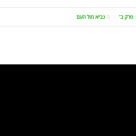
פרק ב'
נביא מול העם