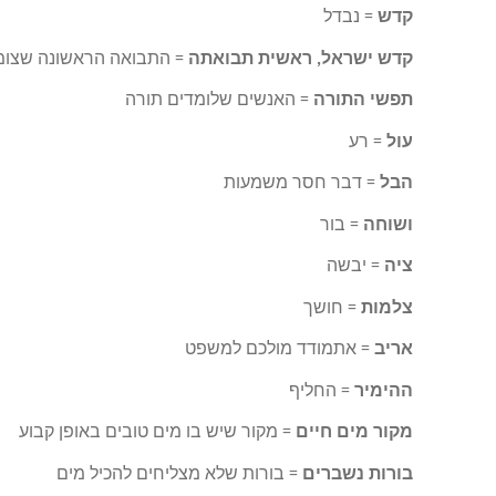
קדש
= נבדל
קדש ישראל, ראשית תבואתה
= התבואה הראשונה שצומ
תפשי התורה
= האנשים שלומדים תורה
עול
= רע
הבל
= דבר חסר משמעות
ושוחה
= בור
ציה
= יבשה
צלמות
= חושך
אריב
= אתמודד מולכם למשפט
ההימיר
= החליף
מקור מים חיים
= מקור שיש בו מים טובים באופן קבוע
בורות נשברים
= בורות שלא מצליחים להכיל מים