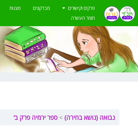
ילוג
פרקים וקישורים
מבדקונים
מצגות
תוכן
חומר העשרה
נבואה (נושא בחירה)
ספר ירמיה פרק ב’