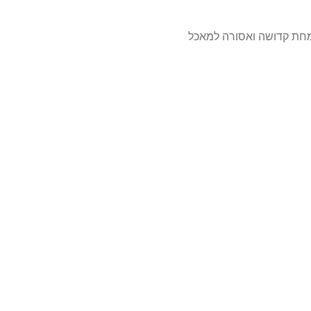
חת קדושה ואסורה למאכל