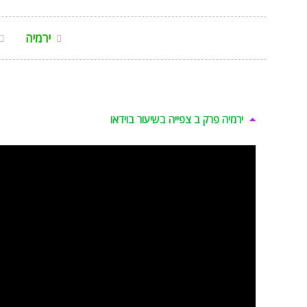
ירמיה
ירמיה פרק ב צפייה בשיעור בוידאו