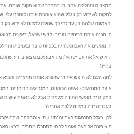
ממצרים וההליכה אחרי ה’ במדבר שהוא מקום שומם. את ה
למקום לא ידוע רק בגלל שהיא אוהבת אותו וסומכת עליו ש
והאמונה שלהם בו, עד כדי כך שהלכו למקום לא ידוע רק ב
ה’ מכנה אותם בכינויים טובים: קדש ישראל, ראשית תבואתה
ה’ מאשים את העם ומנהיגיו בכפיות טובה ובעזיבתו והחל
הוא שואל את עם ישראל: מה אבותיכם מצאו בי רע שהלכו
בחייו?
למה העם לא חיפש את ה’ שהוציא אותם ממצרים והביא א
איפה המנהיגים? איפה הכוהנים, המנהיגים הרוחניים והמנ
במקום זה תופשי התורה מלמדים אבל לא באמת עושים את ר
בעבודה זרה במקום ללכת אחרי ה’.
לכן, בגלל התנהגות העם ומנהיגיו, ה’ אומר להם שהם יקבל
הוא פונה אל העם ואומר להם: תסתכלו מסביב ותראו הא