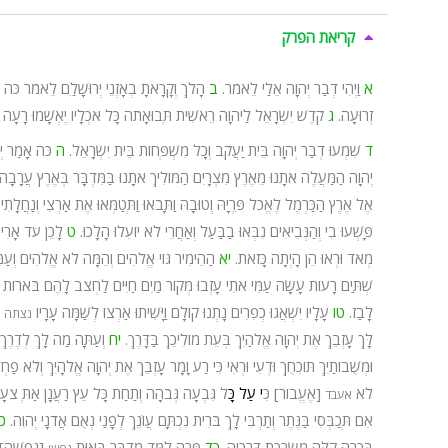
קריאת הפרק
א
וַיְהִי דְבַר יְהוָה אֵלַי לֵאמֹר.
ב
הָלֹךְ וְקָרָאתָ בְאָזְנֵי יְרוּשָׁלַ‍ִם לֵאמֹר כֹּה א
זְרוּעָה.
ג
קֹדֶשׁ יִשְׂרָאֵל לַיהוָה רֵאשִׁית תְּבוּאָתֹה כָּל אֹכְלָיו יֶאְשָׁמוּ רָעָה
ד
שִׁמְעוּ דְבַר יְהוָה בֵּית יַעֲקֹב וְכָל מִשְׁפְּחוֹת בֵּית יִשְׂרָאֵל.
ה
כֹּה אָמַר יְה
יְהוָה הַמַּעֲלֶה אֹתָנוּ מֵאֶרֶץ מִצְרָיִם הַמּוֹלִיךְ אֹתָנוּ בַּמִּדְבָּר בְּאֶרֶץ עֲרָבָ
אֶל אֶרֶץ הַכַּרְמֶל לֶאֱכֹל פִּרְיָהּ וְטוּבָהּ וַתָּבֹאוּ וַתְּטַמְּאוּ אֶת אַרְצִי וְנַחֲלָת
פָּשְׁעוּ בִי וְהַנְּבִיאִים נִבְּאוּ בַבַּעַל וְאַחֲרֵי לֹא יוֹעִלוּ הָלָכוּ.
ט
לָכֵן עֹד אָרִי
מְאֹד וּרְאוּ הֵן הָיְתָה כָּזֹאת.
יא
הַהֵימִיר גּוֹי אֱלֹהִים וְהֵמָּה לֹא אֱלֹהִים וְעַמִּ
שְׁתַּיִם רָעוֹת עָשָׂה עַמִּי אֹתִי עָזְבוּ מְקוֹר מַיִם חַיִּים לַחְצֹב לָהֶם בֹּארוֹת בֹ
לָבַז.
טו
עָלָיו יִשְׁאֲגוּ כְפִרִים נָתְנוּ קוֹלָם וַיָּשִׁיתוּ אַרְצוֹ לְשַׁמָּה עָרָיו
[
נצתה
לָּךְ עָזְבֵךְ אֶת יְהוָה אֱלֹהַיִךְ בְּעֵת מוֹלִיכֵךְ בַּדָּרֶךְ.
יח
וְעַתָּה מַה לָּךְ לְדֶרֶךְ
וּמְשֻׁבוֹתַיִךְ תּוֹכִחֻךְ וּדְעִי וּרְאִי כִּי רַע וָמָר עָזְבֵךְ אֶת יְהוָה אֱלֹהָיִךְ וְלֹא פַ
לֹא
[אֶעֱבוֹר] כִּ
י עַל כָּ
ל גִּבְעָה גְּבֹהָה וְתַחַת כָּל עֵץ רַעֲנָן אַתְּ צֹעָ
אעבד
אִם תְּכַבְּסִי בַּנֶּתֶר וְתַרְבִּי לָךְ בֹּרִית נִכְתָּם עֲו‍ֹנֵךְ לְפָנַי נְאֻם אֲדֹנָי יְהוִה.
כ
בִּכְרָה קַלָּה מְשָׂרֶכֶת דְּרָכֶיהָ.
כד
פֶּרֶה לִמֻּד מִדְבָּר בְּאַוַּת
[נַפְשָׁהּ] ש