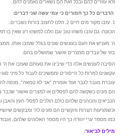
ולא עוזרים להם ובכל זאת הם נשארים נאמנים להם.
הדברים כל כך חמורים כי עמי עשה שני דברים:
1. עזבו מקור מים חיים 2. הלכו לחצוב בורות נשברים.
הכוונה: גם עזבו משהו טוב וגם הלכו למשהו רע שאין בו תו
ה’ מעניש את העם בעונשים שונים בגלל שעזבו אותו. ממ
בזוי של עבדים ממצרים ואשור שמושלים בהם.
הסיבה לעונשים אלה כדי שיבינו את טעותם שעזבו את ה’ ו
עקשנים למרות כל הייסורים וממשיכים לעבוד כל מיני סוג
עוברת מגבר לגבר ועוד אומרת “אני לא טמאה”, מנסה להס
הם פונים כשקשה להם לפסלים או למצרים ואשור שכבר בג
הנביאים והכוהנים שלהם כולם הולכים לפסלי העץ והאבן 
וכשמגיעות הצרות והקשיים הם פונים לה’ ומבקשים שיושיע
כמו מספר ערי יהודה כך היו מספר האלוהים שלהם. (עבודה
מילים לביאור: