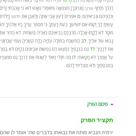
נפשו
רַגְלֵךְ מִיָּחֵף
[וּגְרוֹנֵךְ] מִצִּמְאָה וַתֹּאמְרִי נוֹאָשׁ לוֹא כִּי אָהַבְתִּי זָרִי
וגורנך
וְכֹהֲנֵיהֶם וּנְבִיאֵיהֶם.
כז
אֹמְרִים לָעֵץ אָבִי אַתָּה וְלָאֶבֶן אַתְּ
[יְלִדְתָ
ילדתני
עָשִׂיתָ לָּךְ יָקוּמוּ אִם יוֹשִׁיעוּךָ בְּעֵת רָעָתֶךָ כִּי מִסְפַּר עָרֶיךָ הָיוּ אֱל
מוּסָר לֹא לָקָחוּ אָכְלָה חַרְבְּכֶם נְבִיאֵיכֶם כְּאַרְיֵה מַשְׁחִית.
לא
הַדּוֹר אַתֶ
נָבוֹא עוֹד אֵלֶיךָ.
לב
הֲתִשְׁכַּח בְּתוּלָה עֶדְיָהּ כַּלָּה קִשֻּׁרֶיהָ וְעַמִּי שְׁכֵחוּנִ
אֶת דְּרָכָיִךְ.
לד
גַּם בִּכְנָפַיִךְ נִמְצְאוּ דַּם נַפְשׁוֹת אֶבְיוֹנִים נְקִיִּים לֹא בַמ
עַל אָמְרֵךְ לֹא חָטָאתִי.
לו
מַה תֵּזְלִי מְאֹד לְשַׁנּוֹת אֶת דַּרְכֵּךְ גַּם מִמִּצְרַיִם
בְּמִבְטַחַיִךְ וְלֹא תַצְלִיחִי לָהֶם.
סיכום הפרק
תקציר הפרק
ירמיה הנביא פותח את נבואתו בדברים שה’ אומר לו שהם 