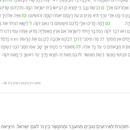
ם וְאַחֲרֵיהֶם אֵלֵךְ.
כו
כְּבֹשֶׁת גַּנָּב כִּי יִמָּצֵא כֵּן הֹבִישׁוּ בֵּית יִשְׂרָאֵל הֵמָּה מַלְכֵיהֶם שָׂרֵיהֶ
ּנוּ] כִּי פָנוּ אֵלַי עֹרֶף וְלֹא פָנִים וּבְעֵת רָעָתָם יֹאמְרוּ קוּמָה וְהוֹשִׁיעֵנוּ.
כח
וְאַיֵּה אֱלֹהֶיךָ 
ֹהֶיךָ יְהוּדָה.
כט
לָמָּה תָרִיבוּ אֵלָי כֻּלְּכֶם פְּשַׁעְתֶּם בִּי נְאֻם יְהוָה.
ל
לַשָּׁוְא הִכֵּיתִי אֶת בְ
ּם רְאוּ דְבַר יְהוָה הֲמִדְבָּר הָיִיתִי לְיִשְׂרָאֵל אִם אֶרֶץ מַאְפֵּלְיָה מַדּוּעַ אָמְרוּ עַמִּי רַדְנוּ לו
י יָמִים אֵין מִסְפָּר.
לג
מַה תֵּיטִבִי דַּרְכֵּךְ לְבַקֵּשׁ אַהֲבָה לָכֵן גַּם אֶת הָרָעוֹת
[לִמַּדְת
למדתי
ַּחְתֶּרֶת מְצָאתִים כִּי עַל כָּל אֵלֶּה.
לה
וַתֹּאמְרִי כִּי נִקֵּיתִי אַךְ שָׁב אַפּוֹ מִמֶּנִּי הִנְנִי נִשְׁפָּט
 תֵּבוֹשִׁי כַּאֲשֶׁר בֹּשְׁתְּ מֵאַשּׁוּר.
לז
גַּם מֵאֵת זֶה תֵּצְאִי וְיָדַיִךְ עַל רֹאשֵׁךְ כִּי מָאַס יְהֹוָה
מתוך ויקיטקסט רשיון CC BY – SA 3.0
תזכורת לאירועים טובים מהעבר ומהקשר בין ה’ לעם ישראל. היציאה