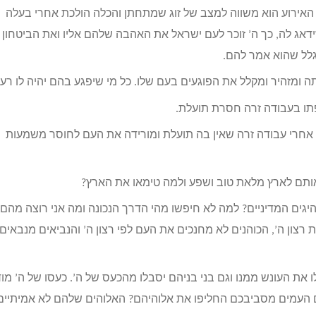
אירוע הוא משווה למצב של זוג שמתחתן והכלה הולכת אחרי בעלה
ידאג לה, כך ה’ זוכר לעם ישראל את האהבה שלהם אליו ואת הביטחון
גלל שהוא אמר להם.
 ומזהיר ומקלל את הפוגעים בעם שלו. כל מי שיפגע בהם יהיה לו רע.
פתו בעבודה זרה חסרת תועלת.
 אחרי עבודה זרה שאין בה תועלת ומורידה את העם לחוסר משמעות
ותם לארץ מלאת טוב ושפע ולמה טימאו את הארץ?
היגים המדיניים? למה לא חיפשו מהי הדרך הנכונה ומה אני רוצה מהם?
צון ה’, הכוהנים לא מחנכים את העם לפי רצון ה’ והנביאים מנבאים
ו את העונש ממנו וגם בני בניהם יסבלו מהכעס של ה’. כעסו של ה’ מו
ם העמים מסביבכם החליפו את אלוהיהם? האלוהים שלהם לא אמיתיים