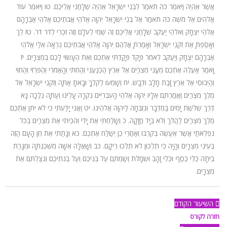
אֲשֶׁר אֶהְיֶה וַיֹּאמֶר כֹּה תֹאמַר לִבְנֵי יִשְׂרָאֵל אֶהְיֶה שְׁלָחַנִי אֲלֵיכֶם. טו וַיֹּאמֶר עוֹד
אֱלֹהִים אֶל מֹשֶׁה כֹּה תֹאמַר אֶל בְּנֵי יִשְׂרָאֵל יְהוָה אֱלֹהֵי אֲבֹתֵיכֶם אֱלֹהֵי אַבְרָהָם
אֱלֹהֵי יִצְחָק וֵאלֹהֵי יַעֲקֹב שְׁלָחַנִי אֲלֵיכֶם זֶה שְּׁמִי לְעֹלָם וְזֶה זִכְרִי לְדֹר דֹּר. טז לֵךְ
וְאָסַפְתָּ אֶת זִקְנֵי יִשְׂרָאֵל וְאָמַרְתָּ אֲלֵהֶם יְהוָה אֱלֹהֵי אֲבֹתֵיכֶם נִרְאָה אֵלַי אֱלֹהֵי
אַבְרָהָם יִצְחָק וְיַעֲקֹב לֵאמֹר פָּקֹד פָּקַדְתִּי אֶתְכֶם וְאֶת הֶעָשׂוּי לָכֶם בְּמִצְרָיִם. יז
וָאֹמַר אַעֲלֶה אֶתְכֶם מֵעֳנִי מִצְרַיִם אֶל אֶרֶץ הַכְּנַעֲנִי וְהַחִתִּי וְהָאֱמֹרִי וְהַפְּרִזִּי וְהַחִוִּי
וְהַיְבוּסִי אֶל אֶרֶץ זָבַת חָלָב וּדְבָשׁ. יח וְשָׁמְעוּ לְקֹלֶךָ וּבָאתָ אַתָּה וְזִקְנֵי יִשְׂרָאֵל אֶל
מֶלֶךְ מִצְרַיִם וַאֲמַרְתֶּם אֵלָיו יְהוָה אֱלֹהֵי הָעִבְרִיִּים נִקְרָה עָלֵינוּ וְעַתָּה נֵלֲכָה נָּא
דֶּרֶךְ שְׁלֹשֶׁת יָמִים בַּמִּדְבָּר וְנִזְבְּחָה לַיהוָה אֱלֹהֵינוּ. יט וַאֲנִי יָדַעְתִּי כִּי לֹא יִתֵּן אֶתְכֶם
מֶלֶךְ מִצְרַיִם לַהֲלֹךְ וְלֹא בְּיָד חֲזָקָה. כ וְשָׁלַחְתִּי אֶת יָדִי וְהִכֵּיתִי אֶת מִצְרַיִם בְּכֹל
נִפְלְאֹתַי אֲשֶׁר אֶעֱשֶׂה בְּקִרְבּוֹ וְאַחֲרֵי כֵן יְשַׁלַּח אֶתְכֶם. כא וְנָתַתִּי אֶת חֵן הָעָם הַזֶּה
בְּעֵינֵי מִצְרָיִם וְהָיָה כִּי תֵלֵכוּן לֹא תֵלְכוּ רֵיקָם. כב וְשָׁאֲלָה אִשָּׁה מִשְּׁכֶנְתָּהּ וּמִגָּרַת
בֵּיתָהּ כְּלֵי כֶסֶף וּכְלֵי זָהָב וּשְׂמָלֹת וְשַׂמְתֶּם עַל בְּנֵיכֶם וְעַל בְּנֹתֵיכֶם וְנִצַּלְתֶּם אֶת
מִצְרָיִם.
השיעור הקודם
חזרה לקורס