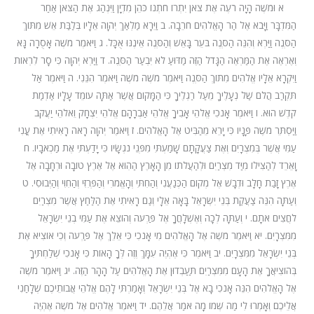
א וּמֹשֶׁה הָיָה רֹעֶה אֶת צֹאן יִתְרוֹ חֹתְנוֹ כֹּהֵן מִדְיָן וַיִּנְהַג אֶת הַצֹּאן אַחַר
הַמִּדְבָּר וַיָּבֹא אֶל הַר הָאֱלֹהִים חֹרֵבָה. ב וַיֵּרָא מַלְאַךְ יְהֹוָה אֵלָיו בְּלַבַּת אֵשׁ מִתּוֹךְ
הַסְּנֶה וַיַּרְא וְהִנֵּה הַסְּנֶה בֹּעֵר בָּאֵשׁ וְהַסְּנֶה אֵינֶנּוּ אֻכָּל. ג וַיֹּאמֶר מֹשֶׁה אָסֻרָה נָּא
וְאֶרְאֶה אֶת הַמַּרְאֶה הַגָּדֹל הַזֶּה מַדּוּעַ לֹא יִבְעַר הַסְּנֶה. ד וַיַּרְא יְהוָה כִּי סָר לִרְאוֹת
וַיִּקְרָא אֵלָיו אֱלֹהִים מִתּוֹךְ הַסְּנֶה וַיֹּאמֶר מֹשֶׁה מֹשֶׁה וַיֹּאמֶר הִנֵּנִי. ה וַיֹּאמֶר אַל
תִּקְרַב הֲלֹם שַׁל נְעָלֶיךָ מֵעַל רַגְלֶיךָ כִּי הַמָּקוֹם אֲשֶׁר אַתָּה עוֹמֵד עָלָיו אַדְמַת
קֹדֶשׁ הוּא. ו וַיֹּאמֶר אָנֹכִי אֱלֹהֵי אָבִיךָ אֱלֹהֵי אַבְרָהָם אֱלֹהֵי יִצְחָק וֵאלֹהֵי יַעֲקֹב
וַיַּסְתֵּר מֹשֶׁה פָּנָיו כִּי יָרֵא מֵהַבִּיט אֶל הָאֱלֹהִים. ז וַיֹּאמֶר יְהוָה רָאֹה רָאִיתִי אֶת עֳנִי
עַמִּי אֲשֶׁר בְּמִצְרָיִם וְאֶת צַעֲקָתָם שָׁמַעְתִּי מִפְּנֵי נֹגְשָׂיו כִּי יָדַעְתִּי אֶת מַכְאֹבָיו. ח
וָאֵרֵד לְהַצִּילוֹ מִיַּד מִצְרַיִם וּלְהַעֲלֹתוֹ מִן הָאָרֶץ הַהִוא אֶל אֶרֶץ טוֹבָה וּרְחָבָה אֶל
אֶרֶץ זָבַת חָלָב וּדְבָשׁ אֶל מְקוֹם הַכְּנַעֲנִי וְהַחִתִּי וְהָאֱמֹרִי וְהַפְּרִזִּי וְהַחִוִּי וְהַיְבוּסִי. ט
וְעַתָּה הִנֵּה צַעֲקַת בְּנֵי יִשְׂרָאֵל בָּאָה אֵלָי וְגַם רָאִיתִי אֶת הַלַּחַץ אֲשֶׁר מִצְרַיִם
לֹחֲצִים אֹתָם. י וְעַתָּה לְכָה וְאֶשְׁלָחֲךָ אֶל פַּרְעֹה וְהוֹצֵא אֶת עַמִּי בְנֵי יִשְׂרָאֵל
מִמִּצְרָיִם. יא וַיֹּאמֶר מֹשֶׁה אֶל הָאֱלֹהִים מִי אָנֹכִי כִּי אֵלֵךְ אֶל פַּרְעֹה וְכִי אוֹצִיא אֶת
בְּנֵי יִשְׂרָאֵל מִמִּצְרָיִם. יב וַיֹּאמֶר כִּי אֶהְיֶה עִמָּךְ וְזֶה לְּךָ הָאוֹת כִּי אָנֹכִי שְׁלַחְתִּיךָ
בְּהוֹצִיאֲךָ אֶת הָעָם מִמִּצְרַיִם תַּעַבְדוּן אֶת הָאֱלֹהִים עַל הָהָר הַזֶּה. יג וַיֹּאמֶר מֹשֶׁה
אֶל הָאֱלֹהִים הִנֵּה אָנֹכִי בָא אֶל בְּנֵי יִשְׂרָאֵל וְאָמַרְתִּי לָהֶם אֱלֹהֵי אֲבוֹתֵיכֶם שְׁלָחַנִי
אֲלֵיכֶם וְאָמְרוּ לִי מַה שְּׁמוֹ מָה אֹמַר אֲלֵהֶם. יד וַיֹּאמֶר אֱלֹהִים אֶל מֹשֶׁה אֶהְיֶה