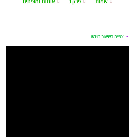
שמות
פרק ג
אותות ומופתים
צפייה בשיעור בוידאו