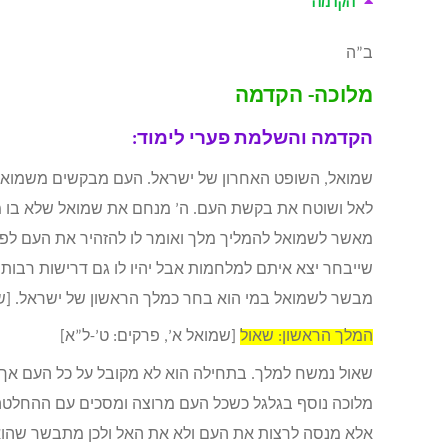
הקדמה
ב”ה
מלוכה- הקדמה
הקדמה והשלמת פערי לימוד:
שמואל, השופט האחרון של ישראל. העם מבקשים משמואל 
לאל ושוטח את בקשת העם. ה’ מנחם את שמואל שלא בו מאס
מאשר לשמואל להמליך מלך ואומר לו להזהיר את העם לפני
שייבחר יצא איתם למלחמות אבל יהיו לו גם דרישות רבות.
מבשר לשמואל במי הוא בחר כמלך הראשון של ישראל. [שמ
המלך הראשון: שאול
[שמואל א’, פרקים: ט’-ל”א]
שאול נמשח למלך. בתחילה הוא לא מקובל על כל העם אך ל
מלוכה נוסף בגלגל כשכל העם מרוצה ומסכים עם ההחלטה
אלא מנסה לרצות את העם ולא את האל ולכן מתבשר שהוא 