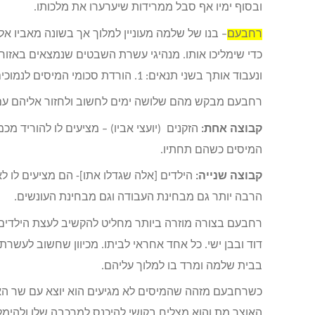
ובסוף ימיו אף סבל ממרידות שיערערו את מלכותו.
רחבעם
– בנו של שלמה מעוניין למלוך אך בשונה מאביו אל
כדי שימליכו אותו. מנהיגי עשרת השבטים שנמצאים באזור
ונעבוד אותך בשני תנאים: 1. הורדת סכומי המיסים לנמוכים יותר. 2. הורדת כמות העבודה הקשה שהוטלה על שבטי הצפון.
רחבעם מבקש מהם שלושה ימים לחשוב ולחזור אליהם עם תשובה. הוא מת
קבוצה אחת:
הזקנים (יועצי אביו) – מציעים לו להוריד 
המיסים כשהם תחתיו.
קבוצה שנייה:
הילדים [אלה שגדלו אתו]- הם מציעים לו ל
הרבה יותר גם מבחינת העבודה וגם מבחינת העונשים.
רחבעם בצורה מוזרה ביותר מחליט להקשיב לעצת הילדים ו
דוד ובבן ישי. כל אחד אחראי לביתו. מכיוון שחשוב לעש
בבית שלמה ומרד בו למלוך עליהם.
כשרחבעם מזהה שהמיסים לא מגיעים הוא יוצא עם שר האו
האוצר מת והוא מצליח בקושי להיכנס למרכבה שלו ולהימל