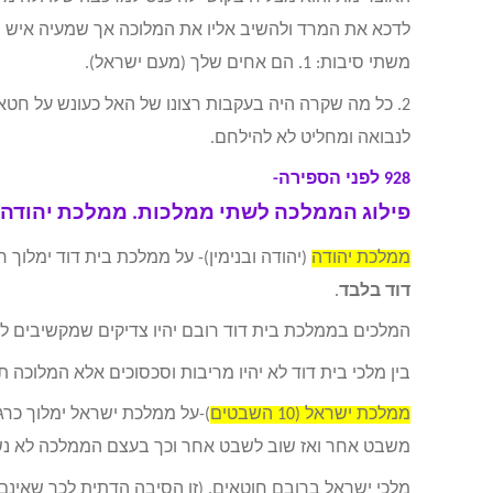
לדכא את המרד ולהשיב אליו את המלוכה אך שמעיה איש הא
משתי סיבות: 1. הם אחים שלך (מעם ישראל).
2. כל מה שקרה היה בעקבות רצונו של האל כעונש על 
לנבואה ומחליט לא להילחם.
928 לפני הספירה-
פילוג הממלכה לשתי ממלכות. ממלכת יהודה
ממלכת יהודה
(יהודה ובנימין)- על ממלכת בית דוד ימלוך 
דוד בלבד
.
המלכים בממלכת בית דוד רובם יהיו צדיקים שמקשיבים לד
בין מלכי בית דוד לא יהיו מריבות וסכסוכים אלא המלוכה 
ממלכת ישראל (10 השבטים
)-על ממלכת ישראל ימלוך כר
משבט אחר ואז שוב לשבט אחר וכך בעצם הממלכה לא נשא
מלכי ישראל ברובם חוטאים. (זו הסיבה הדתית לכך שאינם