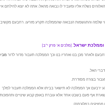
לוהים נשלח אליו ומעביר לו נבואה מהאל: אתה לא יוצא להילחם אי
חטאי שלמה והתגשמות הנבואה שהממלכה תקרע מזרעו. רחבעם מקשיב
 וממלכת ישראל
. [מלכים א’ פרק י”ב]
רחבעם ולאחר מכן בנו ואחריו בנו וכך הממלכה תעבור מדור לדור
מבית
ברי האל.
תעבור בצורה מסודרת.
גע ירבעם אך הממלכה לא תישאר בביתו אלא הממלכה תעבור למלך
רת אף פעם בשבט אחד אלא עוברת באופן קבוע שינויים ותהפוכות.
 מחזיקים במלוכתם)