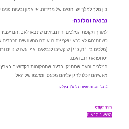
בין מלך למלך יש יחסים של מרידות, אי אמון ובעיות פנים 
נבואה ומלוכה:
לאורך תקופת המלכים יהיו נביאים שינבאו לעם. הם יעבירו
כשהתנהגו לא כראוי ואף יזהירו אותם מהעונשים הכבדים שה
[מלכים ב’ י”ח, כ”ג] שיקשיבו לנביאים ואף יעשו שינויים ו
יסחפו את רוב העם.
המלכים והעם שהחזיקו בדעה שהמקומות הקדושים בארץ יגנ
מעשיהם יוכלו להגן עליהם מכעסו ומזעמו של האל.
כל הזכויות שמורות לתנ”ך בקליק
C.
חזרה לקורס
השיעור הבא