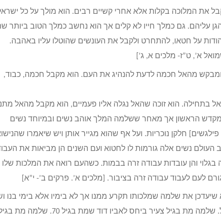
ל את המלוכה בקלות אלא אחרי קשיים רבים. הוא מולך על כל ישראל
ן עליהם. גם כמלך חייו לא קלים אך הוא נחשב כמלך הטוב ביותר שה
ודות על חטאו, להתחרט ולקבל את העונשים שהוטלו עליו באהבה.
אל א’, ט”ז- מלכים א, ג’]
 ומבקש מהאל חכמה לדעת להנהיג את העם. הוא מקבל חכמה, כבוד,
 בתחילה. הוא זוכה שהאל נגלה אליו פעמיים, הוא מקבל מהאל מתנ
מקדש הראשון אך מאחר ששלמה המלך אוהב נשים ובמיוחד נשים
נוכריות הוא נישא להרבה נשים [700 נשים חוקיות ועוד 300 פילגשים] חלקן נוכריות. ועל אף שהוא מגייר אותן ויש שיאמרו שהני
ב העולם נשים אלה גורמות לו לחטוא ועם השנים הן מביאות את העבו
גלוי והן עובדות עבודה זרה בבמות. כשהעם רואה את המלכות שלו
ם לעם לעבוד עבודה זרה בציבור. [מלכים א’. פרקים ב’- י”א]
יעדכן את שלמה שמלכותו תקרע ממנו אך לא בימיו אלא בימי בנו וש