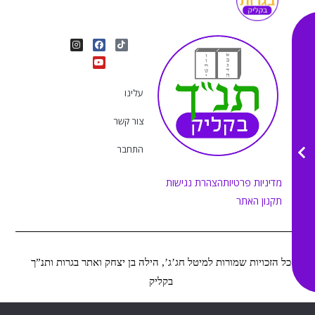
I
Y
F
T
n
o
a
i
s
u
c
k
t
e
t
t
a
b
u
o
g
o
b
k
r
o
e
עלינו
a
k
m
צור קשר
התחבר
מדיניות פרטיות
הצהרת נגישות
תקנון האתר
כל הזכויות שמורות למיטל חג’ג’, הילה בן יצחק ואתר בגרות ותנ”ך
בקליק