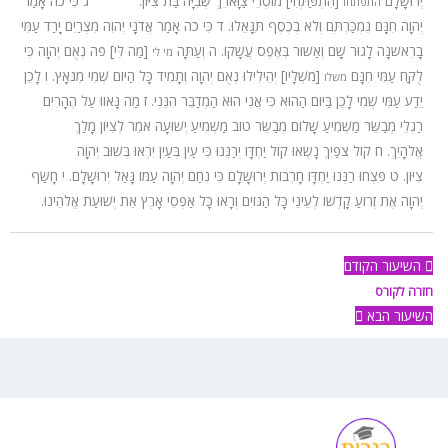
יְרוּשָׁלָ͏ִם
[הִתְפַּתְּחִי] מוֹסְרֵי צַוָּארֵךְ שְׁבִיָּה בַּת צִיּוֹן.
ג
כִּי כֹה אָמַר
התפתחו
יְהוָה חִנָּם נִמְכַּרְתֶּם וְלֹא בְכֶסֶף תִּגָּאֵלוּ.
ד
כִּי כֹה אָמַר אֲדֹנָי יְהוִה מִצְרַיִם יָרַד עַמִּי
בָרִאשֹׁנָה לָגוּר שָׁם וְאַשּׁוּר בְּאֶפֶס עֲשָׁקוֹ.
ה
וְעַתָּה
[מַה לִּי] פֹה נְאֻם יְהוָה כִּי
מי לי
לֻקַּח עַמִּי חִנָּם
[מֹשְׁלָיו] יְהֵילִילוּ נְאֻם יְהוָה וְתָמִיד כָּל הַיּוֹם שְׁמִי מִנֹּאָץ.
ו
לָכֵן
משלו
יֵדַע עַמִּי שְׁמִי לָכֵן בַּיּוֹם הַהוּא כִּי אֲנִי הוּא הַמְדַבֵּר הִנֵּנִי.
ז
מַה נָּאווּ עַל הֶהָרִים
רַגְלֵי מְבַשֵּׂר מַשְׁמִיעַ שָׁלוֹם מְבַשֵּׂר טוֹב מַשְׁמִיעַ יְשׁוּעָה אֹמֵר לְצִיּוֹן מָלַךְ
אֱלֹהָיִךְ.
ח
קוֹל צֹפַיִךְ נָשְׂאוּ קוֹל יַחְדָּו יְרַנֵּנוּ כִּי עַיִן בְּעַיִן יִרְאוּ בְּשׁוּב יְהוָה
צִיּוֹן.
ט
פִּצְחוּ רַנְּנוּ יַחְדָּו חָרְבוֹת יְרוּשָׁלָ͏ִם כִּי נִחַם יְהוָה עַמּוֹ גָּאַל יְרוּשָׁלָ͏ִם.
י
חָשַׂף
יְהוָה אֶת זְרוֹעַ קָדְשׁוֹ לְעֵינֵי כָּל הַגּוֹיִם וְרָאוּ כָּל אַפְסֵי אָרֶץ אֵת יְשׁוּעַת אֱלֹהֵינוּ.
השיעור הקודם
חזרה לקורס
השיעור הבא