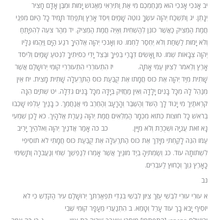
יב
אָנֹכִי אָנֹכִי הוּא מְנַחֶמְכֶם מִי אַתְּ וַתִּירְאִי מֵאֱנוֹשׁ יָמוּת וּמִבֶּן אָדָם חָצִיר
יִנָּתֵן.
יג
וַתִּשְׁכַּח יְהוָה עֹשֶׂךָ נוֹטֶה שָׁמַיִם וְיֹסֵד אָרֶץ וַתְּפַחֵד תָּמִיד כָּל הַיּוֹם מִפְּנֵי
חֲמַת הַמֵּצִיק כַּאֲשֶׁר כּוֹנֵן לְהַשְׁחִית וְאַיֵּה חֲמַת הַמֵּצִיק.
יד
מִהַר צֹעֶה לְהִפָּתֵחַ
וְלֹא יָמוּת לַשַּׁחַת וְלֹא יֶחְסַר לַחְמוֹ.
טו
וְאָנֹכִי יְהוָה אֱלֹהֶיךָ רֹגַע הַיָּם וַיֶּהֱמוּ גַּלָּיו
יְהוָה צְבָאוֹת שְׁמוֹ.
טז
וָאָשִׂים דְּבָרַי בְּפִיךָ וּבְצֵל יָדִי כִּסִּיתִיךָ לִנְטֹעַ שָׁמַיִם וְלִיסֹד
אָרֶץ וְלֵאמֹר לְצִיּוֹן עַמִּי אָתָּה.
יז
הִתְעוֹרְרִי הִתְעוֹרְרִי קוּמִי יְרוּשָׁלַ͏ִם אֲשֶׁר
שָׁתִית מִיַּד יְהוָה אֶת כּוֹס חֲמָתוֹ אֶת קֻבַּעַת כּוֹס הַתַּרְעֵלָה שָׁתִית מָצִית.
יח
אֵין
מְנַהֵל לָהּ מִכָּל בָּנִים יָלָדָה וְאֵין מַחֲזִיק בְּיָדָהּ מִכָּל בָּנִים גִּדֵּלָה.
יט
שְׁתַּיִם הֵנָּה
קֹרְאֹתַיִךְ מִי יָנוּד לָךְ הַשֹּׁד וְהַשֶּׁבֶר וְהָרָעָב וְהַחֶרֶב מִי אֲנַחֲמֵךְ.
כ
בָּנַיִךְ עֻלְּפוּ שָׁכְבוּ
בְּרֹאשׁ כָּל חוּצוֹת כְּתוֹא מִכְמָר הַמְלֵאִים חֲמַת יְהוָה גַּעֲרַת אֱלֹהָיִךְ.
כא
לָכֵן שִׁמְעִי
נָא זֹאת עֲנִיָּה וּשְׁכֻרַת וְלֹא מִיָּיִן.
כב
כֹּה אָמַר אֲדֹנַיִךְ יְהוָה וֵאלֹהַיִךְ יָרִיב
עַמּוֹ הִנֵּה לָקַחְתִּי מִיָּדֵךְ אֶת כּוֹס הַתַּרְעֵלָה אֶת קֻבַּעַת כּוֹס חֲמָתִי לֹא תוֹסִיפִי
לִשְׁתּוֹתָהּ עוֹד.
כג
וְשַׂמְתִּיהָ בְּיַד מוֹגַיִךְ אֲשֶׁר אָמְרוּ לְנַפְשֵׁךְ שְׁחִי וְנַעֲבֹרָה וַתָּשִׂימִי
כָאָרֶץ גֵּוֵךְ וְכַחוּץ לַעֹבְרִים.
נב
א
עוּרִי עוּרִי לִבְשִׁי עֻזֵּךְ צִיּוֹן לִבְשִׁי בִּגְדֵי תִפְאַרְתֵּךְ יְרוּשָׁלַ͏ִם עִיר הַקֹּדֶשׁ כִּי לֹא
יוֹסִיף יָבֹא בָךְ עוֹד עָרֵל וְטָמֵא.
ב
הִתְנַעֲרִי מֵעָפָר קוּמִי שְּׁבִי