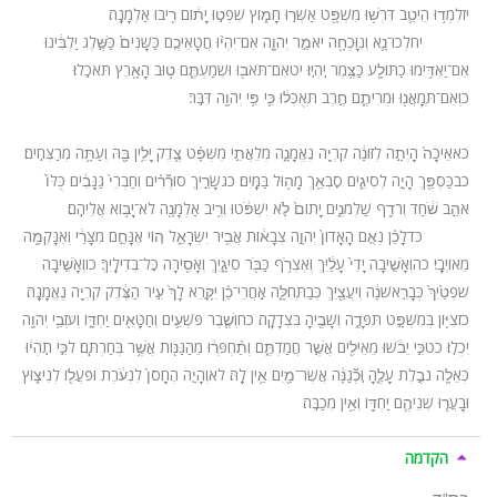
יזלִמְד֥וּ הֵיטֵ֛ב דִּרְשׁ֥וּ מִשְׁפָּ֖ט אַשְּׁר֣וּ חָמ֑וֹץ שִׁפְט֣וּ יָת֔וֹם רִ֖יבוּ אַלְמָנָֽה׃
יחלְכוּ־נָ֛א וְנִוָּכְחָ֖ה יֹאמַ֣ר יְהֹוָ֑ה אִם־יִהְי֨וּ חֲטָאֵיכֶ֤ם כַּשָּׁנִים֙ כַּשֶּׁ֣לֶג יַלְבִּ֔ינוּ
אִם־יַאְדִּ֥ימוּ כַתּוֹלָ֖ע כַּצֶּ֥מֶר יִֽהְיֽוּ׃ יטאִם־תֹּאב֖וּ וּשְׁמַעְתֶּ֑ם ט֥וּב הָאָ֖רֶץ תֹּאכֵֽלוּ׃
כוְאִם־תְּמָאֲנ֖וּ וּמְרִיתֶ֑ם חֶ֣רֶב תְּאֻכְּל֔וּ כִּ֛י פִּ֥י יְהֹוָ֖ה דִּבֵּֽר׃
כאאֵיכָה֙ הָיְתָ֣ה לְזוֹנָ֔ה קִרְיָ֖ה נֶאֱמָנָ֑ה מְלֵאֲתִ֣י מִשְׁפָּ֗ט צֶ֛דֶק יָלִ֥ין בָּ֖הּ וְעַתָּ֥ה מְרַצְּחִֽים׃
כבכַּסְפֵּ֖ךְ הָיָ֣ה לְסִיגִ֑ים סׇבְאֵ֖ךְ מָה֥וּל בַּמָּֽיִם׃ כגשָׂרַ֣יִךְ סוֹרְﬞרִ֗ים וְחַבְרֵי֙ גַּנָּבִ֔ים כֻּלּוֹ֙
אֹהֵ֣ב שֹׁ֔חַד וְרֹדֵ֖ף שַׁלְמֹנִ֑ים יָתוֹם֙ לֹ֣א יִשְׁפֹּ֔טוּ וְרִ֥יב אַלְמָנָ֖ה לֹא־יָב֥וֹא אֲלֵיהֶֽם׃
כדלָכֵ֗ן נְאֻ֤ם הָאָדוֹן֙ יְהֹוָ֣ה צְבָא֔וֹת אֲבִ֖יר יִשְׂרָאֵ֑ל ה֚וֹי אֶנָּחֵ֣ם מִצָּרַ֔י וְאִנָּקְמָ֖ה
מֵאוֹיְבָֽי׃ כהוְאָשִׁ֤יבָה יָדִי֙ עָלַ֔יִךְ וְאֶצְרֹ֥ף כַּבֹּ֖ר סִיגָ֑יִךְ וְאָסִ֖ירָה כׇּל־בְּדִילָֽיִךְ׃ כווְאָשִׁ֤יבָה
שֹׁפְטַ֙יִךְ֙ כְּבָרִ֣אשֹׁנָ֔ה וְיֹעֲצַ֖יִךְ כְּבַתְּחִלָּ֑ה אַֽחֲרֵי־כֵ֗ן יִקָּ֤רֵא לָךְ֙ עִ֣יר הַצֶּ֔דֶק קִרְיָ֖ה נֶאֱמָנָֽה׃
כזצִיּ֖וֹן בְּמִשְׁפָּ֣ט תִּפָּדֶ֑ה וְשָׁבֶ֖יהָ בִּצְדָקָֽה׃ כחוְשֶׁ֧בֶר פֹּשְׁעִ֛ים וְחַטָּאִ֖ים יַחְדָּ֑ו וְעֹזְבֵ֥י יְהֹוָ֖ה
יִכְלֽוּ׃ כטכִּ֣י יֵבֹ֔שׁוּ מֵאֵילִ֖ים אֲשֶׁ֣ר חֲמַדְתֶּ֑ם וְתַ֨חְפְּר֔וּ מֵהַגַּנּ֖וֹת אֲשֶׁ֥ר בְּחַרְתֶּֽם׃ לכִּ֣י תִֽהְי֔וּ
כְּאֵלָ֖ה נֹבֶ֣לֶת עָלֶ֑הָ וּֽכְﬞגַנָּ֔ה אֲשֶׁר־מַ֖יִם אֵ֥ין לָֽהּ׃ לאוְהָיָ֤ה הֶחָסֹן֙ לִנְעֹ֔רֶת וּפֹעֲל֖וֹ לְנִיצ֑וֹץ
וּבָעֲר֧וּ שְׁנֵיהֶ֛ם יַחְדָּ֖ו וְאֵ֥ין מְכַבֶּֽה׃
הקדמה