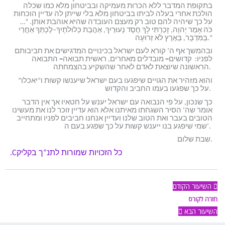
בתקופת המדבר ללא הכרות מעמיקה ובביטחון מלא כמו שכלה
הולכת אחרי בעלה לביתו בביטחון מלא בלי שייתן לה עדיין הוכחות
על כך שיהיה להם טוב רק מעצם העובדה שהיא אוהבת אותן. “…
כֹּה אָמַר יְהוָה, זָכַרְתִּי לָךְ חֶסֶד נְעוּרַיִךְ, אַהֲבַת כְּלוּלֹתָיִךְ–לֶכְתֵּךְ אַחֲרַי
בַּמִּדְבָּר, בְּאֶרֶץ לֹא זְרוּעָה.”
ובהמשך אף ה’ קורא לעם ישראל בכינויים המדגישים את חביבותם
לפניו: קדושים= מובדלים מאחרים, ראשית תבואה= התבואה
הראשונה שיוצאת לאדם לאחר שהשקיע בהצמחתה.
והוא מזהיר את הגויים שיפגעו בעם ישראל שיענשו קשות ו”יאכלו”
על כך שפגעו בעמו החביב והקדוש.
כך שנכון, על פי הנבואה עם ישראל יענש על חטאיו אך אין הדבר
אומר שה’ הסיר השגחתו מאיתנו אלא הוא עדיין זוכר לנו את מעשינו
הטובים בעבר ואת הטוב שלנו ועדיין אנחנו חביבים לפניו ומתחייב
שמי שיפגע בנו ייענש קשות על כך שפגע בעם ה’.
שבת שלום.
כל הזכויות שמורות לתנ”ך בקליק
C
.
השיעור הקודם
חזרה לקורס
השיעור הבא