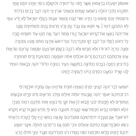
אאחֲזוֹן֙ יְשַֽׁעְיָ֣הוּ בֶן־אָמ֔וֹץ אֲשֶׁ֣ר חָזָ֔ה עַל־יְהוּדָ֖ה וִירֽוּשָׁלָ֑͏ִם בִּימֵ֨י עֻזִּיָּ֧הוּ יוֹתָ֛ם אָחָ֥ז
יְחִזְקִיָּ֖הוּ מַלְכֵ֥י יְהוּדָֽה׃ בשִׁמְע֤וּ שָׁמַ֙יִם֙ וְהַאֲזִ֣ינִי אֶ֔רֶץ כִּ֥י יְהֹוָ֖ה דִּבֵּ֑ר בָּנִים֙ גִּדַּ֣לְתִּי
וְרוֹמַ֔מְתִּי וְהֵ֖ם פָּ֥שְׁעוּ בִֽי׃ גיָדַ֥ע שׁוֹר֙ קֹנֵ֔הוּ וַחֲמ֖וֹר אֵב֣וּס בְּעָלָ֑יו יִשְׂרָאֵל֙ לֹ֣א יָדַ֔ע עַמִּ֖י
לֹ֥א הִתְבּוֹנָֽן׃ דה֣וֹי ׀ גּ֣וֹי חֹטֵ֗א עַ֚ם כֶּ֣בֶד עָוֺ֔ן זֶ֣רַע מְרֵעִ֔ים בָּנִ֖ים מַשְׁחִיתִ֑ים עָזְב֣וּ
אֶת־יְהֹוָ֗ה נִֽאֲצ֛וּ אֶת־קְד֥וֹשׁ יִשְׂרָאֵ֖ל נָזֹ֥רוּ אָחֽוֹר׃ העַ֣ל מֶ֥ה תֻכּ֛וּ ע֖וֹד תּוֹסִ֣יפוּ סָרָ֑ה
כׇּל־רֹ֣אשׁ לׇֽחֳלִ֔י וְכׇל־לֵבָ֖ב דַּוָּֽי׃ ומִכַּף־רֶ֤גֶל וְעַד־רֹאשׁ֙ אֵֽין־בּ֣וֹ מְתֹ֔ם פֶּ֥צַע וְחַבּוּרָ֖ה
וּמַכָּ֣ה טְרִיָּ֑ה לֹא־זֹ֙רוּ֙ וְלֹ֣א חֻבָּ֔שׁוּ וְלֹ֥א רֻכְּכָ֖ה בַּשָּֽׁמֶן׃ זאַרְצְכֶ֣ם שְׁמָמָ֔ה עָרֵיכֶ֖ם שְׂרֻפ֣וֹת
אֵ֑שׁ אַדְמַתְכֶ֗ם לְנֶגְדְּכֶם֙ זָרִים֙ אֹכְלִ֣ים אֹתָ֔הּ וּשְׁמָמָ֖ה כְּמַהְפֵּכַ֥ת זָרִֽים׃ חוְנוֹתְרָ֥ה
בַת־צִיּ֖וֹן כְּסֻכָּ֣ה בְכָ֑רֶם כִּמְלוּנָ֥ה בְמִקְשָׁ֖ה כְּעִ֥יר נְצוּרָֽה׃ טלוּלֵי֙ יְהֹוָ֣ה צְבָא֔וֹת הוֹתִ֥יר
לָ֛נוּ שָׂרִ֖יד כִּמְעָ֑ט כִּסְדֹ֣ם הָיִ֔ינוּ לַעֲמֹרָ֖ה דָּמִֽינוּ׃
ישִׁמְע֥וּ דְבַר־יְהֹוָ֖ה קְצִינֵ֣י סְדֹ֑ם הַאֲזִ֛ינוּ תּוֹרַ֥ת אֱלֹהֵ֖ינוּ עַ֥ם עֲמֹרָֽה׃ יאלָמָּה־לִּ֤י
רֹב־זִבְחֵיכֶם֙ יֹאמַ֣ר יְהֹוָ֔ה שָׂבַ֛עְתִּי עֹל֥וֹת אֵילִ֖ים וְחֵ֣לֶב מְרִיאִ֑ים וְדַ֨ם פָּרִ֧ים וּכְבָשִׂ֛ים
וְעַתּוּדִ֖ים לֹ֥א חָפָֽצְתִּי׃ יבכִּ֣י תָבֹ֔אוּ לֵֽרָא֖וֹת פָּנָ֑י מִֽי־בִקֵּ֥שׁ זֹ֛את מִיֶּדְכֶ֖ם רְמֹ֥ס חֲצֵרָֽי׃
יגלֹ֣א תוֹסִ֗יפוּ הָבִיא֙ מִנְחַת־שָׁ֔וְא קְטֹ֧רֶת תּוֹעֵבָ֛ה הִ֖יא לִ֑י חֹ֤דֶשׁ וְשַׁבָּת֙ קְרֹ֣א מִקְרָ֔א
לֹא־אוּכַ֥ל אָ֖וֶן וַעֲצָרָֽה׃ ידחׇדְשֵׁיכֶ֤ם וּמֽוֹעֲדֵיכֶם֙ שָֽׂנְאָ֣ה נַפְשִׁ֔י הָי֥וּ עָלַ֖י לָטֹ֑רַח נִלְאֵ֖יתִי
נְשֹֽׂא׃ טווּבְפָרִשְׂכֶ֣ם כַּפֵּיכֶ֗ם אַעְלִ֤ים עֵינַי֙ מִכֶּ֔ם גַּ֛ם כִּֽי־תַרְבּ֥וּ תְפִלָּ֖ה אֵינֶ֣נִּי שֹׁמֵ֑עַ
יְדֵיכֶ֖ם דָּמִ֥ים מָלֵֽאוּ׃ טזרַֽחֲצוּ֙ הִזַּכּ֔וּ הָסִ֛ירוּ רֹ֥עַ מַעַלְלֵיכֶ֖ם מִנֶּ֣גֶד עֵינָ֑י חִדְל֖וּ הָרֵֽעַ׃