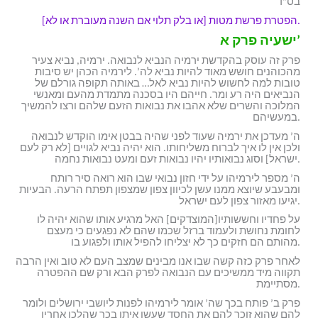
בס”ד
הפטרת פרשת מטות [או בלק תלוי אם השנה מעוברת או לא].
ישעיה פרק א’
פרק זה עוסק בהקדשת ירמיה הנביא לנבואה. ירמיה, נביא צעיר
מהכוהנים חושש מאוד להיות נביא לה’. לירמיה הכהן יש סיבות
טובות למה לחשוש להיות נביא לאל… באותה תקופה גורלם של
הנביאים היה רע ומר. חייהם היו בסכנה מתמדת מהעם ומאנשי
המלוכה והשרים שלא אהבו את נבואות הזעם שלהם ורצו להמשיך
במעשיהם.
ה’ מעדכן את ירמיה שעוד לפני שהיה בבטן אימו הוקדש לנבואה
ולכן אין לו איך לברוח משליחותו. הוא יהיה נביא לגויים [לא רק לעם
ישראל] וסוג נבואותיו יהיו נבואות זעם ומעט נבואות נחמה.
ה’ מספר לירמיהו על ידי חזון נבואי שבו הוא רואה סיר רותח
ומבעבע שיוצא ממנו עשן לכיוון צפון שמצפון תפתח הרעה. הבעיות
יגיעו מאזור צפון לעם ישראל.
על פחדיו וחששותיו[המוצדקים] האל מרגיע אותו שהוא יהיה לו
לחומת נחושת ולעמוד ברזל שכמו שהם לא נפגעים כי מעצם
מהותם הם חזקים כך לא יצליחו להפיל אותו ולפגוע בו.
לאחר פרק כזה קשה שבו אנו מבינים שמצב העם לא טוב ואין הרבה
תקווה מיד ממשיכים עם הנבואה לפרק הבא ורק שם ההפטרה
מסתיימת.
פרק ב’ פותח בכך שה’ אומר לירמיהו לפנות ליושבי ירושלים ולומר
להם שהוא זוכר להם את החסד שעשו איתו בכך שהלכו אחריו