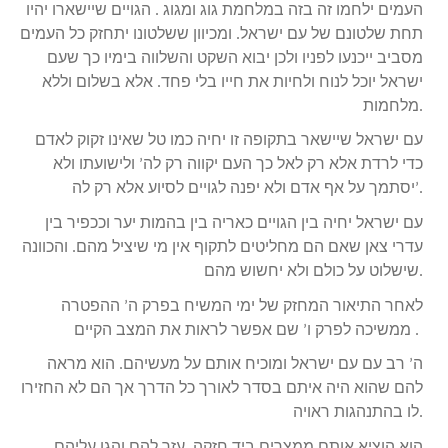
העמים ילחמו זה בזה במלחמת גוג ומגוג . הגויים שיישארו יהיו
תחת שלטונם של עם ישראל. ומכיוון ששלטונו יתחזק כל העמים
מסביב ייכנעו לפניו ולכן יבוא השקט והשלווה בימיו כך שעם
ישראל יוכל לנוח ולחיות את חייו בלי פחד. אלא בשלום וללא
מלחמות.
עם ישראל שיישאר בתקופה זו יחיה כמו טל שאינו זקוק לאדם
כדי לרדת אלא רק לאל כך העם יקווה רק לה’ ולישועתו ולא
יסתמך על אף אדם ולא יפנה לגויים לסיוע אלא רק לה’.
עם ישראל יחיה בין הגויים כאריה בין בהמות יער וככפיר בין
עדרי צאן שאם הם מחליטים לתקוף אין מי שיציל מהם. והכוונה
שישלוט על כולם ולא יחשוש מהם.
לאחר התיאור המחזק של ימי המשיח בפרק ה’ ההפטרה
ממשיכה לפרק ו’ שם אפשר לראות את המצב הקיים .
ה’ רב עם עם ישראל ומוכיח אותם על מעשיהם. הוא מראה
להם שהוא היה איתם בסדר לאורך כל הדרך אך הם לא החזירו
לו בהתנהגות ראויה.