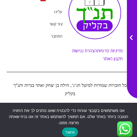
a
b
u
o
g
o
b
k
r
o
e
עלינו
a
k
m
צור קשר
התחבר
מדיניות פרטיות
הצהרת נגישות
תקנון האתר
כל הזכויות שמורות למיטל חג’ג’, הילה בן יצחק ואתר בגרות ותנ”ך
בקליק
אנו משתמשים בקובצי עוגיות כדי להבטיח שאנו נותנים לך את החוויה
Web&MOR
2022
©
נבנה ע”י
הטובה ביותר באתר שלנו. אם תמשיך להשתמש באתר זה אנו נניח שאתה
מרוצה ממנו.
אישור