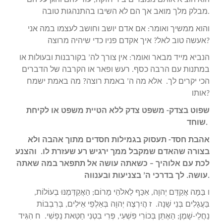
הוא הוציא אותם ממצרים ביד חזקה, עזר להם והגן עליהם
מבלק מלך מואב אך הם לא השיבו בהתנהגות טובה.
והוא ממשיך ואומר: אם אדם יושב וחושב לעצמו במה אני
אעשה טוב לאל? איך אקדם פניו כדי שיהיה מרוצה?
הנביא מייד מבאר ואומר: אין צורך לה’ בקורבנות ובעולות או
במתנות עם הרבה כסף. רעש ופאר או הקרבה של הדברים
הכי יקרים לך. אלא מה ה’ באמת רוצה? מה באמת ישמח
אותו?
שפוט בצדק- משפט צדק ללא הטיית משפט או לקיחת
שוחד.
אהבת חסד- תעסוק בגמילות חסדים מתוך אהבה ולא
בצורה שהאדם שמקבל ממך ירגיש רע שעזרת לו. והצנע
לכת עם אלוהיך – כשאתה עושה אל תתפאר במה שאתה
עושה. לך בדרכי ה’ בצניעות ובענווה.
ו בַּמָּה אֲקַדֵּם יְהוָה, אִכַּף לֵאלֹהֵי מָרוֹם; הַאֲקַדְּמֶנּוּ בְעוֹלוֹת,
בַּעֲגָלִים בְּנֵי שָׁנָה. ז הֲיִרְצֶה יְהוָה בְּאַלְפֵי אֵילִים, בְּרִבְבוֹת
נַחֲלֵי-שָׁמֶן; הַאֶתֵּן בְּכוֹרִי פִּשְׁעִי, פְּרִי בִטְנִי חַטַּאת נַפְשִׁי. ח הִגִּיד