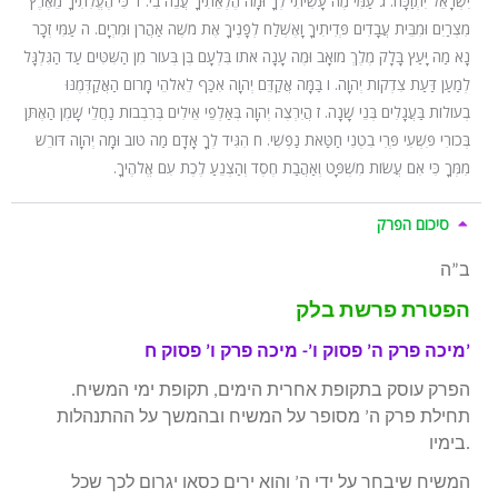
יִשְׂרָאֵל יִתְוַכָּח. ג עַמִּי מֶה עָשִׂיתִי לְךָ וּמָה הֶלְאֵתִיךָ עֲנֵה בִי. ד כִּי הֶעֱלִתִיךָ מֵאֶרֶץ
מִצְרַיִם וּמִבֵּית עֲבָדִים פְּדִיתִיךָ וָאֶשְׁלַח לְפָנֶיךָ אֶת מֹשֶׁה אַהֲרֹן וּמִרְיָם. ה עַמִּי זְכָר
נָא מַה יָּעַץ בָּלָק מֶלֶךְ מוֹאָב וּמֶה עָנָה אֹתוֹ בִּלְעָם בֶּן בְּעוֹר מִן הַשִּׁטִּים עַד הַגִּלְגָּל
לְמַעַן דַּעַת צִדְקוֹת יְהוָה. ו בַּמָּה אֲקַדֵּם יְהוָה אִכַּף לֵאלֹהֵי מָרוֹם הַאֲקַדְּמֶנּוּ
בְעוֹלוֹת בַּעֲגָלִים בְּנֵי שָׁנָה. ז הֲיִרְצֶה יְהוָה בְּאַלְפֵי אֵילִים בְּרִבְבוֹת נַחֲלֵי שָׁמֶן הַאֶתֵּן
בְּכוֹרִי פִּשְׁעִי פְּרִי בִטְנִי חַטַּאת נַפְשִׁי. ח הִגִּיד לְךָ אָדָם מַה טּוֹב וּמָה יְהוָה דּוֹרֵשׁ
מִמְּךָ כִּי אִם עֲשׂוֹת מִשְׁפָּט וְאַהֲבַת חֶסֶד וְהַצְנֵעַ לֶכֶת עִם אֱלֹהֶיךָ.
סיכום הפרק
ב”ה
הפטרת פרשת בלק
מיכה פרק ה’ פסוק ו’- מיכה פרק ו’ פסוק ח’
הפרק עוסק בתקופת אחרית הימים, תקופת ימי המשיח.
תחילת פרק ה’ מסופר על המשיח ובהמשך על ההתנהלות
בימיו.
המשיח שיבחר על ידי ה’ והוא ירים כסאו יגרום לכך שכל