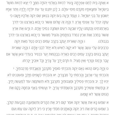
א וְאַתָּה בֵּית לֶחֶם אֶפְרָתָה צָעִיר לִהְיוֹת בְּאַלְפֵי יְהוּדָה מִמְּךָ לִי יֵצֵא לִהְיוֹת מוֹשֵׁל
בְּיִשְׂרָאֵל וּמוֹצָאֹתָיו מִקֶּדֶם מִימֵי עוֹלָם. ב לָכֵן יִתְּנֵם עַד עֵת יוֹלֵדָה יָלָדָה וְיֶתֶר אֶחָיו
יְשׁוּבוּן עַל בְּנֵי יִשְׂרָאֵל. ג וְעָמַד וְרָעָה בְּעֹז יְהוָה בִּגְאוֹן שֵׁם יְהוָה אֱלֹהָיו וְיָשָׁבוּ כִּי
עַתָּה יִגְדַּל עַד אַפְסֵי אָרֶץ. ד וְהָיָה זֶה שָׁלוֹם אַשּׁוּר כִּי יָבוֹא בְאַרְצֵנוּ וְכִי יִדְרֹךְ
בְּאַרְמְנֹתֵינוּ וַהֲקֵמֹנוּ עָלָיו שִׁבְעָה רֹעִים וּשְׁמֹנָה נְסִיכֵי אָדָם. ה וְרָעוּ אֶת אֶרֶץ
אַשּׁוּר בַּחֶרֶב וְאֶת אֶרֶץ נִמְרֹד בִּפְתָחֶיהָ וְהִצִּיל מֵאַשּׁוּר כִּי יָבוֹא בְאַרְצֵנוּ וְכִי יִדְרֹךְ
בִּגְבוּלֵנוּ. ו וְהָיָה שְׁאֵרִית יַעֲקֹב בְּקֶרֶב עַמִּים רַבִּים כְּטַל מֵאֵת יְהוָה
כִּרְבִיבִים עֲלֵי עֵשֶׂב אֲשֶׁר לֹא יְקַוֶּה לְאִישׁ וְלֹא יְיַחֵל לִבְנֵי אָדָם. ז וְהָיָה שְׁאֵרִית
יַעֲקֹב בַּגּוֹיִם בְּקֶרֶב עַמִּים רַבִּים כְּאַרְיֵה בְּבַהֲמוֹת יַעַר כִּכְפִיר בְּעֶדְרֵי צֹאן אֲשֶׁר אִם
עָבַר וְרָמַס וְטָרַף וְאֵין מַצִּיל. ח תָּרֹם יָדְךָ עַל צָרֶיךָ וְכָל אֹיְבֶיךָ יִכָּרֵתוּ.
ט וְהָיָה בַיּוֹם הַהוּא נְאֻם יְהוָה וְהִכְרַתִּי סוּסֶיךָ מִקִּרְבֶּךָ וְהַאֲבַדְתִּי מַרְכְּבֹתֶיךָ. י
וְהִכְרַתִּי עָרֵי אַרְצֶךָ וְהָרַסְתִּי כָּל מִבְצָרֶיךָ. יא וְהִכְרַתִּי כְשָׁפִים מִיָּדֶךָ וּמְעוֹנְנִים לֹא
יִהְיוּ לָךְ. יב וְהִכְרַתִּי פְסִילֶיךָ וּמַצֵּבוֹתֶיךָ מִקִּרְבֶּךָ וְלֹא תִשְׁתַּחֲוֶה עוֹד לְמַעֲשֵׂה יָדֶיךָ.
יג וְנָתַשְׁתִּי אֲשֵׁירֶיךָ מִקִּרְבֶּךָ וְהִשְׁמַדְתִּי עָרֶיךָ. יד וְעָשִׂיתִי בְּאַף וּבְחֵמָה נָקָם אֶת
הַגּוֹיִם אֲשֶׁר לֹא שָׁמֵעוּ.
א שִׁמְעוּ נָא אֵת אֲשֶׁר יְהוָה אֹמֵר קוּם רִיב אֶת הֶהָרִים וְתִשְׁמַעְנָה הַגְּבָעוֹת קוֹלֶךָ.
ב שִׁמְעוּ הָרִים אֶת רִיב יְהוָה וְהָאֵתָנִים מֹסְדֵי אָרֶץ כִּי רִיב לַיהוָה עִם עַמּוֹ וְעִם