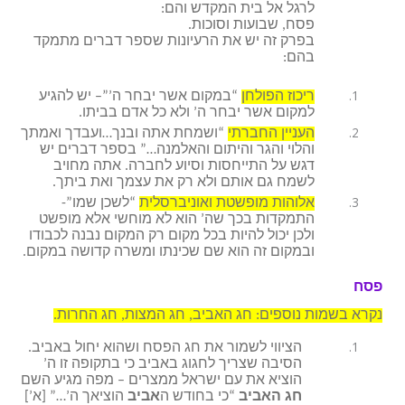
לרגל אל בית המקדש והם:
פסח, שבועות וסוכות.
בפרק זה יש את הרעיונות שספר דברים מתמקד
בהם:
ריכוז הפולחן
“במקום אשר יבחר ה’”– יש להגיע
למקום אשר יבחר ה’ ולא כל אדם בביתו.
העניין החברתי
“ושמחת אתה ובנך…ועבדך ואמתך
והלוי והגר והיתום והאלמנה…” בספר דברים יש
דגש על התייחסות וסיוע לחברה. אתה מחויב
לשמח גם אותם ולא רק את עצמך ואת ביתך.
אלוהות מופשטת ואוניברסלית
“לשכן שמו”-
התמקדות בכך שה’ הוא לא מוחשי אלא מופשט
ולכן יכול להיות בכל מקום רק המקום נבנה לכבודו
ובמקום זה הוא שם שכינתו ומשרה קדושה במקום.
פסח
נקרא בשמות נוספים: חג האביב, חג המצות, חג החרות.
הציווי לשמור את חג הפסח ושהוא יחול באביב.
הסיבה שצריך לחגוג באביב כי בתקופה זו ה’
הוציא את עם ישראל ממצרים – מפה מגיע השם
חג האביב
“כי בחודש ה
אביב
הוציאך ה’…” [א’]