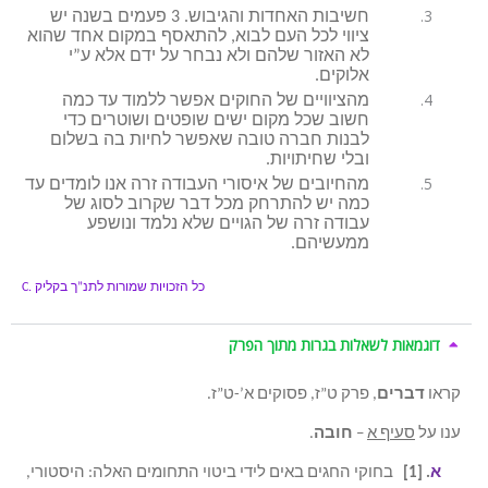
חשיבות האחדות והגיבוש. 3 פעמים בשנה יש
ציווי לכל העם לבוא, להתאסף במקום אחד שהוא
לא האזור שלהם ולא נבחר על ידם אלא ע”י
אלוקים.
מהציוויים של החוקים אפשר ללמוד עד כמה
חשוב שכל מקום ישים שופטים ושוטרים כדי
לבנות חברה טובה שאפשר לחיות בה בשלום
ובלי שחיתויות.
מהחיובים של איסורי העבודה זרה אנו לומדים עד
כמה יש להתרחק מכל דבר שקרוב לסוג של
עבודה זרה של הגויים שלא נלמד ונושפע
ממעשיהם.
כל הזכויות שמורות לתנ”ך בקליק
C.
דוגמאות לשאלות בגרות מתוך הפרק
קראו
דברים
, פרק ט”ז, פסוקים א’-ט”ז.
ענו על
סעיף א
–
חובה
.
א
. [1]
בחוקי החגים באים לידי ביטוי התחומים האלה: היסטורי,