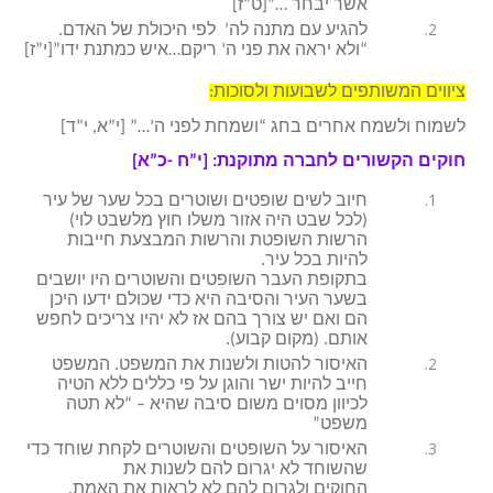
אשר יבחר …”[ט”ז]
להגיע עם מתנה לה’ לפי היכולת של האדם.
“ולא יראה את פני ה’ ריקם…איש כמתנת ידו”[י”ז]
ציווים המשותפים לשבועות ולסוכות:
לשמוח ולשמח אחרים בחג “ושמחת לפני ה’…” [י”א, י”ד]
חוקים הקשורים לחברה מתוקנת: [י”ח -כ”א]
חיוב לשים שופטים ושוטרים בכל שער של עיר
(לכל שבט היה אזור משלו חוץ מלשבט לוי)
הרשות השופטת והרשות המבצעת חייבות
להיות בכל עיר.
בתקופת העבר השופטים והשוטרים היו יושבים
בשער העיר והסיבה היא כדי שכולם ידעו היכן
הם ואם יש צורך בהם אז לא יהיו צריכים לחפש
אותם. (מקום קבוע).
האיסור להטות ולשנות את המשפט. המשפט
חייב להיות ישר והוגן על פי כללים ללא הטיה
לכיוון מסוים משום סיבה שהיא – “לא תטה
משפט”
האיסור על השופטים והשוטרים לקחת שוחד כדי
שהשוחד לא יגרום להם לשנות את
החוקים ולגרום להם לא לראות את האמת.