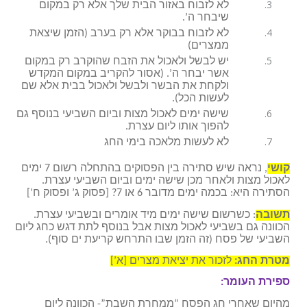
לא לזבוח באזור הבית שלך אלא רק במקום
שיבחר ה’.
לא לזבוח בבוקר אלא רק בערב (הזמן שיצאת
ממצרים)
יש לבשל ולאכול את הזבח שהוקרב רק במקום
אשר יבחר ה’. (אסור להקריב במקום המקדש
ולקחת את הבשר ולבשל ולאכול בבית אלא שם
לעשות הכל).
שישה ימים לאכול מצות וביום השביעי בנוסף גם
להפוך אותו ליום עצרת.
לא לעשות מלאכה בימי החג
קושי
, נראה שיש סתירה בין הפסוקים בהתחלה רשום 7 ימים
לאכול מצות ולאחר מכן שישה ימים וביום השביעי עצרת.
הסתירה היא: בכמה ימים מדובר 6 או 7? [פסוק ג’ ופסוק ח’]
תשובה
: כשרשום שישה ימים מיד אומרים ובשביעי עצרת.
הכוונה גם בשביעי לאכול מצות אבל בנוסף לתת דגש כחג ליום
השביעי של פסח (זה הזמן שבו התרחש קריעת ים סוף).
מטרת החג:
לזכור את יציאת מצרים [א’]
ספירת העומר:
מהיום שאחרי חג הפסח “ממחרת השבת”- הכוונה ליום