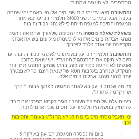
מסתפרים, לא חוגגים שמחות]
והתשובה היא:
עד ימי בית שני ימים אלו היו באמת ימי שמחה
בלבד. אבל, בימי בית שני 24000 תלמידי רבי עקיבא מתו
ממגפה והסיבה למגפה הייתה כי לא נהגו כבוד זה בזה.
ו
נשאלת שאלה נוספת
: מהי הסיבה שלאורך שנים אנו נוהגים
מנהגי אבלות בימים אלו ואילו כשמתו מיליונים בשואה אנחנו
מקדישים יום אחד בלבד לזיכרון?
והתשובה:
תלמידי רבי עקיבא מתו כי לא נהגו כבוד זה בזה. עד
היום לא תיקנו את ההתנהגות הזו ועדיין יש שנאה בתוכנו
ואנשים לא נוהגים כבוד זה בזה. ברגע שנתקן התנהגות זו יבנה
המקדש שנחרב בעקבות חטא של שנאת חינם וכך לא נצטרך
יותר לנהוג מנהגי אבלות בימים אלה.
וזה מה שכתב ר’ עקיבא לאחר המגפה בפרקי אבות: ” דרך
ארץ קדמה לתורה”.
בימים אלה של ספירת העומר נוהגים לקרוא מפרקי אבות כדי
להתחזק בנושא הזה וללמוד על יחסים שבין אדם לחברו.
ימי האבל מסתיימים ביום ה-33 לעומר [ל”ג בעומר] והסיבות
לכך
:
ביום זה נפסקה המגפה. רבי עקיבא לקח 5