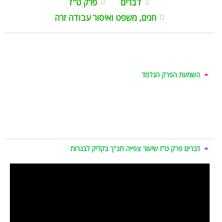
דברים
פרק ט"ז
חגים, משפט ואיסור עבודה זרה
השמעת הפרק הנלמד
דברים פרק ט"ז שיעור צפייה תנ"ך בקליק לבגרות