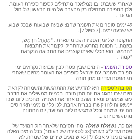
שאחרי ששבתנו בו ממלאכה מתחילים לספור ספירת העומר.
ולכן הספירה מתחילה רק מהערב של היום הראשון של חול
המועד .
49 ימים סופרים את העומר שהם: שבעה שבועות שבכל שבוע
יש שבעה ימים. [7 כפול 7] .
התקופה של זמן הספירה גם מתוארת : “מֵהָחֵל חֶרְמֵשׁ,
בַּקָּמָה…” הכוונה מהרגע שהתחילו לקצור את התבואה.
“חרמש” הוא הכלי שאיתו קוצרים את התבואה הנקראת
“קמה”.
ספירת העומר
– הימים שבין פסח לבין שבועות נקראים ימי
ספירת העומר. עם ישראל סופרים את העומר מהיום שאחרי
חג הפסח ועד יום מתן תורה.
הסיבה לספירה
היא להדגיש את ההתרגשות והשמחה לקראת
היום שבו נחגוג את יום מתן תורה. חכמים ממשילים את הדבר
לזוג שמאורס ומאוד אוהבים אחד את השנייה ומחכים ליום שבו
יינשאו זה לזו ויקשרו בברית אהבה. לכן כל יום מימי האירוסים
הם ימי שמחה וככל שמגיעים ליום המיועד, יום החתונה
מתרגשים יותר…
אם כך,
נשאלת שאלה
: מהי הסיבה שלאחר חול המועד של
פסח ועד ל”ג בעומר[33 לספירה של העומר] בכל הימים האלה
נוהגים מנהגי אבלות? [לא שומעים שירים של שמחה, לא