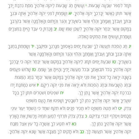
תָּחֵל לִסְפֹּר שִׁבְעָה שָׁבֻעוֹת.
י
וְעָשִׂיתָ חַג שָׁבֻעוֹת לַיהוָה אֱלֹהֶיךָ מִסַּת נִדְבַת יָדְךָ
אֲשֶׁר תִּתֵּן כַּאֲשֶׁר יְבָרֶכְךָ יְהוָה אֱלֹהֶיךָ.
יא
וְשָׂמַחְתָּ לִפְנֵי יְהוָה אֱלֹהֶיךָ אַתָּה וּבִנְךָ
וּבִתֶּךָ וְעַבְדְּךָ וַאֲמָתֶךָ וְהַלֵּוִי אֲשֶׁר בִּשְׁעָרֶיךָ וְהַגֵּר וְהַיָּתוֹם וְהָאַלְמָנָה אֲשֶׁר בְּקִרְבֶּךָ
בַּמָּקוֹם אֲשֶׁר יִבְחַר יְהוָה אֱלֹהֶיךָ לְשַׁכֵּן שְׁמוֹ שָׁם.
יב
וְזָכַרְתָּ כִּי עֶבֶד הָיִיתָ בְּמִצְרָיִם
וְשָׁמַרְתָּ וְעָשִׂיתָ אֶת הַחֻקִּים הָאֵלֶּה.
יג
חַג הַסֻּכֹּת תַּעֲשֶׂה לְךָ שִׁבְעַת יָמִים בְּאָסְפְּךָ מִגָּרְנְךָ וּמִיִּקְבֶךָ.
יד
וְשָׂמַחְתָּ בְּחַגֶּךָ
אַתָּה וּבִנְךָ וּבִתֶּךָ וְעַבְדְּךָ וַאֲמָתֶךָ וְהַלֵּוִי וְהַגֵּר וְהַיָּתוֹם וְהָאַלְמָנָה אֲשֶׁר
בִּשְׁעָרֶיךָ.
טו
שִׁבְעַת יָמִים תָּחֹג לַיהוָה אֱלֹהֶיךָ בַּמָּקוֹם אֲשֶׁר יִבְחַר יְהוָה כִּי יְבָרֶכְךָ
יְהוָה אֱלֹהֶיךָ בְּכֹל תְּבוּאָתְךָ וּבְכֹל מַעֲשֵׂה יָדֶיךָ וְהָיִיתָ אַךְ שָׂמֵחַ.
טז
שָׁלוֹשׁ פְּעָמִים
בַּשָּׁנָה יֵרָאֶה כָל זְכוּרְךָ אֶת פְּנֵי יְהוָה אֱלֹהֶיךָ בַּמָּקוֹם אֲשֶׁר יִבְחָר בְּחַג הַמַּצּוֹת
וּבְחַג הַשָּׁבֻעוֹת וּבְחַג הַסֻּכּוֹת וְלֹא יֵרָאֶה אֶת פְּנֵי יְהוָה רֵיקָם.
יז
אִישׁ כְּמַתְּנַת יָדוֹ
כְּבִרְכַּת יְהוָה אֱלֹהֶיךָ אֲשֶׁר נָתַן לָךְ.
יח
שֹׁפְטִים וְשֹׁטְרִים תִּתֶּן לְךָ בְּכָל
שְׁעָרֶיךָ אֲשֶׁר יְהוָה אֱלֹהֶיךָ נֹתֵן לְךָ לִשְׁבָטֶיךָ וְשָׁפְטוּ אֶת הָעָם מִשְׁפַּט
צֶדֶק.
יט
לֹא תַטֶּה מִשְׁפָּט לֹא תַכִּיר פָּנִים וְלֹא תִקַּח שֹׁחַד כִּי הַשֹּׁחַד יְעַוֵּר עֵינֵי
חֲכָמִים וִיסַלֵּף דִּבְרֵי צַדִּיקִם.
כ
צֶדֶק צֶדֶק תִּרְדֹּף לְמַעַן תִּחְיֶה וְיָרַשְׁתָּ אֶת הָאָרֶץ
אֲשֶׁר יְהוָה אֱלֹהֶיךָ נֹתֵן לָךְ.
כא
לֹא תִטַּע לְךָ אֲשֵׁרָה כָּל עֵץ אֵצֶל מִזְבַּח
יְהוָה אֱלֹהֶיךָ אֲשֶׁר תַּעֲשֶׂה לָּךְ.
כב
וְלֹא תָקִים לְךָ מַצֵּבָה אֲשֶׁר שָׂנֵא יְהוָה אֱלֹהֶיךָ.