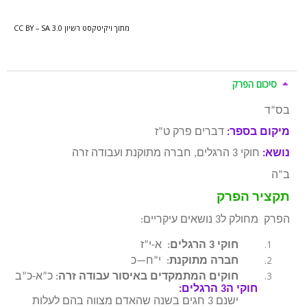
מתוך ויקיטקסט רשיון CC BY – SA 3.0
סיכום הפרק
בס”ד
מיקום בספר:
דברים פרק ט”ז
נושא:
חוקי 3 הרגלים, חברה מתוקנת ועבודה זרה
ב”ה
תקציר הפרק
הפרק מחולק ל3 נושאים עיקריים:
חוקי 3 הרגלים
: א-י”ז
חברה מתוקנת
: י”ח—כ
חוקים המתמקדים באיסור עבודה זרה
: כ”א-כ”ב
חוקי ה3 הרגלים:
ישנם 3 חגים בשנה שהאדם מצווה בהם לעלות