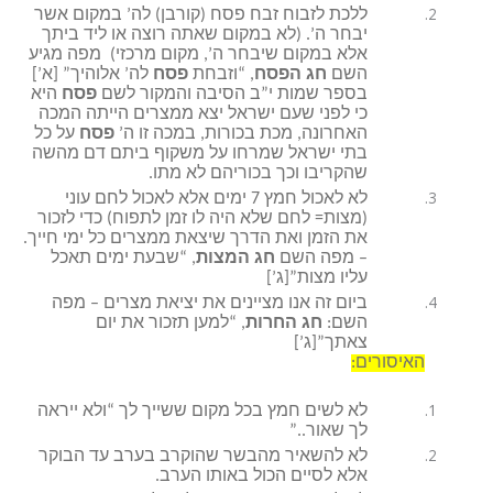
ללכת לזבוח זבח פסח (קורבן) לה’ במקום אשר
יבחר ה’. (לא במקום שאתה רוצה או ליד ביתך
אלא במקום שיבחר ה’, מקום מרכזי) מפה מגיע
השם
חג הפסח
, “וזבחת
פסח
לה’ אלוהיך” [א’]
בספר שמות י”ב הסיבה והמקור לשם
פסח
היא
כי לפני שעם ישראל יצא ממצרים הייתה המכה
האחרונה, מכת בכורות, במכה זו ה’
פסח
על כל
בתי ישראל שמרחו על משקוף ביתם דם מהשה
שהקריבו וכך בכוריהם לא מתו.
לא לאכול חמץ 7 ימים אלא לאכול לחם עוני
(מצות= לחם שלא היה לו זמן לתפוח) כדי לזכור
את הזמן ואת הדרך שיצאת ממצרים כל ימי חייך.
– מפה השם
חג המצות
, “שבעת ימים תאכל
עליו מצות”[ג’]
ביום זה אנו מציינים את יציאת מצרים – מפה
השם:
חג החרות
, “למען תזכור את יום
צאתך”[ג’]
האיסורים:
לא לשים חמץ בכל מקום ששייך לך “ולא ייראה
לך שאור..”
לא להשאיר מהבשר שהוקרב בערב עד הבוקר
אלא לסיים הכול באותו הערב.