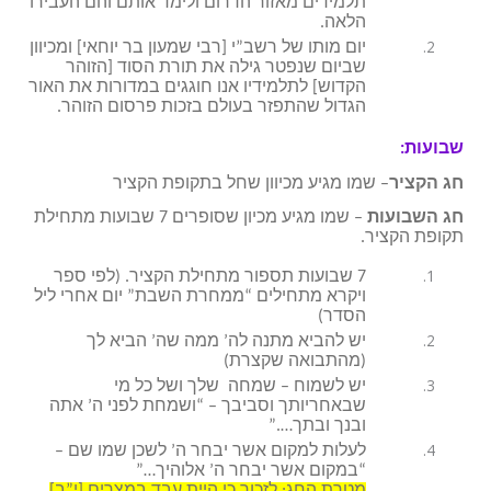
תלמידים מאזור הדרום ולימד אותם והם העבירו
הלאה.
יום מותו של רשב”י [רבי שמעון בר יוחאי] ומכיוון
שביום שנפטר גילה את תורת הסוד [הזוהר
הקדוש] לתלמידיו אנו חוגגים במדורות את האור
הגדול שהתפזר בעולם בזכות פרסום הזוהר.
שבועות:
חג הקציר
– שמו מגיע מכיוון שחל בתקופת הקציר
חג השבועות
– שמו מגיע מכיון שסופרים 7 שבועות מתחילת
תקופת הקציר.
7 שבועות תספור מתחילת הקציר. (לפי ספר
ויקרא מתחילים “ממחרת השבת” יום אחרי ליל
הסדר)
יש להביא מתנה לה’ ממה שה’ הביא לך
(מהתבואה שקצרת)
יש לשמוח – שמחה שלך ושל כל מי
שבאחריותך וסביבך – “ושמחת לפני ה’ אתה
ובנך ובתך….”
לעלות למקום אשר יבחר ה’ לשכן שמו שם –
“במקום אשר יבחר ה’ אלוהיך…”