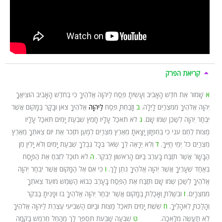
קריאת הפרק
א
שָׁמוֹר אֶת חֹדֶשׁ הָאָבִיב וְעָשִׂיתָ פֶּסַח לַיהוָה אֱלֹהֶיךָ כִּי בְּחֹדֶשׁ הָאָבִיב הוֹצִיאֲךָ
יְהוָה אֱלֹהֶיךָ מִמִּצְרַיִם לָיְלָה.
ב
וְזָבַחְתָּ פֶּסַח
לַיהוָה
אֱלֹהֶיךָ צֹאן וּבָקָר בַּמָּקוֹם אֲשֶׁר
יִבְחַר יְהוָה לְשַׁכֵּן שְׁמוֹ שָׁם.
ג
לֹא תֹאכַל עָלָיו חָמֵץ שִׁבְעַת יָמִים תֹּאכַל עָלָיו
מַצּוֹת לֶחֶם עֹנִי כִּי בְחִפָּזוֹן יָצָאתָ מֵאֶרֶץ מִצְרַיִם לְמַעַן תִּזְכֹּר אֶת יוֹם צֵאתְךָ מֵאֶרֶץ
מִצְרַיִם כֹּל יְמֵי חַיֶּיךָ.
ד
וְלֹא יֵרָאֶה לְךָ שְׂאֹר בְּכָל גְּבֻלְךָ שִׁבְעַת יָמִים וְלֹא יָלִין מִן
הַבָּשָׂר אֲשֶׁר תִּזְבַּח בָּעֶרֶב בַּיּוֹם הָרִאשׁוֹן לַבֹּקֶר.
ה
לֹא תוּכַל לִזְבֹּחַ אֶת הַפָּסַח
בְּאַחַד שְׁעָרֶיךָ אֲשֶׁר יְהוָה אֱלֹהֶיךָ נֹתֵן לָךְ.
ו
כִּי אִם אֶל הַמָּקוֹם אֲשֶׁר יִבְחַר יְהוָה
אֱלֹהֶיךָ לְשַׁכֵּן שְׁמוֹ שָׁם תִּזְבַּח אֶת הַפֶּסַח בָּעָרֶב כְּבוֹא הַשֶּׁמֶשׁ מוֹעֵד צֵאתְךָ
מִמִּצְרָיִם.
ז
וּבִשַּׁלְתָּ וְאָכַלְתָּ בַּמָּקוֹם אֲשֶׁר יִבְחַר יְהוָה אֱלֹהֶיךָ בּוֹ וּפָנִיתָ בַבֹּקֶר
וְהָלַכְתָּ לְאֹהָלֶיךָ.
ח
שֵׁשֶׁת יָמִים תֹּאכַל מַצּוֹת וּבַיּוֹם הַשְּׁבִיעִי עֲצֶרֶת לַיהוָה אֱלֹהֶיךָ
לֹא תַעֲשֶׂה מְלָאכָה.
ט
שִׁבְעָה שָׁבֻעֹת תִּסְפָּר לָךְ מֵהָחֵל חֶרְמֵשׁ בַּקָּמָה