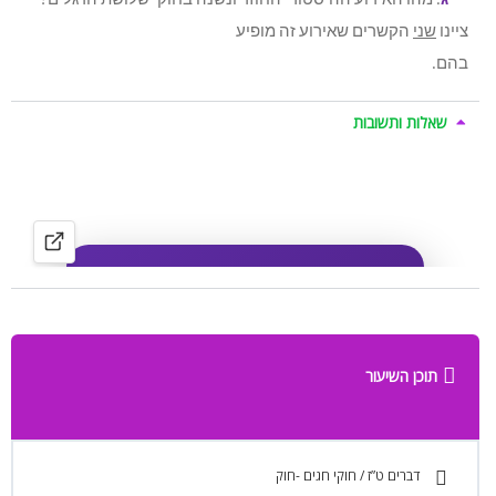
ג
. מהו האירוע ההיסטורי החוזר ונשנה בחוקי שלושת הרגלים?
ציינו
שני
הקשרים שאירוע זה מופיע
בהם.
שאלות ותשובות
תוכן השיעור
דברים ט”ז / חוקי חגים -חוק