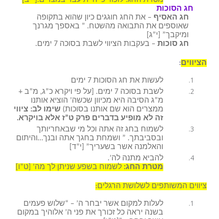
מטרת החג: לזכור כי היית עבד במצרים.[י”ב]
חג הסוכות
חג האסיף
– את החג חוגגים כיון שהוא בתקופה
שאוספים את התבואה מהשטח. ” באספך מגרנך
ומיקבך” [י”ג]
חג סוכות
– בעקבות הציווי לשבת בסוכה 7 ימים.
הציווים
:
לעשות את חג הסוכות 7 ימים
לשבת בסוכה 7 ימים. [על פי ויקרא כ”ג, מ”ב +
מ”ג הסיבה היא מכיוון שכשה’ הוציא אותנו
ממצרים הוא שם אותנו בסוכות)
שימו לב: ציווי
זה לא מופיע בדברים פרק ט”ז אלא בויקרא.
לשמוח בחג זה אתה וכל מי שבאחריותך
ובסביבתך. ” ושמחת בחגך אתה ובנך…והיתום
והאלמנה אשר בשעריך” [י”ד]
להביא מתנה לה’.
מטרת החג:
לשמוח בשפע שניתן לך מה’ [ט”ו]
ציווים המשותפים לשלושת הרגלים:
לעלות למקום אשר יבחר ה’ – “שלוש פעמים
בשנה יראה כל זכורך את פני ה’ אלוהיך במקום