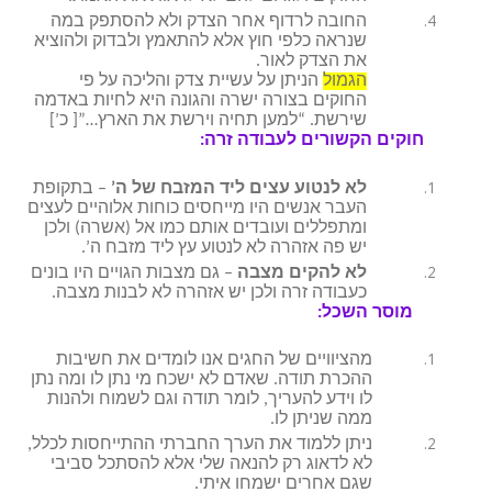
החובה לרדוף אחר הצדק ולא להסתפק במה
שנראה כלפי חוץ אלא להתאמץ ולבדוק ולהוציא
את הצדק לאור.
הגמול
הניתן על עשיית צדק והליכה על פי
החוקים בצורה ישרה והגונה היא לחיות באדמה
שירשת. “למען תחיה וירשת את הארץ…”[ כ’]
חוקים הקשורים לעבודה זרה:
לא לנטוע עצים ליד המזבח של ה’
– בתקופת
העבר אנשים היו מייחסים כוחות אלוהיים לעצים
ומתפללים ועובדים אותם כמו אל (אשרה) ולכן
יש פה אזהרה לא לנטוע עץ ליד מזבח ה’.
לא להקים מצבה
– גם מצבות הגויים היו בונים
כעבודה זרה ולכן יש אזהרה לא לבנות מצבה.
מוסר השכל:
מהציוויים של החגים אנו לומדים את חשיבות
ההכרת תודה. שאדם לא ישכח מי נתן לו ומה נתן
לו וידע להעריך, לומר תודה וגם לשמוח ולהנות
ממה שניתן לו.
ניתן ללמוד את הערך החברתי ההתייחסות לכלל,
לא לדאוג רק להנאה שלי אלא להסתכל סביבי
שגם אחרים ישמחו איתי.