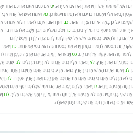
יּוֹם הַשְּׁלִישִׁי זֹאת עֲשׂוּ וִחְיוּ אֶת הָאֱלֹהִים אֲנִי יָרֵא.
יט
אִם כֵּנִים אַתֶּם אֲחִיכֶם אֶחָד יֵאָ
ּטֹן תָּבִיאוּ אֵלַי וְיֵאָמְנוּ דִבְרֵיכֶם וְלֹא תָמוּתוּ וַיַּעֲשׂוּ כֵן.
כא
וַיֹּאמְרוּ אִישׁ אֶל אָחִיו אֲבָל
שָׁמָעְנוּ עַל כֵּן בָּאָה אֵלֵינוּ הַצָּרָה הַזֹּאת.
כב
וַיַּעַן רְאוּבֵן אֹתָם לֵאמֹר הֲלוֹא אָמַרְתִּי אֲ
 יָדְעוּ כִּי שֹׁמֵעַ יוֹסֵף כִּי הַמֵּלִיץ בֵּינֹתָם.
כד
וַיִּסֹּב מֵעֲלֵיהֶם וַיֵּבְךְּ וַיָּשָׁב אֲלֵהֶם וַיְדַבֵּר א
ת כְּלֵיהֶם בָּר וּלְהָשִׁיב כַּסְפֵּיהֶם אִישׁ אֶל שַׂקּוֹ וְלָתֵת לָהֶם צֵדָה לַדָּרֶךְ וַיַּעַשׂ לָהֶם
ׂקּוֹ לָתֵת מִסְפּוֹא לַחֲמֹרוֹ בַּמָּלוֹן וַיַּרְא אֶת כַּסְפּוֹ וְהִנֵּה הוּא בְּפִי אַמְתַּחְתּוֹ.
כח
וַיֹּאמֶר
אָחִיו לֵאמֹר מַה זֹּאת עָשָׂה אֱלֹהִים לָנוּ.
כט
וַיָּבֹאוּ אֶל יַעֲקֹב אֲבִיהֶם אַרְצָה כְּנָעַן וַיַּגִּידוּ לו
תָנוּ כִּמְרַגְּלִים אֶת הָאָרֶץ.
לא
וַנֹּאמֶר אֵלָיו כֵּנִים אֲנָחְנוּ לֹא הָיִינוּ מְרַגְּלִים.
לב
שְׁנֵים עָשָ
ן.
לג
וַיֹּאמֶר אֵלֵינוּ הָאִישׁ אֲדֹנֵי הָאָרֶץ בְּזֹאת אֵדַע כִּי כֵנִים אַתֶּם אֲחִיכֶם הָאֶחָד הַנִּיחוּ 
כִּי לֹא מְרַגְּלִים אַתֶּם כִּי כֵנִים אַתֶּם אֶת אֲחִיכֶם אֶתֵּן לָכֶם וְאֶת הָאָרֶץ תִּסְחָרוּ.
לה
וַיְה
ם הֵמָּה וַאֲבִיהֶם וַיִּירָאוּ.
לו
וַיֹּאמֶר אֲלֵהֶם יַעֲקֹב אֲבִיהֶם אֹתִי שִׁכַּלְתֶּם יוֹסֵף אֵינֶנּוּ וְשִׁמְעו
ת שְׁנֵי בָנַי תָּמִית אִם לֹא אֲבִיאֶנּוּ אֵלֶיךָ תְּנָה אֹתוֹ עַל יָדִי וַאֲנִי אֲשִׁיבֶנּוּ אֵלֶיךָ.
לח
וַי
ֲשֶׁר תֵּלְכוּ בָהּ וְהוֹרַדְתֶּם אֶת שֵׂיבָתִי בְּיָגוֹן שְׁאוֹלָה.