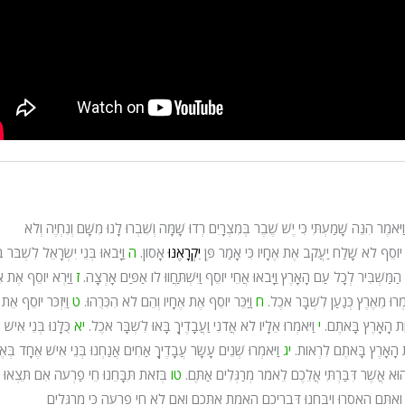
וַיֹּאמֶר הִנֵּה שָׁמַעְתִּי כִּי יֶשׁ שֶׁבֶר בְּמִצְרָיִם רְדוּ שָׁמָּה וְשִׁבְרוּ לָנוּ מִשָּׁם וְנִחְיֶה וְלֹא
ִי יוֹסֵף לֹא שָׁלַח יַעֲקֹב אֶת אֶחָיו כִּי אָמַר פֶּן
יִקְרָאֶנּוּ
אָסוֹן.
ה
וַיָּבֹאוּ בְּנֵי יִשְׂרָאֵל לִשְׁבֹּר בְ
ַּשְׁבִּיר לְכָל עַם הָאָרֶץ וַיָּבֹאוּ אֲחֵי יוֹסֵף וַיִּשְׁתַּחֲווּ לוֹ אַפַּיִם אָרְצָה.
ז
וַיַּרְא יוֹסֵף אֶת א
ּאמְרוּ מֵאֶרֶץ כְּנַעַן לִשְׁבָּר אֹכֶל.
ח
וַיַּכֵּר יוֹסֵף אֶת אֶחָיו וְהֵם לֹא הִכִּרֻהוּ.
ט
וַיִּזְכֹּר יוֹסֵף אֵת
וַת הָאָרֶץ בָּאתֶם.
י
וַיֹּאמְרוּ אֵלָיו לֹא אֲדֹנִי וַעֲבָדֶיךָ בָּאוּ לִשְׁבָּר אֹכֶל.
יא
כֻּלָּנוּ בְּנֵי אִישׁ
וַת הָאָרֶץ בָּאתֶם לִרְאוֹת.
יג
וַיֹּאמְרוּ שְׁנֵים עָשָׂר עֲבָדֶיךָ אַחִים אֲנַחְנוּ בְּנֵי אִישׁ אֶחָד בְּאֶ
וּא אֲשֶׁר דִּבַּרְתִּי אֲלֵכֶם לֵאמֹר מְרַגְּלִים אַתֶּם.
טו
בְּזֹאת תִּבָּחֵנוּ חֵי פַרְעֹה אִם תֵּצְאוּ מ
ְאַתֶּם הֵאָסְרוּ וְיִבָּחֲנוּ דִּבְרֵיכֶם הַאֱמֶת אִתְּכֶם וְאִם לֹא חֵי פַרְעֹה כִּי מְרַגְּלִים