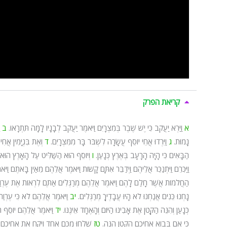
קריאת הפרק
א
וַיַּרְא יַעֲקֹב כִּי יֶשׁ שֶׁבֶר בְּמִצְרָיִם וַיֹּאמֶר יַעֲקֹב לְבָנָיו לָמָּה תִּתְרָאוּ.
ב
נָמוּת.
ג
וַיֵּרְדוּ אֲחֵי יוֹסֵף עֲשָׂרָה לִשְׁבֹּר בָּר מִמִּצְרָיִם.
ד
וְאֶת בִּנְיָמִין אֲח
הַבָּאִים כִּי הָיָה הָרָעָב בְּאֶרֶץ כְּנָעַן.
ו
וְיוֹסֵף הוּא הַשַּׁלִּיט עַל הָאָרֶץ הוּא הַמ
וַיַּכִּרֵם וַיִּתְנַכֵּר אֲלֵיהֶם וַיְדַבֵּר אִתָּם קָשׁוֹת וַיֹּאמֶר אֲלֵהֶם מֵאַיִן בָּאתֶם וַיֹ
הַחֲלֹמוֹת אֲשֶׁר חָלַם לָהֶם וַיֹּאמֶר אֲלֵהֶם מְרַגְּלִים אַתֶּם לִרְאוֹת אֶת עֶרְ
נָחְנוּ כֵּנִים אֲנַחְנוּ לֹא הָיוּ עֲבָדֶיךָ מְרַגְּלִים.
יב
וַיֹּאמֶר אֲלֵהֶם לֹא כִּי עֶרְ
כְּנָעַן וְהִנֵּה הַקָּטֹן אֶת אָבִינוּ הַיּוֹם וְהָאֶחָד אֵינֶנּוּ.
יד
וַיֹּאמֶר אֲלֵהֶם יוֹסֵף ה
כִּי אִם בְּבוֹא אֲחִיכֶם הַקָּטֹן הֵנָּה.
טז
שִׁלְחוּ מִכֶּם אֶחָד וְיִקַּח אֶת אֲחִיכֶם ו