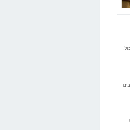
ול.
בים