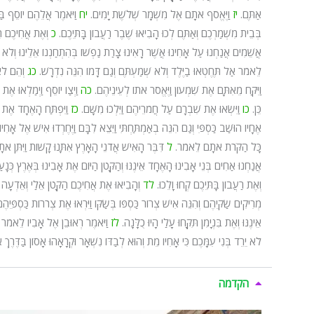
אַתֶּם.
יז
וַיֶּאֱסֹף אֹתָם אֶל מִשְׁמָר שְׁלֹשֶׁת יָמִים.
יח
וַיֹּאמֶר אֲלֵהֶם יוֹסֵף בַּ
בְּבֵית מִשְׁמַרְכֶם וְאַתֶּם לְכוּ הָבִיאוּ שֶׁבֶר רַעֲבוֹן בָּתֵּיכֶם.
כ
וְאֶת אֲחִיכֶם הַקָ
אֲשֵׁמִים אֲנַחְנוּ עַל אָחִינוּ אֲשֶׁר רָאִינוּ צָרַת נַפְשׁוֹ בְּהִתְחַנְנוֹ אֵלֵינוּ וְלֹא 
לֵאמֹר אַל תֶּחֶטְאוּ בַיֶּלֶד וְלֹא שְׁמַעְתֶּם וְגַם דָּמוֹ הִנֵּה נִדְרָשׁ.
כג
וְהֵם לֹא
וַיִּקַּח מֵאִתָּם אֶת שִׁמְעוֹן וַיֶּאֱסֹר אֹתוֹ לְעֵינֵיהֶם.
כה
וַיְצַו יוֹסֵף וַיְמַלְאוּ אֶ
כֵּן.
כו
וַיִּשְׂאוּ אֶת שִׁבְרָם עַל חֲמֹרֵיהֶם וַיֵּלְכוּ מִשָּׁם.
כז
וַיִּפְתַּח הָאֶחָד אֶת שַ
אֶחָיו הוּשַׁב כַּסְפִּי וְגַם הִנֵּה בְאַמְתַּחְתִּי וַיֵּצֵא לִבָּם וַיֶּחֶרְדוּ אִישׁ אֶל 
כָּל הַקֹּרֹת אֹתָם לֵאמֹר.
ל
דִּבֶּר הָאִישׁ אֲדֹנֵי הָאָרֶץ אִתָּנוּ קָשׁוֹת וַיִּתֵּן אֹ
אֲנַחְנוּ אַחִים בְּנֵי אָבִינוּ הָאֶחָד אֵינֶנּוּ וְהַקָּטֹן הַיּוֹם אֶת אָבִינוּ בְּאֶרֶץ כְּנָעַ
וְאֶת רַעֲבוֹן בָּתֵּיכֶם קְחוּ וָלֵכוּ.
לד
וְהָבִיאוּ אֶת אֲחִיכֶם הַקָּטֹן אֵלַי וְאֵדְעָה 
מְרִיקִים שַׂקֵּיהֶם וְהִנֵּה אִישׁ צְרוֹר כַּסְפּוֹ בְּשַׂקּוֹ וַיִּרְאוּ אֶת צְרֹרוֹת כַּסְפֵּיהֶ
אֵינֶנּוּ וְאֶת בִּנְיָמִן תִּקָּחוּ עָלַי הָיוּ כֻלָּנָה.
לז
וַיֹּאמֶר רְאוּבֵן אֶל אָבִיו לֵאמֹר אֶ
לֹא יֵרֵד בְּנִי עִמָּכֶם כִּי אָחִיו מֵת וְהוּא לְבַדּוֹ נִשְׁאָר וּקְרָאָהוּ אָסוֹן בַּדֶּרֶךְ א
הקדמה