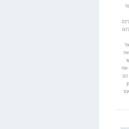
סֵר
לֵיכֶם
ֲלֵהֶם
 אֶל
ֹ אֵת
ׂר
אִתִּי
ִי הֵם
ֹן
ֹּאמֶר