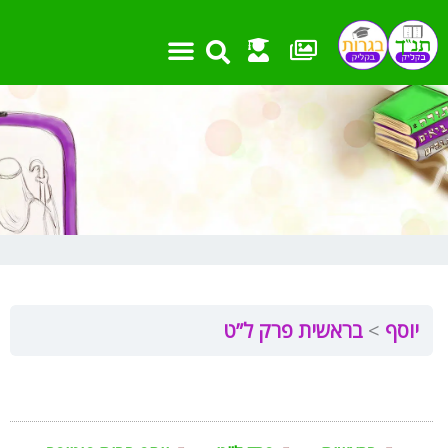
ילוג
תוכן
יוסף
בראשית פרק ל”ט