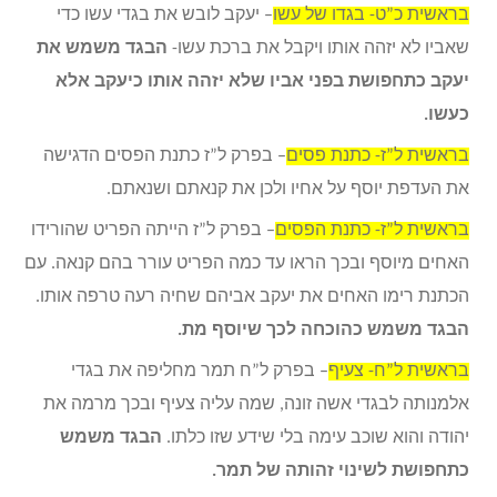
בראשית כ”ט- בגדו של עשו
– יעקב לובש את בגדי עשו כדי
שאביו לא יזהה אותו ויקבל את ברכת עשו-
הבגד משמש את
יעקב כתחפושת בפני אביו שלא יזהה אותו כיעקב אלא
כעשו.
בראשית ל”ז- כתנת פסים
– בפרק ל”ז כתנת הפסים הדגישה
את העדפת יוסף על אחיו ולכן את קנאתם ושנאתם.
בראשית ל”ז- כתנת הפסים
– בפרק ל”ז הייתה הפריט שהורידו
האחים מיוסף ובכך הראו עד כמה הפריט עורר בהם קנאה. עם
הכתנת רימו האחים את יעקב אביהם שחיה רעה טרפה אותו.
הבגד משמש כהוכחה לכך שיוסף מת.
בראשית ל”ח- צעיף
– בפרק ל”ח תמר מחליפה את בגדי
אלמנותה לבגדי אשה זונה, שמה עליה צעיף ובכך מרמה את
יהודה והוא שוכב עימה בלי שידע שזו כלתו.
הבגד משמש
כתחפושת לשינוי זהותה של תמר.