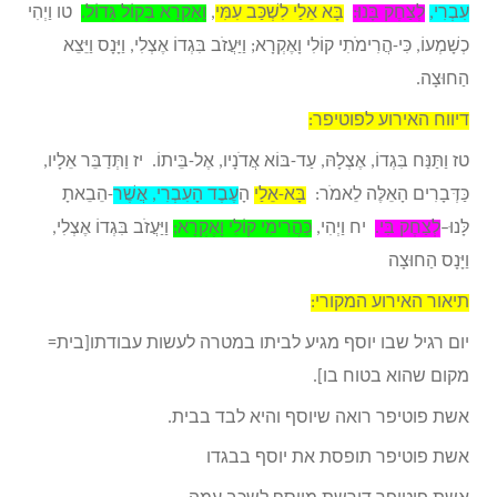
עִבְרִי,
לְצַחֶק בָּנוּ:
בָּא אֵלַי לִשְׁכַּב עִמִּי
,
וָאֶקְרָא בְּקוֹל גָּדוֹל.
טו וַיְהִי
כְשָׁמְעוֹ, כִּי-הֲרִימֹתִי קוֹלִי וָאֶקְרָא; וַיַּעֲזֹב בִּגְדוֹ אֶצְלִי, וַיָּנָס וַיֵּצֵא
הַחוּצָה.
דיווח האירוע לפוטיפר:
טז וַתַּנַּח בִּגְדוֹ, אֶצְלָהּ, עַד-בּוֹא אֲדֹנָיו, אֶל-בֵּיתוֹ. יז וַתְּדַבֵּר אֵלָיו,
כַּדְּבָרִים הָאֵלֶּה לֵאמֹר:
בָּא-אֵלַי
ה
ָעֶבֶד הָעִבְרִי, אֲשֶׁר
-הֵבֵאתָ
לָּנוּ–
לְצַחֶק בִּי.
יח וַיְהִי,
כַּהֲרִימִי קוֹלִי וָאֶקְרָא;
וַיַּעֲזֹב בִּגְדוֹ אֶצְלִי,
וַיָּנָס הַחוּצָה
תיאור האירוע המקורי:
יום רגיל שבו יוסף מגיע לביתו במטרה לעשות עבודתו[בית=
מקום שהוא בטוח בו].
אשת פוטיפר רואה שיוסף והיא לבד בבית.
אשת פוטיפר תופסת את יוסף בבגדו