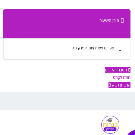
תוכן השיעור
ספר בראשית (יוסף) פרק ל”ט
המבחן הקודם
חזרה לקורס
המבחן הבא