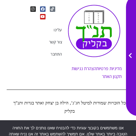
I
Y
F
T
n
o
a
i
s
u
c
k
t
e
t
t
a
b
u
o
g
o
b
k
r
o
e
עלינו
a
k
m
צור קשר
התחבר
מדיניות פרטיות
הצהרת נגישות
תקנון האתר
כל הזכויות שמורות למיטל חג’ג’, הילה בן יצחק ואתר בגרות ותנ”ך
בקליק
אנו משתמשים בקובצי עוגיות כדי להבטיח שאנו נותנים לך את החוויה
Web&MOR
2022
©
נבנה ע”י
הטובה ביותר באתר שלנו. אם תמשיך להשתמש באתר זה אנו נניח שאתה