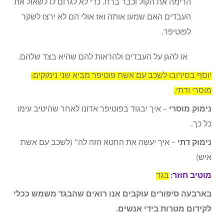
הרימה את הקול וכבר ברח. כדי לא לגרום לו לשאול את
העבדים האם שמעו אותה ואז אולי הם לא ירצו לשקר
לפוטיפר.
או להגן על העבדים ולהראות להם שהיא בצד שלהם.
יוסף בסירובו לשכב עם אשת פוטיפר מביא שני נימוקים:
מוסרי ודתי.
נימוק מוסרי
– איך יבגוד בפוטיפר אדונו לאחר שהיטיב עימו
כל כך.
נימוק דתי
– איך יעשה את החטא הזה לה” (לשכב עם אשת
איש)
מוטיב חוזר:
בגד
בארבעה סיפורים עוקבים אנו רואים שהבגד משמש ככלי
לקידום מטרות בידי אנשים.