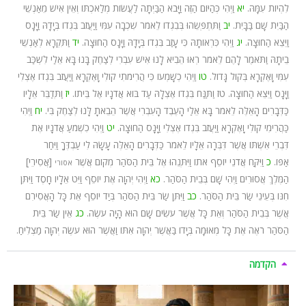
לִהְיוֹת עִמָּהּ.
יא
וַיְהִי כְּהַיּוֹם הַזֶּה וַיָּבֹא הַבַּיְתָה לַעֲשׂוֹת מְלַאכְתּוֹ וְאֵין אִישׁ מֵאַנְשֵׁי
הַבַּיִת שָׁם בַּבָּיִת.
יב
וַתִּתְפְּשֵׂהוּ בְּבִגְדוֹ לֵאמֹר שִׁכְבָה עִמִּי וַיַּעֲזֹב בִּגְדוֹ בְּיָדָהּ וַיָּנָס
וַיֵּצֵא הַחוּצָה.
יג
וַיְהִי כִּרְאוֹתָהּ כִּי עָזַב בִּגְדוֹ בְּיָדָהּ וַיָּנָס הַחוּצָה.
יד
וַתִּקְרָא לְאַנְשֵׁי
בֵיתָהּ וַתֹּאמֶר לָהֶם לֵאמֹר רְאוּ הֵבִיא לָנוּ אִישׁ עִבְרִי לְצַחֶק בָּנוּ בָּא אֵלַי לִשְׁכַּב
עִמִּי וָאֶקְרָא בְּקוֹל גָּדוֹל.
טו
וַיְהִי כְשָׁמְעוֹ כִּי הֲרִימֹתִי קוֹלִי וָאֶקְרָא וַיַּעֲזֹב בִּגְדוֹ אֶצְלִי
וַיָּנָס וַיֵּצֵא הַחוּצָה.
טז
וַתַּנַּח בִּגְדוֹ אֶצְלָהּ עַד בּוֹא אֲדֹנָיו אֶל בֵּיתוֹ.
יז
וַתְּדַבֵּר אֵלָיו
כַּדְּבָרִים הָאֵלֶּה לֵאמֹר בָּא אֵלַי הָעֶבֶד הָעִבְרִי אֲשֶׁר הֵבֵאתָ לָּנוּ לְצַחֶק בִּי.
יח
וַיְהִי
כַּהֲרִימִי קוֹלִי וָאֶקְרָא וַיַּעֲזֹב בִּגְדוֹ אֶצְלִי וַיָּנָס הַחוּצָה.
יט
וַיְהִי כִשְׁמֹעַ אֲדֹנָיו אֶת
דִּבְרֵי אִשְׁתּוֹ אֲשֶׁר דִּבְּרָה אֵלָיו לֵאמֹר כַּדְּבָרִים הָאֵלֶּה עָשָׂהּ לִי עַבְדֶּךָ וַיִּחַר
אַפּוֹ.
כ
וַיִּקַּח אֲדֹנֵי יוֹסֵף אֹתוֹ וַיִּתְּנֵהוּ אֶל בֵּית הַסֹּהַר מְקוֹם אֲשֶׁר
[אֲסִירֵי]
אסורי
הַמֶּלֶךְ אֲסוּרִים וַיְהִי שָׁם בְּבֵית הַסֹּהַר.
כא
וַיְהִי יְהוָה אֶת יוֹסֵף וַיֵּט אֵלָיו חָסֶד וַיִּתֵּן
חִנּוֹ בְּעֵינֵי שַׂר בֵּית הַסֹּהַר.
כב
וַיִּתֵּן שַׂר בֵּית הַסֹּהַר בְּיַד יוֹסֵף אֵת כָּל הָאֲסִירִם
אֲשֶׁר בְּבֵית הַסֹּהַר וְאֵת כָּל אֲשֶׁר עֹשִׂים שָׁם הוּא הָיָה עֹשֶׂה.
כג
אֵין שַׂר בֵּית
הַסֹּהַר רֹאֶה אֶת כָּל מְאוּמָה בְּיָדוֹ בַּאֲשֶׁר יְהוָה אִתּוֹ וַאֲשֶׁר הוּא עֹשֶׂה יְהוָה מַצְלִיחַ.
הקדמה