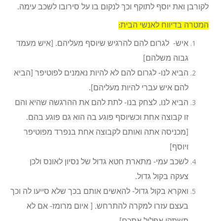
לקורבן ואת יוסף לתוקף וכך לנקום בו על סירובו לשכב עימה.
המטרה בדיווח לאנשי הבית:
איש- לגרום להם להרגיש שיוסף מעליהם. [איש מעמד
גבוה משלהם]
הביא לנו- לגרום להם לא להיות נאמנים לפוטיפר [הביא
להם איש עברי להיות מעליהם].
הביא לנו, לצחק בנו- לתת להם את ההרגשה שהיא והם
זו קבוצה אחת וכשיוסף פוגע בה הוא גם פוגע בהם.
[מכניסה אתה ואותם לקבוצה אחת בנפרד מפוטיפר
ויוסף]
לשכב עמי- מתארת חטא גדול של נסיון לאונס ולכן
צעקה בקול גדול.
ואקרא בקול גדול- להאשים אותם בכך שלא סייעו לה וכך
בעצם עזרו למקרה להתרחש. [ איום מרומז- אם לא