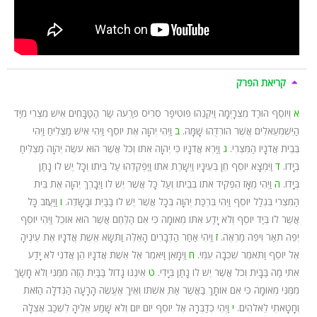
קריאת הפרק
א
וְיוֹסֵף הוּרַד מִצְרָיְמָה וַיִּקְנֵהוּ פּוֹטִיפַר סְרִיס פַּרְעֹה שַׂר הַטַּבָּחִים אִישׁ מִצְרִי מִיַּד
הַיִּשְׁמְעֵאלִים אֲשֶׁר הוֹרִדֻהוּ שָׁמָּה.
ב
וַיְהִי יְהוָה אֶת יוֹסֵף וַיְהִי אִישׁ מַצְלִיחַ וַיְהִי
בְּבֵית אֲדֹנָיו הַמִּצְרִי.
ג
וַיַּרְא אֲדֹנָיו כִּי יְהוָה אִתּוֹ וְכֹל אֲשֶׁר הוּא עֹשֶׂה יְהוָה מַצְלִיחַ
בְּיָדוֹ.
ד
וַיִּמְצָא יוֹסֵף חֵן בְּעֵינָיו וַיְשָׁרֶת אֹתוֹ וַיַּפְקִדֵהוּ עַל בֵּיתוֹ וְכָל יֶשׁ לוֹ נָתַן
בְּיָדוֹ.
ה
וַיְהִי מֵאָז הִפְקִיד אֹתוֹ בְּבֵיתוֹ וְעַל כָּל אֲשֶׁר יֶשׁ לוֹ וַיְבָרֶךְ יְהוָה אֶת בֵּית
הַמִּצְרִי בִּגְלַל יוֹסֵף וַיְהִי בִּרְכַּת יְהוָה בְּכָל אֲשֶׁר יֶשׁ לוֹ בַּבַּיִת וּבַשָּׂדֶה.
ו
וַיַּעֲזֹב כָּל
אֲשֶׁר לוֹ בְּיַד יוֹסֵף וְלֹא יָדַע אִתּוֹ מְאוּמָה כִּי אִם הַלֶּחֶם אֲשֶׁר הוּא אוֹכֵל וַיְהִי יוֹסֵף
יְפֵה תֹאַר וִיפֵה מַרְאֶה.
ז
וַיְהִי אַחַר הַדְּבָרִים הָאֵלֶּה וַתִּשָּׂא אֵשֶׁת אֲדֹנָיו אֶת עֵינֶיהָ
אֶל יוֹסֵף וַתֹּאמֶר שִׁכְבָה עִמִּי.
ח
וַיְמָאֵן וַיֹּאמֶר אֶל אֵשֶׁת אֲדֹנָיו הֵן אֲדֹנִי לֹא יָדַע
אִתִּי מַה בַּבָּיִת וְכֹל אֲשֶׁר יֶשׁ לוֹ נָתַן בְּיָדִי.
ט
אֵינֶנּוּ גָדוֹל בַּבַּיִת הַזֶּה מִמֶּנִּי וְלֹא חָשַׂךְ
מִמֶּנִּי מְאוּמָה כִּי אִם אוֹתָךְ בַּאֲשֶׁר אַתְּ אִשְׁתּוֹ וְאֵיךְ אֶעֱשֶׂה הָרָעָה הַגְּדֹלָה הַזֹּאת
וְחָטָאתִי לֵאלֹהִים.
י
וַיְהִי כְּדַבְּרָהּ אֶל יוֹסֵף יוֹם יוֹם וְלֹא שָׁמַע אֵלֶיהָ לִשְׁכַּב אֶצְלָהּ