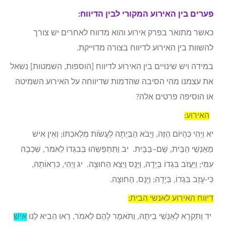
פערים בין האירוע המקורי לבין הדיווח:
כאשר מתואר בפרק אירוע והוא מדווח לאחרים יש צורך
להשוות בין האירוע לדיווח בצורה מדוייקת.
במידה ויש שינויים בין האירוע לדיווח [הוספות, השמטות] נשאל
את עצמנו מהי הסיבה שהדמות שדיווחה על האירוע השמיטה
או הוסיפה פרטים אלה?
האירוע:
יא וַיְהִי כְּהַיּוֹם הַזֶּה, וַיָּבֹא הַבַּיְתָה לַעֲשׂוֹת מְלַאכְתּוֹ; וְאֵין אִישׁ
מֵאַנְשֵׁי הַבַּיִת, שָׁם–בַּבָּיִת. יב וַתִּתְפְּשֵׂהוּ בְּבִגְדוֹ לֵאמֹר, שִׁכְבָה
עִמִּי; וַיַּעֲזֹב בִּגְדוֹ בְּיָדָהּ, וַיָּנָס וַיֵּצֵא הַחוּצָה. יג וַיְהִי, כִּרְאוֹתָהּ,
כִּי-עָזַב בִּגְדוֹ, בְּיָדָהּ; וַיָּנָס, הַחוּצָה.
דיווח האירוע לאנשי הבית:
יד וַתִּקְרָא לְאַנְשֵׁי בֵיתָהּ, וַתֹּאמֶר לָהֶם לֵאמֹר, רְאוּ הֵבִיא לָנוּ
אִישׁ