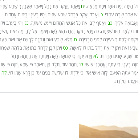
ָחֵל הָיְתָה יְפַת תֹּאַר וִיפַת מַרְאֶה.
יח
וַיֶּאֱהַב יַעֲקֹב אֶת רָחֵל וַיֹּאמֶר אֶעֱבָדְךָ שֶׁבַע שָׁנִים
אִישׁ אַחֵר שְׁבָה עִמָּדִי.
כ
וַיַּעֲבֹד יַעֲקֹב בְּרָחֵל שֶׁבַע שָׁנִים וַיִּהְיוּ בְעֵינָיו כְּיָמִים אֲחָדִים
 וְאָבוֹאָה אֵלֶיהָ.
כב
וַיֶּאֱסֹף לָבָן אֶת כָּל אַנְשֵׁי הַמָּקוֹם וַיַּעַשׂ מִשְׁתֶּה.
כג
וַיְהִי בָעֶרֶב וַיִּ
ְחָתוֹ לְלֵאָה בִתּוֹ שִׁפְחָה.
כה
וַיְהִי בַבֹּקֶר וְהִנֵּה הִוא לֵאָה וַיֹּאמֶר אֶל לָבָן מַה זֹּאת עָשִׂיתָ 
ְקוֹמֵנוּ לָתֵת הַצְּעִירָה לִפְנֵי הַבְּכִירָה.
כז
מַלֵּא שְׁבֻעַ זֹאת וְנִתְּנָה לְךָ גַּם אֶת זֹאת בַּעֲב
א שְׁבֻעַ זֹאת וַיִּתֶּן לוֹ אֶת רָחֵל בִּתּוֹ לוֹ לְאִשָּׁה.
כט
וַיִּתֵּן לָבָן לְרָחֵל בִּתּוֹ אֶת בִּלְהָה שִׁפְחָת
ֹ עוֹד שֶׁבַע שָׁנִים אֲחֵרוֹת.
לא
וַיַּרְא יְהוָה כִּי שְׂנוּאָה לֵאָה וַיִּפְתַּח אֶת רַחְמָהּ וְרָחֵל
וָה בְּעָנְיִי כִּי עַתָּה יֶאֱהָבַנִי אִישִׁי.
לג
וַתַּהַר עוֹד וַתֵּלֶד בֵּן וַתֹּאמֶר כִּי שָׁמַע יְהוָה כִּי שְׂנ
ּאמֶר עַתָּה הַפַּעַם יִלָּוֶה אִישִׁי אֵלַי כִּי יָלַדְתִּי לוֹ שְׁלֹשָׁה בָנִים עַל כֵּן קָרָא שְׁמוֹ לֵוִי.
לה
ו
תַּעֲמֹד מִלֶּדֶת.