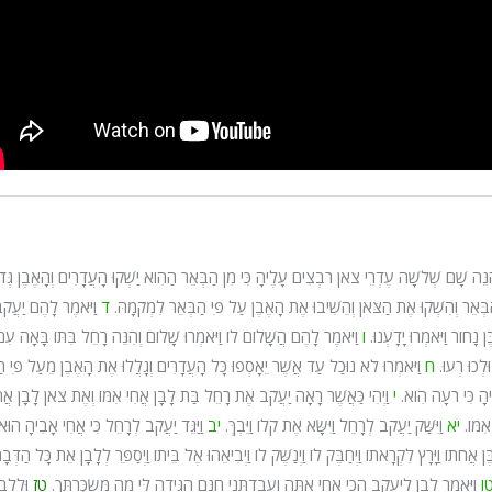
וְהִנֵּה שָׁם שְׁלֹשָׁה עֶדְרֵי צֹאן רֹבְצִים עָלֶיהָ כִּי מִן הַבְּאֵר הַהִוא יַשְׁקוּ הָעֲדָרִים וְהָאֶבֶן גְּד
ַבְּאֵר וְהִשְׁקוּ אֶת הַצֹּאן וְהֵשִׁיבוּ אֶת הָאֶבֶן עַל פִּי הַבְּאֵר לִמְקֹמָהּ.
ד
וַיֹּאמֶר לָהֶם יַעֲקֹ
נָחוֹר וַיֹּאמְרוּ יָדָעְנוּ.
ו
וַיֹּאמֶר לָהֶם הֲשָׁלוֹם לוֹ וַיֹּאמְרוּ שָׁלוֹם וְהִנֵּה רָחֵל בִּתּוֹ בָּאָה עִ
ְכוּ רְעוּ.
ח
וַיֹּאמְרוּ לֹא נוּכַל עַד אֲשֶׁר יֵאָסְפוּ כָּל הָעֲדָרִים וְגָלֲלוּ אֶת הָאֶבֶן מֵעַל פִּי ה
יהָ כִּי רֹעָה הִוא.
י
וַיְהִי כַּאֲשֶׁר רָאָה יַעֲקֹב אֶת רָחֵל בַּת לָבָן אֲחִי אִמּוֹ וְאֶת צֹאן לָבָן אֲח
אִמּוֹ.
יא
וַיִּשַּׁק יַעֲקֹב לְרָחֵל וַיִּשָּׂא אֶת קֹלוֹ וַיֵּבְךְּ.
יב
וַיַּגֵּד יַעֲקֹב לְרָחֵל כִּי אֲחִי אָבִיהָ הוּא 
אֲחֹתוֹ וַיָּרָץ לִקְרָאתוֹ וַיְחַבֶּק לוֹ וַיְנַשֶּׁק לוֹ וַיְבִיאֵהוּ אֶל בֵּיתוֹ וַיְסַפֵּר לְלָבָן אֵת כָּל הַדְּבָ
ו
וַיֹּאמֶר לָבָן לְיַעֲקֹב הֲכִי אָחִי אַתָּה וַעֲבַדְתַּנִי חִנָּם הַגִּידָה לִּי מַה מַּשְׂכֻּרְתֶּךָ.
טז
וּלְלָבָ