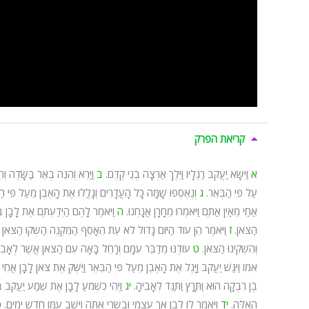
קריאת הפרק
א
וַיִּשָּׂא יַעֲקֹב רַגְלָיו וַיֵּלֶךְ אַרְצָה בְנֵי קֶדֶם.
ב
וַיַּרְא וְהִנֵּה בְאֵר בַּשָּׂדֶה 
עַל פִּי הַבְּאֵר.
ג
וְנֶאֶסְפוּ שָׁמָּה כָל הָעֲדָרִים וְגָלֲלוּ אֶת הָאֶבֶן מֵעַל פִּי ה
אַחַי מֵאַיִן אַתֶּם וַיֹּאמְרוּ מֵחָרָן אֲנָחְנוּ.
ה
וַיֹּאמֶר לָהֶם הַיְדַעְתֶּם אֶת לָבָן בֶּן 
הַצֹּאן.
ז
וַיֹּאמֶר הֵן עוֹד הַיּוֹם גָּדוֹל לֹא עֵת הֵאָסֵף הַמִּקְנֶה הַשְׁקוּ הַצֹּאן וּל
וְהִשְׁקִינוּ הַצֹּאן.
ט
עוֹדֶנּוּ מְדַבֵּר עִמָּם וְרָחֵל בָּאָה עִם הַצֹּאן אֲשֶׁר לְאָבִ
אִמּוֹ וַיִּגַּשׁ יַעֲקֹב וַיָּגֶל אֶת הָאֶבֶן מֵעַל פִּי הַבְּאֵר וַיַּשְׁקְ אֶת צֹאן לָבָן אֲחִי 
בֶן רִבְקָה הוּא וַתָּרָץ וַתַּגֵּד לְאָבִיהָ.
יג
וַיְהִי כִשְׁמֹעַ לָבָן אֶת שֵׁמַע יַעֲקֹב בֶּן 
הָאֵלֶּה.
יד
וַיֹּאמֶר לוֹ לָבָן אַךְ עַצְמִי וּבְשָׂרִי אָתָּה וַיֵּשֶׁב עִמּוֹ חֹדֶשׁ יָמִים.
ט