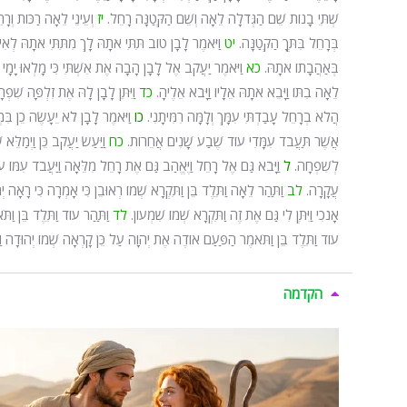
שְׁתֵּי בָנוֹת שֵׁם הַגְּדֹלָה לֵאָה וְשֵׁם הַקְּטַנָּה רָחֵל.
יז
וְעֵינֵי לֵאָה רַכּוֹת וְר
בְּרָחֵל בִּתְּךָ הַקְּטַנָּה.
יט
וַיֹּאמֶר לָבָן טוֹב תִּתִּי אֹתָהּ לָךְ מִתִּתִּי אֹתָהּ לְ
בְּאַהֲבָתוֹ אֹתָהּ.
כא
וַיֹּאמֶר יַעֲקֹב אֶל לָבָן הָבָה אֶת אִשְׁתִּי כִּי מָלְאוּ יָמָי
לֵאָה בִתּוֹ וַיָּבֵא אֹתָהּ אֵלָיו וַיָּבֹא אֵלֶיהָ.
כד
וַיִּתֵּן לָבָן לָהּ אֶת זִלְפָּה שִׁפ
הֲלֹא בְרָחֵל עָבַדְתִּי עִמָּךְ וְלָמָּה רִמִּיתָנִי.
כו
וַיֹּאמֶר לָבָן לֹא יֵעָשֶׂה כֵן בִּמ
אֲשֶׁר תַּעֲבֹד עִמָּדִי עוֹד שֶׁבַע שָׁנִים אֲחֵרוֹת.
כח
וַיַּעַשׂ יַעֲקֹב כֵּן וַיְמַלֵּ
לְשִׁפְחָה.
ל
וַיָּבֹא גַּם אֶל רָחֵל וַיֶּאֱהַב גַּם אֶת רָחֵל מִלֵּאָה וַיַּעֲבֹד עִמּו
עֲקָרָה.
לב
וַתַּהַר לֵאָה וַתֵּלֶד בֵּן וַתִּקְרָא שְׁמוֹ רְאוּבֵן כִּי אָמְרָה כִּי רָאָה יְה
אָנֹכִי וַיִּתֶּן לִי גַּם אֶת זֶה וַתִּקְרָא שְׁמוֹ שִׁמְעוֹן.
לד
וַתַּהַר עוֹד וַתֵּלֶד בֵּן וַתֹ
עוֹד וַתֵּלֶד בֵּן וַתֹּאמֶר הַפַּעַם אוֹדֶה אֶת יְהוָה עַל כֵּן קָרְאָה שְׁמוֹ יְהוּדָה וַ
הקדמה