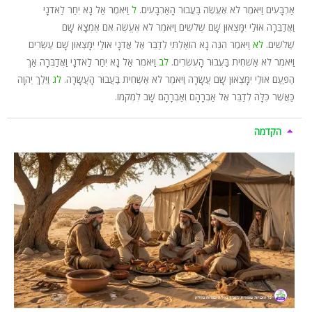
אַרְבָּעִים וַיֹּאמֶר לֹא אֶעֱשֶׂה בַּעֲבוּר הָאַרְבָּעִים.
ל
וַיֹּאמֶר אַל נָא יִחַר לַאדֹנָי
וַאֲדַבֵּרָה אוּלַי יִמָּצְאוּן שָׁם שְׁלֹשִׁים וַיֹּאמֶר לֹא אֶעֱשֶׂה אִם אֶמְצָא שָׁם
שְׁלֹשִׁים.
לא
וַיֹּאמֶר הִנֵּה נָא הוֹאַלְתִּי לְדַבֵּר אֶל אֲדֹנָי אוּלַי יִמָּצְאוּן שָׁם עֶשְׂרִים
וַיֹּאמֶר לֹא אַשְׁחִית בַּעֲבוּר הָעֶשְׂרִים.
לב
וַיֹּאמֶר אַל נָא יִחַר לַאדֹנָי וַאֲדַבְּרָה אַךְ
הַפַּעַם אוּלַי יִמָּצְאוּן שָׁם עֲשָׂרָה וַיֹּאמֶר לֹא אַשְׁחִית בַּעֲבוּר הָעֲשָׂרָה.
לג
וַיֵּלֶךְ יְהוָה
כַּאֲשֶׁר כִּלָּה לְדַבֵּר אֶל אַבְרָהָם וְאַבְרָהָם שָׁב לִמְקֹמוֹ.
הקדמה