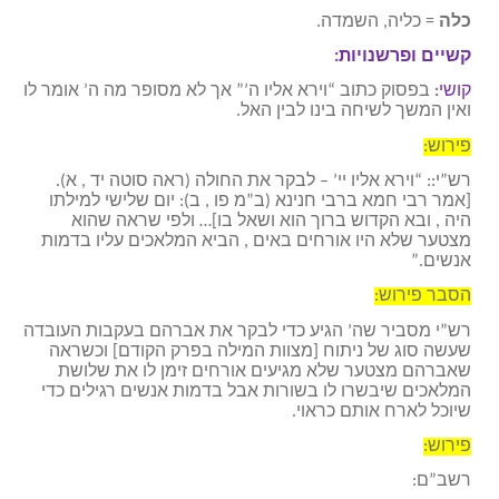
כלה
= כליה, השמדה.
קשיים ופרשנויות:
קושי:
בפסוק כתוב “וירא אליו ה’” אך לא מסופר מה ה’ אומר לו
ואין המשך לשיחה בינו לבין האל.
פירוש:
רש”י:: “וירא אליו יי’ – לבקר את החולה (ראה סוטה יד , א).
[אמר רבי חמא ברבי חנינא (ב”מ פו , ב): יום שלישי למילתו
היה , ובא הקדוש ברוך הוא ושאל בו]… ולפי שראה שהוא
מצטער שלא היו אורחים באים , הביא המלאכים עליו בדמות
אנשים.”
הסבר פירוש:
רש”י מסביר שה’ הגיע כדי לבקר את אברהם בעקבות העובדה
שעשה סוג של ניתוח [מצוות המילה בפרק הקודם] וכשראה
שאברהם מצטער שלא מגיעים אורחים זימן לו את שלושת
המלאכים שיבשרו לו בשורות אבל בדמות אנשים רגילים כדי
שיוכל לארח אותם כראוי.
פירוש:
רשב”ם: