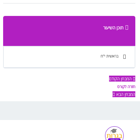
תוכן השיעור
בראשית י”ח
המבחן הקודם
חזרה לקורס
המבחן הבא