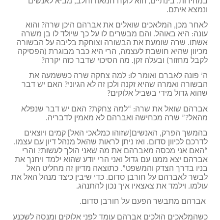
במהירות. בינתיים, הוא לוקח חמאה וחלב, מביא לאנשים
ונמצא איתם.
לאחר מכן, המלאכים שואלים את אברהם היכן שרה? והוא
עונה: היא באוהל. והם מבשרים לו על כך שיולד לו בן משרה
אשתו. שרה שומעת את הבשורה וצוחקת בליבה על הבשורה
מכיוון שהיא חושבת לעצמה, הרי היא כבר מבוגרת (הפסיקה
לקבל מחזור) ובעלה זקן. מה הסיכוי שדבר כזה יקרה?
ה’ פונה לאברם ואומר לו: למה צחקה שרה כששמעה את
הבשורה ואמרה שהיא זקנה ולכן זה לא הגיוני? האם יש דבר
שהוא גדול מידי בשביל אלוקים?
אברהם שואל את שרה: “למה צחקת? האם יש דבר שנפלא
מהאל?” שרה מכחישה ואברהם לא מאמין לדבריה.
בהמשך הפרק, האנשים[שזוהו כמלאכי האל] קמים ויוצאים
לדרכם לכיוון סדום. ואז ניתן לראות שהאל מנהל דיון עם עצמו.
“האם אני מכסה מאברהם את מה שאני הולך לעשות? והרי
אברהם יצא ממנו עם גדול ואני הרי יודע שהוא ילמד ויחנך את
בניו בדרך הצדק והמשפט”. כתוצאה מדיון זה מחליט האל
לבשר לאברהם על חורבן סדום. כדי שיבין כיצד מנהל האל את
עולמו. וילמד את צאצאיו איך נכון להתנהג.
אברהם מתבשר הפעם על חורבן סדום.
כשהמלאכים הולכים אברהם עומד לפני אלוקים ומנסה לשכנע