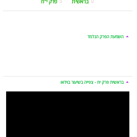
בראשית
פרק י"ח
השמעת הפרק הנלמד
בראשית פרק יח - צפייה בשיעור בוידאו