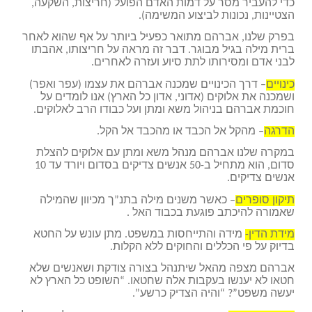
כדי להעביר מסר על דמות האדם הפועל (חריצות, השקעה,
הצטיינות, נכונות לביצוע המשימה).
בפרק שלנו, אברהם מתואר כפעיל ביותר על אף שהוא לאחר
ברית מילה בגיל מבוגר. דבר זה מראה על חריצותו, אהבתו
לבני אדם ומסירותו לתת סיוע ועזרה לאחרים.
כינויים
– דרך הכינויים שמכנה אברהם את עצמו (עפר ואפר)
ושמכנה את אלוקים (אדוני, אדון כל הארץ) אנו לומדים על
חוכמת אברהם בניהול משא ומתן ועל כבודו הרב לאלוקים.
הדרגה
– מהקל אל הכבד או מהכבד אל הקל.
במקרה שלנו אברהם מנהל משא ומתן עם אלוקים להצלת
סדום, הוא מתחיל ב-50 אנשים צדיקים בסדום ויורד עד 10
אנשים צדיקים.
תיקון סופרים
– כאשר משנים מילה בתנ”ך מכיוון שהמילה
שאמורה להיכתב פוגעת בכבוד האל .
מידת הדין-
מידה והתייחסות במשפט. מתן עונש על החטא
בדיוק על פי הכללים והחוקים ללא הקלות.
אברהם מצפה מהאל שיתנהל בצורה צודקת ושאנשים שלא
חטאו לא יענשו בעקבות אלה שחטאו. “השופט כל הארץ לא
יעשה משפט”? “והיה הצדיק כרשע”.