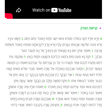
קריאת הפרק
א
וַיֵּרָא אֵלָיו יְהוָה בְּאֵלֹנֵי מַמְרֵא וְהוּא יֹשֵׁב פֶּתַח הָאֹהֶל כְּחֹם הַיּוֹם.
ב
וַיִּשָּׂא עֵינָיו
וַיַּרְא וְהִנֵּה שְׁלֹשָׁה אֲנָשִׁים נִצָּבִים עָלָיו וַיַּרְא וַיָּרָץ לִקְרָאתָם מִפֶּתַח הָאֹהֶל וַיִּשְׁתַּחוּ
אָרְצָה.
ג
וַיֹּאמַר אֲדֹנָי אִם נָא מָצָאתִי חֵן בְּעֵינֶיךָ אַל נָא תַעֲבֹר מֵעַל
עַבְדֶּךָ.
ד
יֻקַּח נָא מְעַט מַיִם וְרַחֲצוּ רַגְלֵיכֶם וְהִשָּׁעֲנוּ תַּחַת הָעֵץ.
ה
וְאֶקְחָה פַת
לֶחֶם וְסַעֲדוּ לִבְּכֶם אַחַר תַּעֲבֹרוּ כִּי עַל כֵּן עֲבַרְתֶּם עַל עַבְדְּכֶם וַיֹּאמְרוּ כֵּן תַּעֲשֶׂה
כַּאֲשֶׁר דִּבַּרְתָּ.
ו
וַיְמַהֵר אַבְרָהָם הָאֹהֱלָה אֶל שָׂרָה וַיֹּאמֶר מַהֲרִי שְׁלֹשׁ סְאִים קֶמַח
סֹלֶת לוּשִׁי וַעֲשִׂי עֻגוֹת.
ז
וְאֶל הַבָּקָר רָץ אַבְרָהָם וַיִּקַּח בֶּן בָּקָר רַךְ וָטוֹב וַיִּתֵּן אֶל
הַנַּעַר וַיְמַהֵר לַעֲשׂוֹת אֹתוֹ.
ח
וַיִּקַּח חֶמְאָה וְחָלָב וּבֶן הַבָּקָר אֲשֶׁר עָשָׂה וַיִּתֵּן
לִפְנֵיהֶם וְהוּא עֹמֵד עֲלֵיהֶם תַּחַת הָעֵץ וַיֹּאכֵלוּ.
ט
וַיֹּאמְרוּ אֵלָיו אַיֵּה שָׂרָה אִשְׁתֶּךָ
וַיֹּאמֶר הִנֵּה בָאֹהֶל.
י
וַיֹּאמֶר שׁוֹב אָשׁוּב אֵלֶיךָ כָּעֵת חַיָּה וְהִנֵּה בֵן לְשָׂרָה אִשְׁתֶּךָ
וְשָׂרָה שֹׁמַעַת פֶּתַח הָאֹהֶל וְהוּא אַחֲרָיו.
יא
וְאַבְרָהָם וְשָׂרָה זְקֵנִים בָּאִים בַּיָּמִים
חָדַל לִהְיוֹת לְשָׂרָה אֹרַח כַּנָּשִׁים.
יב
וַתִּצְחַק שָׂרָה בְּקִרְבָּהּ לֵאמֹר אַחֲרֵי בְלֹתִי