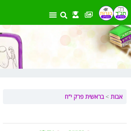
ילוג
תוכן
אבות
בראשית פרק י”ח