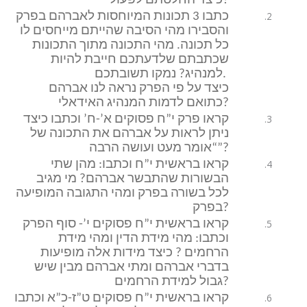
כיצד החלטתם לפעול?
כתבו 3 תכונות המיוחסות לאברהם בפרק
והסבירו מהי הסיבה שהייתם מייחסים לו
כל תכונה. מהי התכונה מתוך התכונות
שכתבתם שלדעתכם חייבת להיות
למנהיג? נמקו תשובתכם.
כיצד על פי הפרק נראה לנו אברהם
כתואם לדמות המנהיג האידאלי?
קראו פרק י”ח פסוקים א’-ח’ וכתבו כיצד
ניתן לראות על אברהם את התכונה של
“אומר מעט ועושה הרבה”?
קראו בראשית י”ח וכתבו: מהן שתי
הבשורות שהתבשר אברהם? מי מגיב
לכל בשורה בפרק ומהי התגובה המופיעה
בפרק?
קראו בראשית י”ח פסוקים י’- סוף הפרק
וכתבו: מהי מידת הדין ומהי מידת
הרחמים ? כיצד מידות אלה מופיעות
בדברי אברהם ומתי אברהם מבין שיש
גבול למידת הרחמים?
קראו בראשית י”ח פסוקים ט”ז-כ”א וכתבו