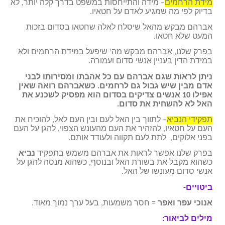
מידת הרחמים
– מידה והתייחסות במשפט בדרך קלה יותר, לא
בדיוק לפי מה שמגיע לאדם על חטאיו.
אברהם מבקש מהאל שיסלח לאלה שחטאו בסדום בזכות
המעט שלא חטאו.
בפרק שלנו, אברהם מבקש מה’ שיפעל במידת הרחמים ולא
במידת הדין בעניין אנשי סדום ועמורה.
ניתן לראות שגם אברהם עם כל אהבתו ומסירותו לבני
אדם מבין שיש גבול גם לרחמים. כשאברהם רואה שאין
אפילו 10 אנשים צדיקים בסדום הוא מפסיק לשכנע את
האל לא להשחית את סדום.
תפקידי הנביא
– לתווך בין האל לעם ובין העם לאל, להוכיח את
העם על חטאיו, להזהיר את העם מהעונש הצפוי, להגן על העם
בפני אלוקים, לתת לעם תקווה ולעודד אותם.
בפרק שלנו אפשר לראות את אברהם משמש בתפקיד
נביא
כשהוא מקבל את בשורת האל ובנוסף, כשהוא מנסה להגן על
אנשי סדום מעונשו של האל.
ביטויים-
אנוכי עפר ואפר
= חסר משמעות, בעל ערך נמוך מאוד.
מילים לביאור: