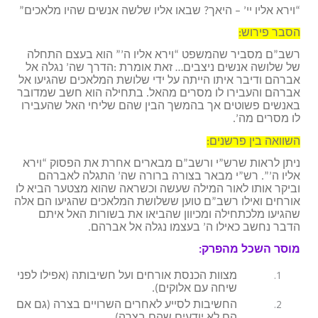
“וירא אליו יי’ – היאך? שבאו אליו שלשה אנשים שהיו מלאכים”
הסבר פירוש:
רשב”ם מסביר שהמשפט “וירא אליו ה’” הוא בעצם התחלה
של שלושה אנשים ניצבים… זאת אומרת :הדרך שה’ נגלה אל
אברהם ודיבר איתו הייתה על ידי שלושת המלאכים שהגיעו אל
אברהם והעבירו לו מסרים מהאל. בתחילה הוא חשב שמדובר
באנשים פשוטים אך בהמשך הבין שהם שליחי האל שהעבירו
לו מסרים מה’.
השוואה בין פרשנים:
ניתן לראות שרש”י ורשב”ם מבארים אחרת את הפסוק “וירא
אליו ה’”. רש”י מבאר בצורה ברורה שה’ התגלה לאברהם
וביקר אותו לאור המילה שעשה וכשראה שהוא מצטער הביא לו
אורחים ואילו רשב”ם טוען ששלושת המלאכים שהגיעו הם אלה
שהגיעו מלכתחילה ומכיוון שהביאו את בשורות האל איתם
הדבר נחשב כאילו ה’ בעצמו נגלה אל אברהם.
מוסר השכל מהפרק:
מצוות הכנסת אורחים ועל חשיבותה (אפילו לפני
שיחה עם אלוקים).
החשיבות לסייע לאחרים השרויים בצרה (גם אם
הם לא יודעים שהם בצרה).