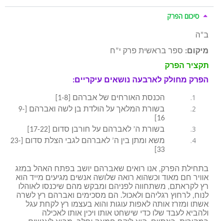
סיכום הפרק
ב”ה
מיקום:
ספר בראשית פרק י”ח
תקציר הפרק
הפרק מחולק לארבעה נושאים עיקריים:
הכנסת האורחים של אברהם [1-8]
בשורת המלאך על הולדת בן לשה ואברהם [9-
16]
בשורת ה’ לאברהם על חורבן סדום [17-22]
משא ומתן בין ה’ לאברהם לגבי הצלת סדום [23-
33]
בתחילת הפרק, אנו רואים שאברהם יושב בפתח האהל במזג
אוויר חם מאוד וכשהוא רואה שלושה אנשים מגיעים מייד הוא
רץ לקראתם, משתחווה לפניהם ומבקש מהם שיכנסו לאוהלו
לנוח, לרחוץ רגליהם ולאכול. הם מסכימים ואברהם רץ לשרה
אשתו ומזרז אותה לאפות עוגות והוא בעצמו רץ לקחת עגל
ולהביא לעבד שלו כדי שישחט אותו ויכין אותו לאכילה