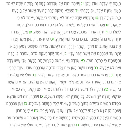
הָיְתָה לִּי עֶדְנָה וַאדֹנִי זָקֵן.
יג
וַיֹּאמֶר יְהוָה אֶל אַבְרָהָם לָמָּה זֶּה צָחֲקָה שָׂרָה לֵאמֹר
הַאַף אֻמְנָם אֵלֵד וַאֲנִי זָקַנְתִּי.
יד
הֲיִפָּלֵא מֵיְהוָה דָּבָר לַמּוֹעֵד אָשׁוּב אֵלֶיךָ כָּעֵת
חַיָּה וּלְשָׂרָה בֵן.
טו
וַתְּכַחֵשׁ שָׂרָה לֵאמֹר לֹא צָחַקְתִּי כִּי יָרֵאָה וַיֹּאמֶר לֹא כִּי
צָחָקְתְּ.
טז
וַיָּקֻמוּ מִשָּׁם הָאֲנָשִׁים וַיַּשְׁקִפוּ עַל פְּנֵי סְדֹם וְאַבְרָהָם הֹלֵךְ עִמָּם
לְשַׁלְּחָם.
יז
וַיהֹוָה אָמָר הַמְכַסֶּה אֲנִי מֵאַבְרָהָם אֲשֶׁר אֲנִי עֹשֶׂה.
יח
וְאַבְרָהָם הָיוֹ
יִהְיֶה לְגוֹי גָּדוֹל וְעָצוּם וְנִבְרְכוּ בוֹ כֹּל גּוֹיֵי הָאָרֶץ.
יט
כִּי יְדַעְתִּיו לְמַעַן אֲשֶׁר יְצַוֶּה
אֶת בָּנָיו וְאֶת בֵּיתוֹ אַחֲרָיו וְשָׁמְרוּ דֶּרֶךְ יְהוָה לַעֲשׂוֹת צְדָקָה
וּמִשְׁפָּט
לְמַעַן הָבִיא
יְהוָה עַל אַבְרָהָם אֵת אֲשֶׁר דִּבֶּר עָלָיו.
כ
וַיֹּאמֶר יְהוָה זַעֲקַת סְדֹם וַעֲמֹרָה כִּי רָבָּה
וְחַטָּאתָם כִּי כָבְדָה מְאֹד.
כא
אֵרֲדָה נָּא וְאֶרְאֶה הַכְּצַעֲקָתָהּ הַבָּאָה אֵלַי עָשׂוּ כָּלָה
וְאִם לֹא אֵדָעָה.
כב
וַיִּפְנוּ מִשָּׁם הָאֲנָשִׁים וַיֵּלְכוּ סְדֹמָה וְאַבְרָהָם עוֹדֶנּוּ עֹמֵד לִפְנֵי
יְהוָה.
כג
וַיִּגַּשׁ אַבְרָהָם וַיֹּאמַר הַאַף תִּסְפֶּה צַדִּיק עִם רָשָׁע.
כד
אוּלַי יֵשׁ חֲמִשִּׁים
צַדִּיקִם בְּתוֹךְ הָעִיר הַאַף תִּסְפֶּה וְלֹא תִשָּׂא לַמָּקוֹם לְמַעַן חֲמִשִּׁים הַצַּדִּיקִם אֲשֶׁר
בְּקִרְבָּהּ.
כה
חָלִלָה לְּךָ מֵעֲשֹׂת כַּדָּבָר הַזֶּה לְהָמִית צַדִּיק עִם רָשָׁע וְהָיָה כַצַּדִּיק
כָּרָשָׁע חָלִלָה לָּךְ הֲשֹׁפֵט כָּל הָאָרֶץ לֹא יַעֲשֶׂה מִשְׁפָּט.
כו
וַיֹּאמֶר יְהוָה אִם אֶמְצָא
בִסְדֹם חֲמִשִּׁים צַדִּיקִם בְּתוֹךְ הָעִיר וְנָשָׂאתִי לְכָל הַמָּקוֹם בַּעֲבוּרָם.
כז
וַיַּעַן אַבְרָהָם
וַיֹּאמַר הִנֵּה נָא הוֹאַלְתִּי לְדַבֵּר אֶל אֲדֹנָי וְאָנֹכִי עָפָר וָאֵפֶר.
כח
אוּלַי יַחְסְרוּן
חֲמִשִּׁים הַצַּדִּיקִם חֲמִשָּׁה הֲתַשְׁחִית בַּחֲמִשָּׁה אֶת כָּל הָעִיר וַיֹּאמֶר לֹא אַשְׁחִית אִם
אֶמְצָא שָׁם אַרְבָּעִים וַחֲמִשָּׁה.
כט
וַיֹּסֶף עוֹד לְדַבֵּר אֵלָיו וַיֹּאמַר אוּלַי יִמָּצְאוּן שָׁם