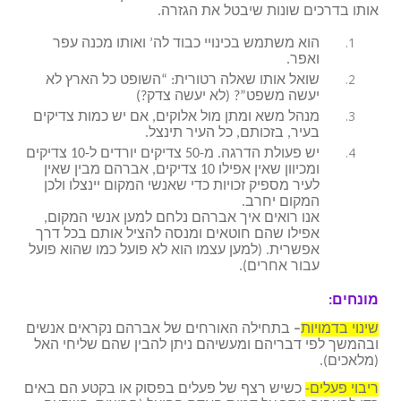
אותו בדרכים שונות שיבטל את הגזרה.
הוא משתמש בכינויי כבוד לה’ ואותו מכנה עפר
ואפר.
שואל אותו שאלה רטורית: “השופט כל הארץ לא
יעשה משפט”? (לא יעשה צדק?)
מנהל משא ומתן מול אלוקים, אם יש כמות צדיקים
בעיר, בזכותם, כל העיר תינצל.
יש פעולת הדרגה. מ-50 צדיקים יורדים ל-10 צדיקים
ומכיוון שאין אפילו 10 צדיקים, אברהם מבין שאין
לעיר מספיק זכויות כדי שאנשי המקום יינצלו ולכן
המקום יחרב.
אנו רואים איך אברהם נלחם למען אנשי המקום,
אפילו שהם חוטאים ומנסה להציל אותם בכל דרך
אפשרית. (למען עצמו הוא לא פועל כמו שהוא פועל
עבור אחרים).
מונחים:
שינוי בדמויות
–
בתחילה האורחים של אברהם נקראים אנשים
ובהמשך לפי דבריהם ומעשיהם ניתן להבין שהם שליחי האל
(מלאכים).
ריבוי פעלים-
כשיש רצף של פעלים בפסוק או בקטע הם באים