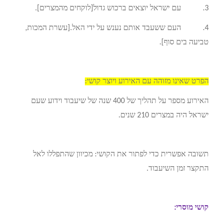
3. עם ישראל יוצאים ברכוש גדול[לוקחים מהמצרים].
4. העם ששעבד אותם נענש על ידי האל.[עשרת המכות,
טביעה בים סוף].
הפרט שאינו מזוהה עם האירוע ויוצר קושי:
האירוע מספר על תהליך של 400 שנה של שיעבוד וידוע שעם
ישראל היה במצרים 210 שנים.
תשובה אפשרית כדי לפתור את הקושי: מכיוון שהתפללו לאל
התקצר זמן השיעבוד.
קושי מוסרי: