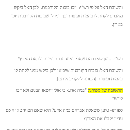
ותשובת האל על פי רש”י: יזכו בזכות הקורבנות. לכן האל ביקש
מאברם לקחת לו בהמות ועופות וכך רמז לו שבזכות הקורבנות יזכו
בארץ.
רש”י- טוען שאברהם שאל: באיזה זכות בניי יקבלו את הארץ?
ותשובת האל: בזכות הקורבנות שיביאו ולכן ביקש ממנו לקחת לו
בהמות ועופות. [הכוונה להקריב אותם].
התשובה של ספורנו:
“במה אדע- כי אולי יחטאו הבנים ולא יזכו
לירש”
ספורנו- טוען ששאלת אברהם במה אדע? היא שאם הם יחטאו האם
עדיין יקבלו את הארץ?