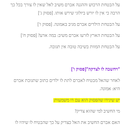
על הבטחת הרכוש וההגנה אברם משיב לאל שאין לו צורך בכל כך
הרבה כי אין לו יורש ביולוגי שירש אותו. [פסוק ג’]
על הבטחת הילדים אברם מגיב באמונה. [פסוק ו’]
על הבטחת הארץ לזרעו אברם משיב: במה אדע? [פסוק ח’]
על הבטחת המוות בשיבה טובה אין תגובה.
“ויחשבה לו לצדקה”[פסוק ו’]
לאחר שהאל מבטיח לאברם לתת לו ילדים כתוב שתגובת אברם
היא: אמונה.
יש שיגידו שהפסוק הוא עם דו משמעות:
מי החשיב למי שהוא צדיק?
האם אברם החשיב את האל כצדיק על כך שהבטיח לו שיהיו לו