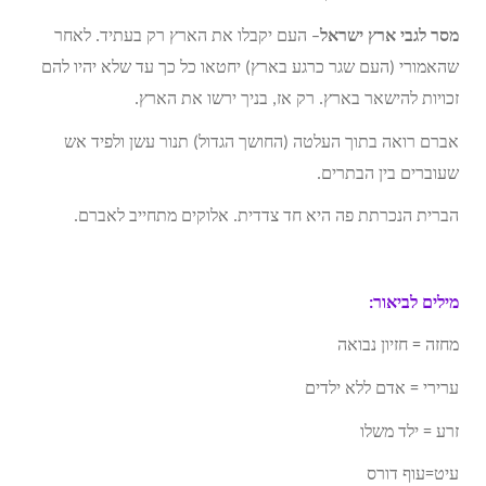
מסר לגבי ארץ ישראל
– העם יקבלו את הארץ רק בעתיד. לאחר
שהאמורי (העם שגר כרגע בארץ) יחטאו כל כך עד שלא יהיו להם
זכויות להישאר בארץ. רק אז, בניך ירשו את הארץ.
אברם רואה בתוך העלטה (החושך הגדול) תנור עשן ולפיד אש
שעוברים בין הבתרים.
הברית הנכרתת פה היא חד צדדית. אלוקים מתחייב לאברם.
מילים לביאור:
מחזה = חזיון נבואה
ערירי = אדם ללא ילדים
זרע = ילד משלו
עיט=עוף דורס