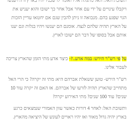
תשובת האל: האל מתגלה אליו ואומר לו שבניו יהיו בארץ זרה ויענשו
ויקבלו עינויים על ידי עם אחר אבל אחר כך ישובו והוא יעניש את
הגוי שפגע בהם. מנבואה זו ניתן להבין שגם אם יחטאו עדיין הזכות
על הארץ תהיה שלהם לנצח. אומנם הם יענשו ויהיו בגלות וגם יענו
אותם אבל בסופו של דבר הם ישובו לארץ.
על
פי רש”ר הירש: במה אדע..?-
כיצד אדע מתי הזמן שהארץ צריכה
לעבור אלינו.
רש”ר הירש- טוען ששאלת אברהם היא: מתי זה יקרה? כי הרי האל
מתחייב שהארץ תהיה לזרעו של אברהם. אז האם זה יקרה עוד 10
שנים? עוד 100 שנים? מתי האירוע יקרה?
ותשובת האל: לאחר 4 דורות כאשר עוון האמורי שנמצאים כרגע
בארץ יהיה גדול מאוד ואז יהיו ראויים לעונש של היציאה מהארץ.