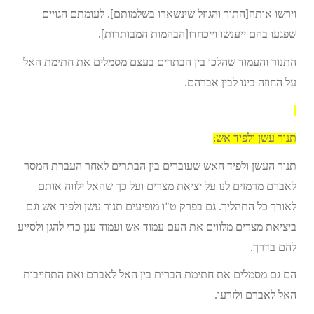
וירשו אותה[התור והגוזל שינשארו בשלמותם]. לעומתם הגויים
שפגעו בהם ייענשו וייכחדו[הבהמות המבותרות].
התנור והעמוד שהלכו בין הבתרים בעצם מסמלים את חתימת האל
על החוזה בינו לבין אברהם.
תנור עשן ולפיד אש:
תנור העשן ולפיד האש שעוברים בין הבתרים לאחר העברת המסר
לאברם מרמזים לנו על יציאת מצרים ועל כך שהאל ילווה אותם
לאורך כל התהליך. גם בפרק ט”ו מופיעים תנור עשן ולפיד אש וגם
ביציאת מצרים מלווים את העם עמוד אש ועמוד ענן כדי להגן ולסייע
להם בדרך.
הם גם מסמלים את חתימת הברית בין האל לאברם ואת התחייבות
האל לאברם ולזרעו.