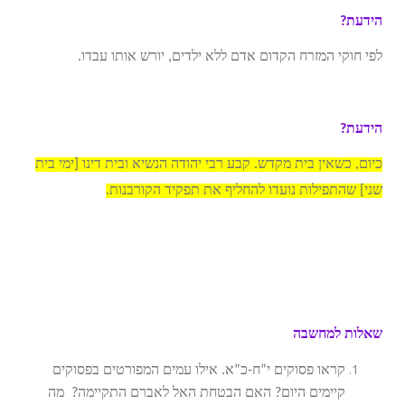
הידעת?
לפי חוקי המזרח הקדום אדם ללא ילדים, יורש אותו עבדו.
הידעת?
כיום, כשאין בית מקדש. קבע רבי יהודה הנשיא ובית דינו [ימי בית
שני] שהתפילות נועדו להחליף את תפקיד הקורבנות.
שאלות למחשבה
קראו פסוקים י”ח-כ”א. אילו עמים המפורטים בפסוקים
קיימים היום? האם הבטחת האל לאברם התקיימה? מה