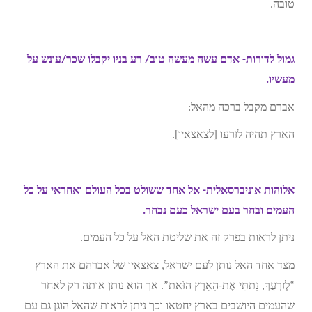
טובה.
גמול לדורות- אדם עשה מעשה טוב/ רע בניו יקבלו שכר/עונש על
מעשיו.
אברם מקבל ברכה מהאל:
הארץ תהיה לזרעו [לצאצאיו].
אלוהות אוניברסאלית- אל אחד ששולט בכל העולם ואחראי על כל
העמים ובחר בעם ישראל כעם נבחר.
ניתן לראות בפרק זה את שליטת האל על כל העמים.
מצד אחד האל נותן לעם ישראל, צאצאיו של אברהם את הארץ
“לְזַרְעֲךָ, נָתַתִּי אֶת-הָאָרֶץ הַזֹּאת”. אך הוא נותן אותה רק לאחר
שהעמים היושבים בארץ יחטאו וכך ניתן לראות שהאל הוגן גם עם