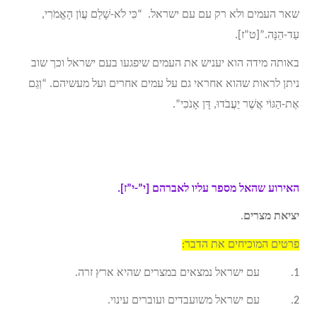
שאר העמים ולא רק עם עם ישראל. “כִּי לֹא-שָׁלֵם עֲו‍ֹן הָאֱמֹרִי,
עַד-הֵנָּה.”[ט”ז].
באותה מידה הוא יעניש את העמים שיפגעו בעם ישראל וכך שוב
ניתן לראות שהוא אחראי גם על עמים אחרים ועל מעשיהם. “וְגַם
אֶת-הַגּוֹי אֲשֶׁר יַעֲבֹדוּ, דָּן אָנֹכִי”.
האירוע שהאל מספר עליו לאברהם [י”-י”ז].
יציאת מצרים
.
פרטים המוכיחים את הדבר:
1. עם ישראל נמצאים במצרים שהיא ארץ זרה.
2. עם ישראל משועבדים ועוברים עינוי.