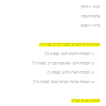
לבתר = לחלק
עלטה=חשכה
ברית = הסכם
האל מתחייב לאברם לכמה דברים בפרק זה:
הבטחת הרכוש והגנה. [פסוק א’]
הבטחת זרעו -יצא ממנו עם רב. [פסוק ד’]
הבטחת הארץ לזרעו. [פסוק ז’]
הבטחה שיקבר בשיבה טובה. [פסוק ט”ו]
תגובות אברם בפרק: