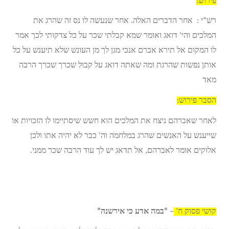
פירוש:
רש”י : אחר הדברים האלה. אחר שנעשה לו נס זה שהרג את
המלכים והי’ דואג ואומר שמא קבלתי שכר על כל צדקותי לכך אמר
לו המקום אל תירא אברם אנכי מגן לך מן העונש שלא תיענש על כל
אותן נפשות שהרגת ומה שאתה דואג על קבול שכרך שכרך הרבה
מאד
הסבר פירוש:
לאחר שאברהם ניצח את המלכים הוא חשש שיסתיימו לו הזכויות או
שייענש על האנשים שהרג במלחמה וה’ כבר לא יהיה אתו ולכן
אלוקים אומר לאברהם, אל תדאג יש לך עוד הרבה שכר ממני.
קושי פסוק ח’
–
“במה אדע כי אירשנה”