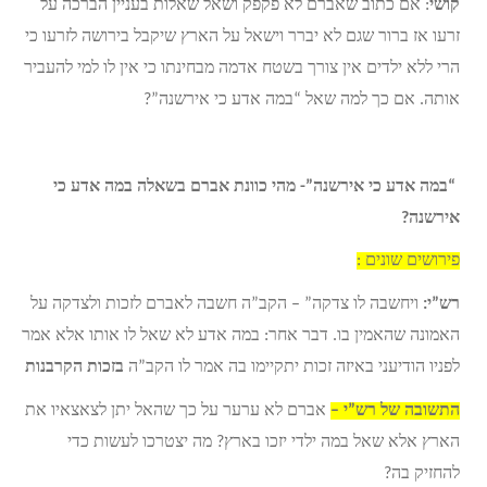
קושי
: אם כתוב שאברם לא פקפק ושאל שאלות בעניין הברכה על
זרעו אז ברור שגם לא יברר וישאל על הארץ שיקבל בירושה לזרעו כי
הרי ללא ילדים אין צורך בשטח אדמה מבחינתו כי אין לו למי להעביר
אותה. אם כך למה שאל “במה אדע כי אירשנה”?
“במה אדע כי אירשנה”- מהי כוונת אברם בשאלה במה אדע כי
אירשנה?
פירושים שונים :
רש”י:
ויחשבה לו צדקה” – הק
ב”ה חשבה לאברם לזכות ולצדקה על
האמונה שהאמין בו. דבר אחר: במה אדע לא שאל לו אותו אלא אמר
לפניו הודיעני באיזה זכות יתקיימו בה אמר לו הקב”ה
בזכות הקרבנות
התשובה של רש”י –
אברם לא ערער על כך שהאל יתן לצאצאיו את
הארץ אלא שאל במה ילדי יזכו בארץ? מה יצטרכו לעשות כדי
להחזיק בה?