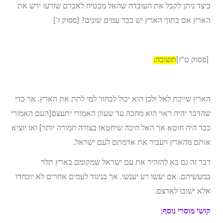
כיצד ניתן לקבל את העובדה שהאל מבטיח לאברם שזרעו ירש את
הארץ אם בתוך הארץ יש כבר עמים שונים? [פסוק ז’]
[פסוק ט”ז]
תשובה:
הארץ שייכת לאל ולכן הוא יכול לבחור למי לתת את הארץ. אך כדי
שהדבר יהיה ראוי הוא מחכה עד שעוון האמורי יתעצם[העם האמורי
כבר היה חוטא אך האל חיכה שיחטאו בצורה חמורה יותר] ואז יוציא
אותם מהארץ ויעביר את אדמתם לעם ישראל.
דבר זה גם בא להזהיר את עם ישראל שמקומם בארץ תלוי
במעשיהם. אם יעשו רע יענשו. אך בניגוד לעמים אחרים לא יוכחדו
אלא ישובו לארצם.
קושי מוסרי נוסף: