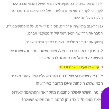
ג[1] יש הטוענים כי בפסוקים אלה נרמז שעל צאצאי אברם ללמוד
לַקח, וכי לקח זה הוא אזהרה לעתיד של צאצאי אברם. הסבר מהו
הלקח שעליהם ללמוד.
ג2] קרא גם בראשית, פרק י”ח, פסוקים י”ז–י”ט. על פי פסוקים אלה,
הסבר את הדרישה המפורשת של ה’ מצאצאי אברם.
[מתוך אתר תנ”ך ממלכתי. בגרות בתנ”ך שנת תשפ”ב]
2. בפרק זה אברהם נדרש לעשות מעשה. מהו המעשה וכיצד
מעשה זה מסמל את הנאמר לו בהמשך?
3.
קרא פסוקים י”ג-י”ז וכתוב
:
א. נראה שהאירוע שאברהם מתנבא עליו הוא יציאת מצרים.
הבא שלוש הוכחות שאכן מדובר באירוע זה
ב. מהו הקושי שעולה כתוצאה מהקריאה וההתאמה לאירוע
יציאת מצרים? כיצד ניתן להסביר את הקושי שעולה?