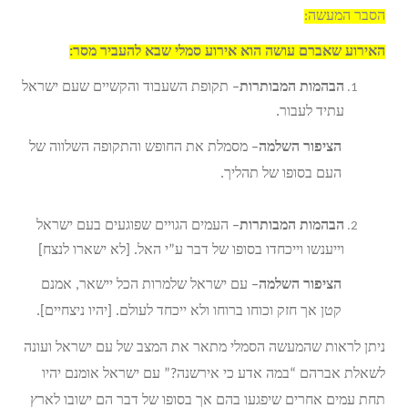
הסבר המעשה:
האירוע שאברם עושה הוא אירוע סמלי שבא להעביר מסר:
הבהמות המבותרות
– תקופת השעבוד והקשיים שעם ישראל
עתיד לעבור.
הציפור השלמה
– מסמלת את החופש והתקופה השלווה של
העם בסופו של תהליך.
הבהמות המבותרות
– העמים הגויים שפוגעים בעם ישראל
וייענשו וייכחדו בסופו של דבר ע”י האל. [לא ישארו לנצח]
הציפור השלמה
– עם ישראל שלמרות הכל יישאר, אמנם
קטן אך חזק וכוחו ברוחו ולא ייכחד לעולם. [יהיו ניצחיים].
ניתן לראות שהמעשה הסמלי מתאר את המצב של עם ישראל ועונה
לשאלת אברהם “במה אדע כי אירשנה?” עם ישראל אומנם יהיו
תחת עמים אחרים שיפגעו בהם אך בסופו של דבר הם ישובו לארץ