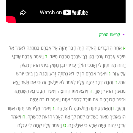
קריאת הפרק
א
אַחַר הַדְּבָרִים הָאֵלֶּה הָיָה דְבַר יְהוָה אֶל אַבְרָם בַּמַּחֲזֶה לֵאמֹר אַל
תִּירָא אַבְרָם אָנֹכִי מָגֵן לָךְ שְׂכָרְךָ הַרְבֵּה מְאֹד.
ב
וַיֹּאמֶר אַבְרָם
אֲדֹנָי
יֱהוִה מַה תִּתֶּן לִי וְאָנֹכִי הוֹלֵךְ עֲרִירִי וּבֶן מֶשֶׁק בֵּיתִי הוּא דַּמֶּשֶׂק
אֱלִיעֶזֶר.
ג
וַיֹּאמֶר אַבְרָם הֵן לִי לֹא נָתַתָּה זָרַע וְהִנֵּה בֶן בֵּיתִי יוֹרֵשׁ
אֹתִי.
ד
וְהִנֵּה דְבַר יְהוָה אֵלָיו לֵאמֹר לֹא יִירָשְׁךָ זֶה כִּי אִם אֲשֶׁר יֵצֵא
מִמֵּעֶיךָ הוּא יִירָשֶׁךָ.
ה
וַיּוֹצֵא אֹתוֹ הַחוּצָה וַיֹּאמֶר הַבֶּט נָא הַשָּׁמַיְמָה
וּסְפֹר הַכּוֹכָבִים אִם תּוּכַל לִסְפֹּר אֹתָם וַיֹּאמֶר לוֹ כֹּה יִהְיֶה
זַרְעֶךָ.
ו
וְהֶאֱמִן בַּיהוָה וַיַּחְשְׁבֶהָ לּוֹ צְדָקָה.
ז
וַיֹּאמֶר אֵלָיו אֲנִי יְהוָה אֲשֶׁר
הוֹצֵאתִיךָ מֵאוּר כַּשְׂדִּים לָתֶת לְךָ אֶת הָאָרֶץ הַזֹּאת לְרִשְׁתָּהּ.
ח
וַיֹּאמַר
אֲדֹנָי יֱהוִה בַּמָּה אֵדַע כִּי אִירָשֶׁנָּה.
ט
וַיֹּאמֶר אֵלָיו קְחָה לִי עֶגְלָה