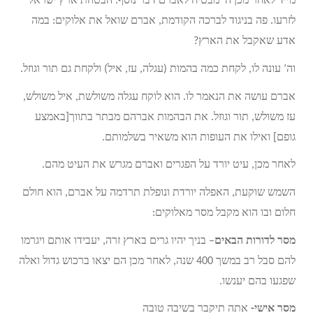
מייד לאחר מכן ה’ מבטיח לאברם דבר נוסף: הבטחת ארץ ישראל
לזרעו. פה בניגוד לברכה הקודמת, אברם שואל את אלוקים: במה
אדע שאקבל את הארץ?
וה’ עונה לו, לקחת כמה בהמות (עגלה, עז, איל) ולקחת גם תור וגוזל.
אברם עושה את הנאמר לו. הוא לוקח עגלה משולשת, איל משולש,
עז משולש, תור וגוזל. את הבהמות אברהם מבתר בתווך[באמצע
גופם] ואילו את העופות הוא משאיר בשלמותם.
לאחר מכן, עיט יורד על הפגרים ואברם מגרש את העיט מהם.
השמש שוקעת, האפלה יורדת ונופלת תרדמה על אברם, הוא חולם
חלום ובו הוא מקבל מסר מאלוקים:
מסר לדורות הבאים
– בניך יהיו גרים בארץ זרה, יעבידו אותם ויגרמו
להם סבל רב במשך 400 שנה, לאחר מכן הם יצאו ברכוש גדול ואלה
שפגעו בהם יענשו.
מסר אישי-
אתה תיקבר בשיבה טובה