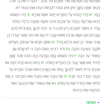
מְשֻׁלֶּשֶׁת וְעֵז מְשֻׁלֶּשֶׁת וְאַיִל מְשֻׁלָּשׁ וְתֹר וְגוֹזָל.
י
וַיִּקַּח לוֹ אֶת כָּל אֵלֶּה
וַיְבַתֵּר אֹתָם בַּתָּוֶךְ וַיִּתֵּן אִישׁ בִּתְרוֹ לִקְרַאת רֵעֵהוּ וְאֶת הַצִפֹּר לֹא
בָתָר.
יא
וַיֵּרֶד הָעַיִט עַל הַפְּגָרִים וַיַּשֵּׁב אֹתָם אַבְרָם.
יב
וַיְהִי הַשֶּׁמֶשׁ
לָבוֹא וְתַרְדֵּמָה נָפְלָה עַל אַבְרָם וְהִנֵּה אֵימָה חֲשֵׁכָה גְדֹלָה נֹפֶלֶת
עָלָיו.
יג
וַיֹּאמֶר לְאַבְרָם יָדֹעַ תֵּדַע כִּי גֵר יִהְיֶה זַרְעֲךָ בְּאֶרֶץ לֹא לָהֶם
וַעֲבָדוּם וְעִנּוּ אֹתָם אַרְבַּע מֵאוֹת שָׁנָה.
יד
וְגַם אֶת הַגּוֹי אֲשֶׁר יַעֲבֹדוּ דָּן
אָנֹכִי וְאַחֲרֵי כֵן יֵצְאוּ בִּרְכֻשׁ גָּדוֹל.
טו
וְאַתָּה תָּבוֹא אֶל אֲבֹתֶיךָ בְּשָׁלוֹם
תִּקָּבֵר בְּשֵׂיבָה טוֹבָה.
טז
וְדוֹר רְבִיעִי יָשׁוּבוּ הֵנָּה כִּי לֹא שָׁלֵם עֲו‍ֹן
הָאֱמֹרִי עַד הֵנָּה.
יז
וַיְהִי הַשֶּׁמֶשׁ בָּאָה וַעֲלָטָה הָיָה וְהִנֵּה תַנּוּר עָשָׁן
וְלַפִּיד אֵשׁ אֲשֶׁר עָבַר בֵּין הַגְּזָרִים הָאֵלֶּה.
יח
בַּיּוֹם הַהוּא כָּרַת יְהוָה אֶת
אַבְרָם בְּרִית לֵאמֹר לְזַרְעֲךָ נָתַתִּי אֶת הָאָרֶץ הַזֹּאת מִנְּהַר מִצְרַיִם עַד
הַנָּהָר הַגָּדֹל נְהַר פְּרָת.
יט
אֶת הַקֵּינִי וְאֶת הַקְּנִזִּי וְאֵת הַקַּדְמֹנִי.
כ
וְאֶת
הַחִתִּי וְאֶת הַפְּרִזִּי וְאֶת הָרְפָאִים.
כא
וְאֶת הָאֱמֹרִי וְאֶת הַכְּנַעֲנִי וְאֶת
הַגִּרְגָּשִׁי וְאֶת הַיְבוּסִי.
הקדמה