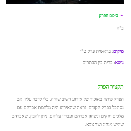
סיכום הפרק
ב”ה
מיקום
: בראשית פרק ט”ו
נושא
: ברית בין הבתרים
תקציר הפרק
הפרק פותח באזכור של אירוע חשוב שהיה, בלי לדבר עליו. אם
נסתכל בפרק הקודם, נראה שהאירוע היה מלחמת אברהם עם
מלכים חזקים וניצחון אברהם ועבדיו עליהם. ניתן להבין, שאברהם
שימש מנהיג ושר צבא.