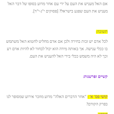
אם האל מעניש את העם על ידי עם אחר מדוע בסופו של דבר האל
מעניש את העם שפגע בישראל? [פסוקים י”ג-י”ד].
תשובה:
לכל אדם יש זכות בחירה ולכן אם אדם מחליט לחטוא האל משתמש
בו ככלי ענישה. אך באותה מידה הוא יכול לבחור לא להיות אדם רע
וכך לא היה משמש ככלי בידי האל להעניש את העם.
קשיים ופרשנות:
קושי פס’ א’ :
“אחר הדברים האלה” מדוע מוזכר אירוע שמסופר לנו
בפרק הקודם?