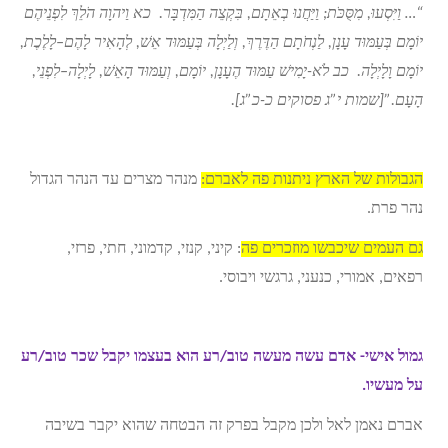
“… וַיִּסְעוּ, מִסֻּכֹּת; וַיַּחֲנוּ בְאֵתָם, בִּקְצֵה הַמִּדְבָּר. כא וַיהוָה הֹלֵךְ לִפְנֵיהֶם
יוֹמָם בְּעַמּוּד עָנָן, לַנְחֹתָם הַדֶּרֶךְ, וְלַיְלָה בְּעַמּוּד אֵשׁ, לְהָאִיר לָהֶם–לָלֶכֶת,
יוֹמָם וָלָיְלָה. כב לֹא-יָמִישׁ עַמּוּד הֶעָנָן, יוֹמָם, וְעַמּוּד הָאֵשׁ, לָיְלָה–לִפְנֵי,
הָעָם.”[שמות י”ג פסוקים כ-כ”ג].
הגבולות של הארץ ניתנות פה לאברם:
מנהר מצרים עד הנהר הגדול
נהר פרת.
גם העמים שיכבשו מוזכרים פה
: קיני, קנזי, קדמוני, חתי, פרזי,
רפאים, אמורי, כנעני, גרגשי ויבוסי.
גמול אישי- אדם עשה מעשה טוב/רע הוא בעצמו יקבל שכר טוב/רע
על מעשיו.
אברם נאמן לאל ולכן מקבל בפרק זה הבטחה שהוא יקבר בשיבה