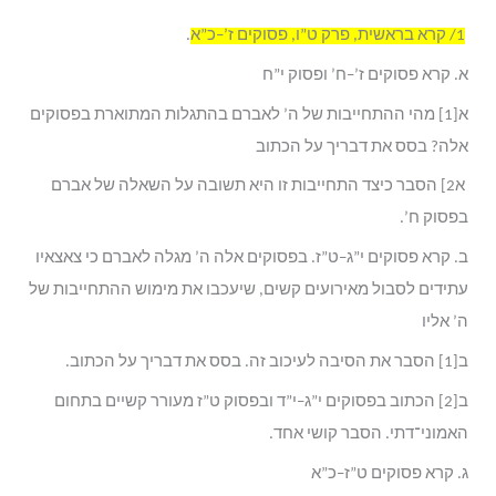
1/
קרא בראשית, פרק ט”ו, פסוקים ז’–כ”א
.
א. קרא פסוקים ז’–ח’ ופסוק י”ח
א[1] מהי ההתחייבות של ה’ לאברם בהתגלות המתוארת בפסוקים
אלה? בסס את דבריך על הכתוב
א2] הסבר כיצד התחייבות זו היא תשובה על השאלה של אברם
בפסוק ח’.
ב. קרא פסוקים י”ג–ט”ז. בפסוקים אלה ה’ מגלה לאברם כי צאצאיו
עתידים לסבול מאירועים קשים, שיעכבו את מימוש ההתחייבות של
ה’ אליו
ב[1] הסבר את הסיבה לעיכוב זה. בסס את דבריך על הכתוב.
ב[2] הכתוב בפסוקים י”ג–י”ד ובפסוק ט”ז מעורר קשיים בתחום
האמוני־דתי. הסבר קושי אחד.
ג. קרא פסוקים ט”ז–כ”א