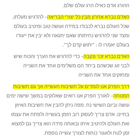
ההורג אדם כאילו הרג עולם שלם.
האדם נברא אחרון מבין כל יצורי הבריאה
– להדגיש מעלתו,
שכל העולם נברא לכבודו במידה ועושה טוב ומיטיב בעולם
ומצד שני להדגיש נחיתותו שאם יתגאה ולא יבין את ייעודו
בעולם יאמרו לו : “יתוש קדם לך”.
האדם נברא זכר ונקבה
– כדי להדגיש את הערך והכוח שיש
לבני זוג שכשהם ביחד הם משלימים אחד את השנייה
ומחזקים אחד את השנייה
דרך הפרק אנו לומדים על חשיבות העשייה אך גם חשיבות
המנוחה
– לאורך הפרק אנו רואים שאלוקים במשך שישה ימים
עושה וביום השישי נח. מפה ניתן להבין את חשיבות האיזון
בחיינו. אדם צריך לעסוק רוב הזמן בעשייה ולפתח את עצמו
ואת העולם ולהיטיב איתו ובאותה מידה הוא צריך גם למצוא
זמן לנוח ולאגור כוחות לצורך עשייה נוספת.