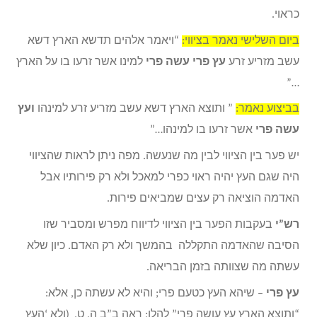
כראוי.
ביום השלישי נאמר בציווי:
“ויאמר אלהים תדשא הארץ דשא
עשב מזריע זרע
עץ פרי עשה
פרי
למינו אשר זרעו בו על הארץ
…”
בביצוע נאמר:
” ותוצא הארץ דשא עשב מזריע זרע למינהו
ועץ
עשה פרי
אשר זרעו בו למינהו…”
יש פער בין הציווי לבין מה שנעשה. מפה ניתן לראות שהציווי
היה שגם העץ יהיה ראוי כפרי למאכל ולא רק פירותיו אבל
האדמה הוציאה רק עצים שמביאים פירות.
רש”י
בעקבות הפער בין הציווי לדיווח מפרש ומסביר שזו
הסיבה שהאדמה התקללה בהמשך ולא רק האדם. כיון שלא
עשתה מה שצוותה בזמן הבריאה.
עץ פרי
– שיהא העץ כטעם פרי; והיא לא עשתה כן, אלא:
“ותוצא הארץ עץ עושה פרי” להלן; ראה ב”ב ה, ט,
(ולא ‘העץ