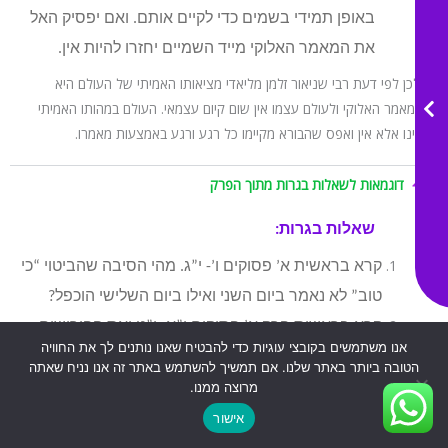
באופן תמידי בשמים כדי לקיים אותם. ואם יפסיק האל
את המאמר האלוקי מייד השמיים יחזרו להיות אין.
ולכן לפי דעת רבי שניאור זלמן מליאדי מציאותו האמיתי של העולם היא
המאמר האלוקי ולעולם עצמו אין שום קיום עצמאי. העולם במהותו האמיתי
אינו אלא אין ואפס שהבורא מקיימו כל רגע ורגע באמצעות מאמרו.
דוגמאות לשאלות בגרות מתוך הפרק
שאלות בגרות:
קרא בראשית א’ פסוקים ו’- י”ג. מהי הסיבה שהביטוי “כי
טוב” לא נאמר ביום השני ואילו ביום השלישי הוכפל?
קרא בראשית פרק א’ פסוקים י”א- י”ט ואת הפירושים
אנו משתמשים בקובצי עוגיות כדי להבטיח שאנו נותנים לך את החוויה
השונים.
הטובה ביותר באתר שלנו. אם תמשיך להשתמש באתר זה אנו נניח שאתה
מרוצה ממנו.
רש”י:
אישור
המאורות הגדולים- שווים נבראו, ונתמעטה הלבנה על