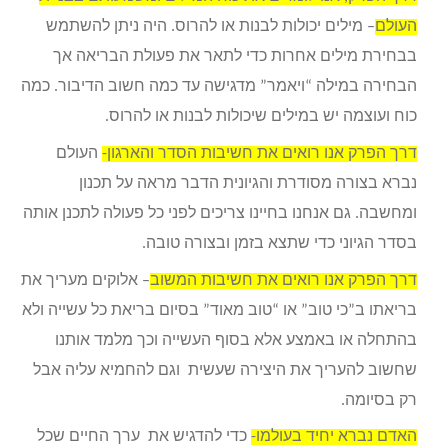
העולם
– מילים יכולות לבנות או להרוס. היה ניתן להשתמש
בבחירת מילים אחרות כדי לתאר את פעולת הבריאה אך
הבחירה במילה “ויאמר” מדגישה עד כמה חשוב הדיבור. כמה
כוח ועוצמה יש במילים שיכולות לבנות או להרוס.
דרך הפרק אנו רואים את חשיבות הסדר והארגון-
העולם
נברא בצורה מסודרת והגיונית הדבר מראה על תכנון
ומחשבה. גם אנחנו בחיינו צריכים לפני כל פעולה לתכנן אותה
בסדר הגיוני כדי שתצא בזמן ובצורה טובה.
דרך הפרק אנו רואים את חשיבות המשוב
– אלוקים מעריך את
בריאתו ב”כי טוב” או “טוב מאוד” בסיום בריאת כל עשייה ולא
בהתחלה או באמצע אלא בסוף העשייה וכך מלמד אותנו
שחשוב להעריך את היצירה שעשית וגם להחמיא עליה אבל
רק בסיומה.
האדם נברא יחיד בעולמו-
כדי להדגיש את ערך החיים שכל