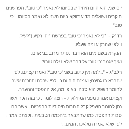
יום שני, הוא היום היחיד שבסיומו לא נאמר “כי טוב”. הפרשנים
חוקרים ושואלים מדוע דווקא ביום השני לא נאמר בסיומו “כי
טוב”
רד”ק
–
“כי לא נאמר
‘
כי טוב
‘
בפרשת
“
יהי רקיע
(“
לעיל,
ו,
לפי שהרקיע ומה שעליו,
הנקרא בשם מים הוא דבר נסתר מרוב בני אדם,
ואיך יאמר
‘
כי טוב’
על דבר שלא נגלה טובו
?
רלב”ג
– “…למה אין כתוב בשני ‘כי טוב’? ואמרו קצתם: לפי
שנברא בו גהינם; ואמנם היה זה כן, לפי שהכח וההכנה אשר
לחומר השפל הוא סבה, באופן מה, אל ההפסד וההעדר.
וקצתם אמרו: מפני המחלוקת – רוצה לומר , כי בזה הכח אשר
נתן לחומר השפל קבל הצורות היסודיות ההפכיות , אשר הם
סבות ההפסד, כמו שהתבאר ב’חכמה הטבעית’. וקצתם אמרו:
לפי שלא נגמרה מלאכת המים…”