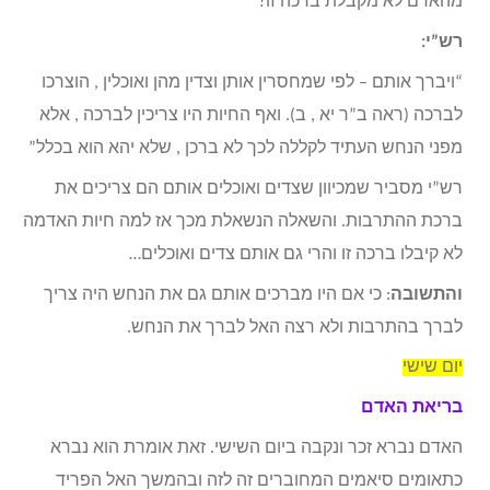
מהאדם לא מקבלת ברכה זו?
רש”י:
“ויברך אותם – לפי שמחסרין אותן וצדין מהן ואוכלין , הוצרכו
לברכה (ראה ב”ר יא , ב). ואף החיות היו צריכין לברכה , אלא
מפני הנחש העתיד לקללה לכך לא ברכן , שלא יהא הוא בכלל”
רש”י מסביר שמכיוון שצדים ואוכלים אותם הם צריכים את
ברכת ההתרבות. והשאלה הנשאלת מכך אז למה חיות האדמה
לא קיבלו ברכה זו והרי גם אותם צדים ואוכלים…
והתשובה
: כי אם היו מברכים אותם גם את הנחש היה צריך
לברך בהתרבות ולא רצה האל לברך את הנחש.
יום שישי
בריאת האדם
האדם נברא זכר ונקבה ביום השישי. זאת אומרת הוא נברא
כתאומים סיאמים המחוברים זה לזה ובהמשך האל הפריד