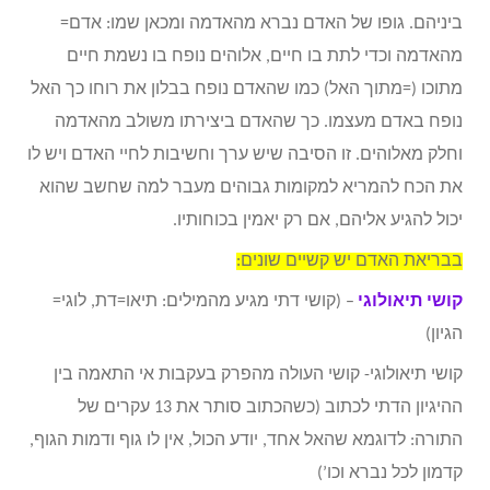
ביניהם. גופו של האדם נברא מהאדמה ומכאן שמו: אדם=
מהאדמה וכדי לתת בו חיים, אלוהים נופח בו נשמת חיים
מתוכו (=מתוך האל) כמו שהאדם נופח בבלון את רוחו כך האל
נופח באדם מעצמו. כך שהאדם ביצירתו משולב מהאדמה
וחלק מאלוהים. זו הסיבה שיש ערך וחשיבות לחיי האדם ויש לו
את הכח להמריא למקומות גבוהים מעבר למה שחשב שהוא
יכול להגיע אליהם, אם רק יאמין בכוחותיו.
בבריאת האדם יש קשיים שונים:
קושי תיאולוגי
– (קושי דתי מגיע מהמילים: תיאו=דת, לוגי=
הגיון)
קושי תיאולוגי- קושי העולה מהפרק בעקבות אי התאמה בין
ההיגיון הדתי לכתוב (כשהכתוב סותר את 13 עקרים של
התורה: לדוגמא שהאל אחד, יודע הכול, אין לו גוף ודמות הגוף,
קדמון לכל נברא וכו’)