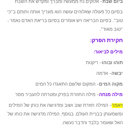
ביום שבת
– אלוקים נח ממעשיו ומברך ומקדש את השבת
בסיום כל פעולה שאלוהים עושה הוא מעריך אותה וחותם ב”כי
טוב”. בסיום הבריאה ויש אומרים בסיום בריאת האדם נאמר :
“טוב מאוד”.
חקירת הפרק:
מילים לביאור:
תוהו ובוהו
– ריקנות
יבשה
– אדמה
מקוה המים
– המקום שלשם התאגדו כל המים
מילה מנחה
– מילה החוזרת בפרק ומטרתה להעביר מסר
ויאמר
– המילה חוזרת שוב ושוב ומדגישה את כוחן של המילים
ומשמעותן בבניית העולם. בנוסף, המילה מדגישה את כוחו של
האל שאומר בלבד והדבר נעשה.