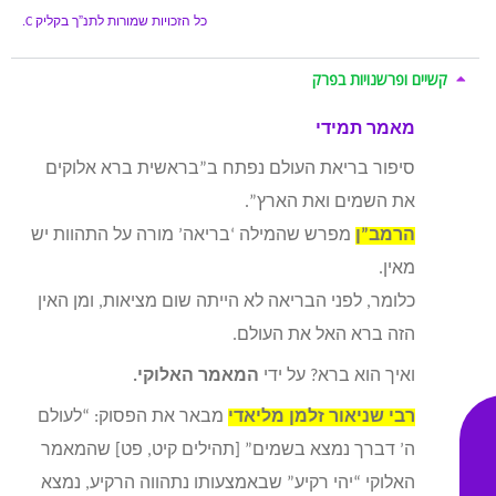
כל הזכויות שמורות לתנ”ך בקליק
C.
קשיים ופרשנויות בפרק
מאמר תמידי
סיפור בריאת העולם נפתח ב”בראשית ברא אלוקים
את השמים ואת הארץ”.
הרמב”ן
מפרש שהמילה ‘בריאה’ מורה על התהוות יש
מאין.
כלומר, לפני הבריאה לא הייתה שום מציאות, ומן האין
הזה ברא האל את העולם.
ואיך הוא ברא? על ידי
המאמר האלוקי.
רבי שניאור זלמן מליאדי
מבאר את הפסוק: “לעולם
ה’ דברך נמצא בשמים” [תהילים קיט, פט] שהמאמר
האלוקי “יהי רקיע” שבאמצעותו נתהווה הרקיע, נמצא