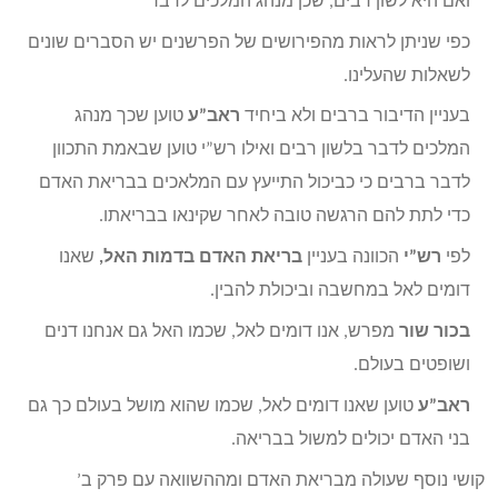
ואם היא לשון רבים, שכן מנהג המלכים לדבר
כפי שניתן לראות מהפירושים של הפרשנים יש הסברים שונים
לשאלות שהעלינו.
בעניין הדיבור ברבים ולא ביחיד
ראב”ע
טוען שכך מנהג
המלכים לדבר בלשון רבים ואילו רש”י טוען שבאמת התכוון
לדבר ברבים כי כביכול התייעץ עם המלאכים בבריאת האדם
כדי לתת להם הרגשה טובה לאחר שקינאו בבריאתו.
לפי
רש”י
הכוונה בעניין
בריאת האדם בדמות האל,
שאנו
דומים לאל במחשבה וביכולת להבין.
בכור שור
מפרש, אנו דומים לאל, שכמו האל גם אנחנו דנים
ושופטים בעולם.
ראב”ע
טוען שאנו דומים לאל, שכמו שהוא מושל בעולם כך גם
בני האדם יכולים למשול בבריאה.
קושי נוסף שעולה מבריאת האדם ומההשוואה עם פרק ב’