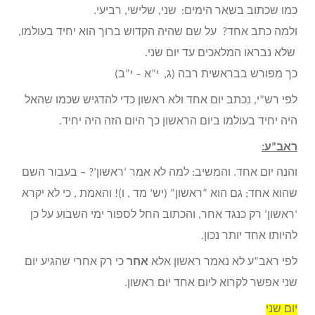
כמו שכתוב בשאר הימים:
שני, שלישי, רביעי.
ולמה כתב אחד
?
על שם שהיה הקדוש ברוך הוא יחיד בעולמו,
שלא נבראו המלאכים עד יום שני
.
כך מפורש בבראשית רבה (ג,
י”א
–
י”ב)
לפי רש”י, נכתב יום אחד ולא ראשון כדי להדגיש שכמו שהאל
היה יחיד בעולמו ביום הראשון כך היום הזה היה יחיד.
ראב”ע:
והנה יום אחד. והמשיב: למה לא אמר ‘ראשון’? – בעבור השם
שהוא אחד; גם הוא “ראשון” (יש’ מד , ו)! והאמת , כי לא יקרא
‘ראשון’ רק כנגד אחר, והכתוב החל לספור ימי השבוע על כן
להיותו אחד יותר נכון.
לפי ראב”ע לא נאמר ראשון אלא
אחר
כי רק אחרי שהגיע יום
שני אפשר לקרוא ליום אחד יום ראשון.
יום שני