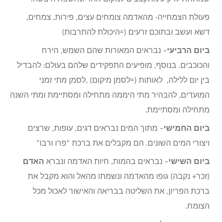
פעולת הצמחייה- מהאדמה צומחים עצים, פירות, צמחים,
דשא ועשב ובתוכם זרעים (=היכולת להתרבות)
ביום הרביעי
– נבראים המאורות שהם השמש, הירח
והכוכבים. בנוסף, מופיעים התפקידים שלהם בעולם: להבדיל
בין יום ללילה, לאותות (=לסמן מיקום) ,לסמן מתי זמני
המועדים, להבהיר מתי היממה מתחילה ומסתיימת ומתי השנה
מתחילה ומסתיימת.
ביום החמישי
– מתוך המים נבראים דגים, עופות, שרצים
ויצורי המים השונים. הם מקבלים את ברכת “פרו ורבו”
ביום השישי
– נבראים בהמות, חיות האדמה ונברא
האדם
(זכר+ נקבה) גופו מהאדמה ונשמתו מהאל והוא מקבל את
ברכת הפריון, את השליטה בבריאה והאישור לאכול מכל
הצומח.