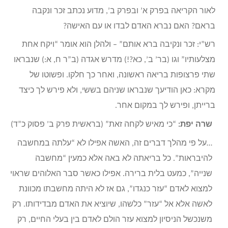
לאור הקריאה בפרק א’ ובפרק ב’, מדוע נכתב זכר ונקבה
בראם? האם נברא האדם לבדו או עם האישה?
רש”י: זכר ונקיבה ברא אותם” – ולהלן הוא אומר “ויקח אחת
מצלעותיו” וגו (בר’ ב’, כא?!) מדרש אגדה (ב”ר ח, א:) שנבראו
שתי פרצופות בריאה ראשונה, ואחר כך חלקו. ופשוטו של
מקרא: כאן הודיעך שנבראו שניהם בששי, ולא פירש לך כיצד
ברייתן, ופירש לך במקום אחר.
שרה יפת:
“כי מאיש לקחה זאת” (בראשית פרק ב’ פסוק כ”ד)
…על פי מהלך דברים זה, האשה אפילו לא “עלתה במחשבה
להיבראות”. כל בריאתה לא באה אלא כמעין “מחשבה
שנייה”, כמעט בלית ברירה. אפילו כאשר סבר האלוהים שראוי
למצוא לאדם “עזר כנגדו”, גם אז לא היתה מחשבתו מכוונת
לאשה אלא אל “עזר” כלשהו, שיוציא את האדם מבדידותו. רק
משנכשל הניסיון למצוא עזר הולם לאדם בין בעלי החיים, רק