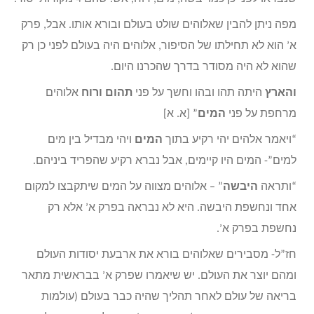
מפה ניתן להבין שאלוהים שולט בעולם ובורא אותו. אבל, פרק
א’ הוא לא תחילתו של הסיפור, אלוהים היה בעולם לפני כן רק
שהוא לא היה מסודר בדרך שהכרנו היום.
והארץ
היתה תהו ובהו וחשך על פני
תהום
ורוח
אלוהים
מרחפת על פני
המים
” [א. א]
“ויאמר אלהים יהי רקיע בתוך
המים
ויהי מבדיל בין מים
למים”- המים היו קיימים, אבל נברא רקיע שהפריד ביניהם.
“ותראה
היבשה
” – אלוהים מצווה על המים שיתקבצו למקום
אחד ונחשפת היבשה. היא לא נבראה בפרק א’ אלא רק
נחשפת בפרק א’.
חז”ל- מסבירים שאלוהים בורא את ארבעת יסודות העולם
ומהם יוצר את העולם. יש שיאמרו שפרק א’ בבראשית מתאר
בריאה של עולם לאחר תהליך שהיה כבר בעולם (עולמות