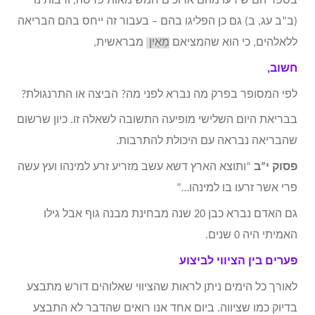
בספריהם שידעו מהם ארוכים חמש מאות פרסה, ורבותינו
(ב”ב עג, ב) גם כן הפליגו בהם – בעבור זה ייחס בהם הבריאה
ללאלהים, כי הוא שהמציאם
מֵאַיִן
מבראשית,
חשוב,
לפי המסופר בפרק מה נברא לפני מה? הביצה או התרנגולת?
בבריאת היום השלישי מופיעה התשובה לשאלה זו. כיון שרשום
שהבריאה נבראה עם היכולת להתרבות.
פסוק י”ב
“ותוצא הארץ דשא עשב מזריע זרע למינהו ועץ עשה
פרי אשר זרעו בו למינהו…”
גם האדם נברא כבן 20 שנה מבחינת מבנה גוף אבל גילו
האמיתי היה 0 שנים.
פערים בין הציווי לביצוע
לאורך כל הימים ניתן לראות שהציווי שאלוהים דורש מתבצע
בדיוק כמו שציווה. ביום אחד אנו רואים שהדבר לא התבצע