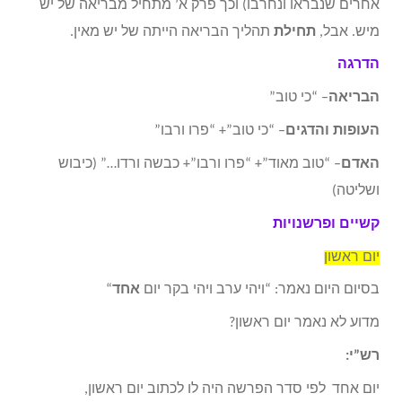
אחרים שנבראו ונחרבו) וכך פרק א’ מתחיל מבריאה של יש
מיש. אבל,
תחילת
תהליך הבריאה הייתה של יש מאין.
הדרגה
הבריאה
– “כי טוב”
העופות והדגים
– “כי טוב”+ “פרו ורבו”
האדם
– “טוב מאוד”+ “פרו ורבו”+ כבשה ורדו…” (כיבוש
ושליטה)
קשיים ופרשנויות
יום ראשון
בסיום היום נאמר: “ויהי ערב ויהי בקר יום
אחד
“
מדוע לא נאמר יום ראשון?
רש”י
:
יום אחד
לפי סדר הפרשה היה לו לכתוב יום ראשון,