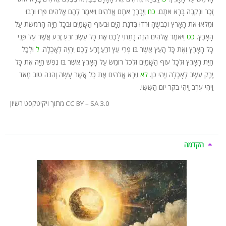
זָכָר וּנְקֵבָה בָּרָא אֹתָם.
כח
וַיְבָרֶךְ אֹתָם אֱלֹהִים וַיֹּאמֶר לָהֶם אֱלֹהִים פְּרוּ וּרְבוּ
וּמִלְאוּ אֶת הָאָרֶץ וְכִבְשֻׁהָ וּרְדוּ בִּדְגַת הַיָּם וּבְעוֹף הַשָּׁמַיִם וּבְכָל חַיָּה הָרֹמֶשֶׂת עַל
הָאָרֶץ.
כט
וַיֹּאמֶר אֱלֹהִים הִנֵּה נָתַתִּי לָכֶם אֶת כָּל עֵשֶׂב זֹרֵעַ זֶרַע אֲשֶׁר עַל פְּנֵי
כָל הָאָרֶץ וְאֶת כָּל הָעֵץ אֲשֶׁר בּוֹ פְרִי עֵץ זֹרֵעַ זָרַע לָכֶם יִהְיֶה לְאָכְלָה.
ל
וּלְכָל
חַיַּת הָאָרֶץ וּלְכָל עוֹף הַשָּׁמַיִם וּלְכֹל רוֹמֵשׂ עַל הָאָרֶץ אֲשֶׁר בּוֹ נֶפֶשׁ חַיָּה אֶת כָּל
יֶרֶק עֵשֶׂב לְאָכְלָה וַיְהִי כֵן.
לא
וַיַּרְא אֱלֹהִים אֶת כָּל אֲשֶׁר עָשָׂה וְהִנֵּה טוֹב מְאֹד
וַיְהִי עֶרֶב וַיְהִי בֹקֶר יוֹם הַשִּׁשִּׁי.
מתוך ויקיטקסט רשיון CC BY – SA 3.0
הקדמה