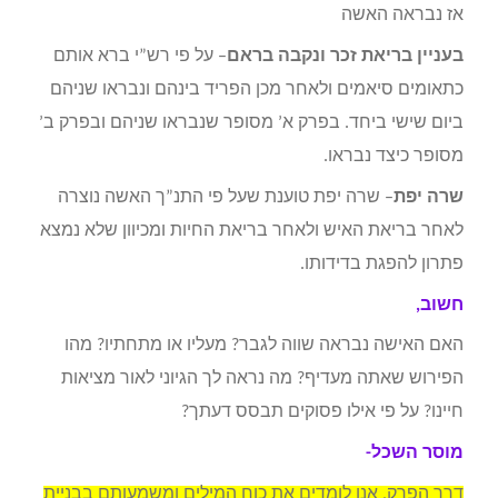
אז נבראה האשה
בעניין בריאת זכר ונקבה בראם
– על פי רש”י ברא אותם
כתאומים סיאמים ולאחר מכן הפריד בינהם ונבראו שניהם
ביום שישי ביחד. בפרק א’ מסופר שנבראו שניהם ובפרק ב’
מסופר כיצד נבראו.
שרה יפת
– שרה יפת טוענת שעל פי התנ”ך האשה נוצרה
לאחר בריאת האיש ולאחר בריאת החיות ומכיוון שלא נמצא
פתרון להפגת בדידותו.
חשוב,
האם האישה נבראה שווה לגבר? מעליו או מתחתיו? מהו
הפירוש שאתה מעדיף? מה נראה לך הגיוני לאור מציאות
חיינו? על פי אילו פסוקים תבסס דעתך?
מוסר השכל-
דרך הפרק, אנו לומדים את כוח המילים ומשמעותם בבניית