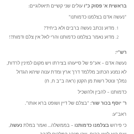
בראשית א’ פסוק כ”ו
עולים שני קשיים תיאולוגיים:
“נעשה אדם בצלמנו כדמותנו”
מדוע נכתב נעשה ברבים ולא ביחיד?
מדוע נאמר בצלמנו כדמותנו והרי לאל אין צלם ודמות?!
רש”י:
נעשה אדם – אע”פ של סייעוהו בצירתו ויש מקום למינין לרדות,
לא נמנע הכתוב מללמד דרך ארץ ומדת ענוה שיהא הגדול
נמלך ונוטל רשות מן הקטן (ראה ב”ב ח, ח)
כדמותנו – להבין ולהשכיל
ר’ יוסף בכור שור:
“בצלם של דיין ושופט ברא אותו”.
ראב”ע:
כי פירוש
בצלמנו כדמותנו
– בממשלה… ואמר במלת
נעשה
,