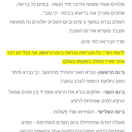
אלוהים אומר ומצווה והדבר מיד נעשה. בסיום כל בריאה,
אלוהים מעריך את בריאתו בביטוי: “כי טוב”.
העולם נברא במשך 6 ימים וביום השביעי אלוהים נח ממעשיו
ומברך ומקדש את יום השבת.
סדר הבריאה לפי ימים:
לדעת רש”י, כל הבריאה נבראה ביום הראשון, אך בכל יום דבר
אחר סודר ונתלה במקומו בעולם.
ביום הראשון-
נברא האור והופרד מהחושך, כך נברא מימד
הזמן (חלוקת היממה לערב ובוקר)
ביום השני
–
אלוקים בורא את הרקיע ומפריד בין המים שמעל
הרקיע למים שמתחת לרקיע
ביום השלישי
– הסתיימו שתי פעולות:
פעולת המים שהתחילה ביום הקודם מסתיימת – המים
שמתחת לרקיע מתקבצים למקום אחד ונחשפת היבשה.