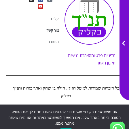
n
o
a
i
s
u
c
k
t
e
t
t
a
b
u
o
g
o
b
k
r
o
e
עלינו
a
k
m
צור קשר
התחבר
מדיניות פרטיות
הצהרת נגישות
תקנון האתר
כל הזכויות שמורות למיטל חג’ג’, הילה בן יצחק ואתר בגרות ותנ”ך
בקליק
אנו משתמשים בקובצי עוגיות כדי להבטיח שאנו נותנים לך את החוויה
Web&MOR
2022
©
נבנה ע”י
הטובה ביותר באתר שלנו. אם תמשיך להשתמש באתר זה אנו נניח שאתה
מרוצה ממנו.