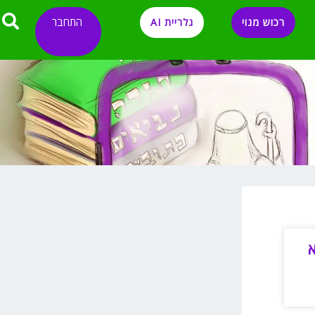
התחבר
רכוש מנוי
גלריית AI
א