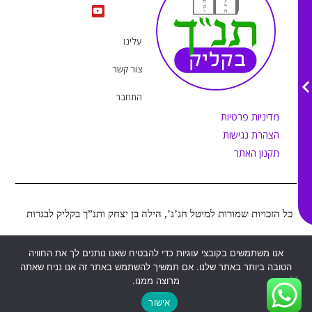
s
u
c
k
t
e
t
t
a
b
u
o
g
o
b
k
r
o
e
עלינו
a
k
m
צור קשר
התחבר
מדיניות פרטיות
הצהרת נגישות
תקנון האתר
כל הזכויות שמורות למיטל חג’ג’, הילה בן יצחק ותנ”ך בקליק לבגרות
Web&MOR
2022
אנו משתמשים בקובצי עוגיות כדי להבטיח שאנו נותנים לך את החוויה
©
נבנה ע”י
הטובה ביותר באתר שלנו. אם תמשיך להשתמש באתר זה אנו נניח שאתה
מרוצה ממנו.
אישור