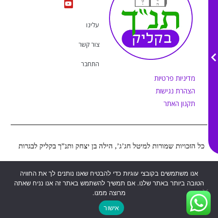
t
e
t
t
a
b
u
o
g
o
b
k
r
o
e
עלינו
a
k
m
צור קשר
התחבר
מדיניות פרטיות
הצהרת נגישות
תקנון האתר
כל הזכויות שמורות למיטל חג’ג’, הילה בן יצחק ותנ”ך בקליק לבגרות
Web&MOR
2022
אנו משתמשים בקובצי עוגיות כדי להבטיח שאנו נותנים לך את החוויה
©
נבנה ע”י
הטובה ביותר באתר שלנו. אם תמשיך להשתמש באתר זה אנו נניח שאתה
מרוצה ממנו.
אישור