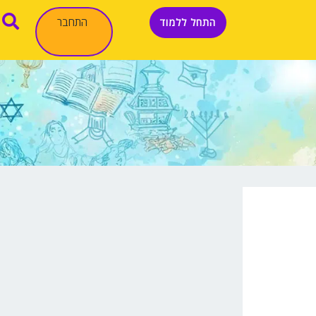
התחבר
התחל ללמוד
ן
ורים