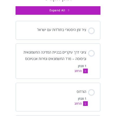
ה6
וההשלכות
החשמונאית
וביסוסה
לספירה]
–
המרד
Expand All
מרד
הגדול
החשמונאים
וגזירות
אנטיוכוס
ציר זמן היסטורי בתולדות עם ישראל
ציוני דרך עיקריים בבניית המדינה החשמונאית
וביסוסה – מרד החשמונאים וגזירות אנטיוכוס
1 מבחן
הרחב
הורדוס
1 מבחן
הרחב