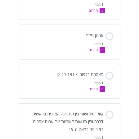
1 מבחן
הרחב
ארגון ניל”י
1 מבחן
הרחב
הצהרת בלפור [2.11.1917]
1 מבחן
הרחב
קווי דמיון ושוני בין התנועה הציונית בראשית
דרכה ובין תנועות לאומיות של עמים אחרים
באירופה במאה ה-19
1 מבחן