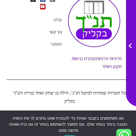
n
o
a
i
s
u
c
k
t
e
t
t
a
b
u
o
g
o
b
k
r
o
e
עלינו
a
k
m
צור קשר
התחבר
מדיניות פרטיות
הצהרת נגישות
תקנון האתר
כל הזכויות שמורות למיטל חג’ג’, הילה בן יצחק ואתר בגרות ותנ”ך
בקליק
Web&MOR
2022
אנו משתמשים בקובצי עוגיות כדי להבטיח שאנו נותנים לך את החוויה
©
נבנה ע”י
הטובה ביותר באתר שלנו. אם תמשיך להשתמש באתר זה אנו נניח שאתה
מרוצה ממנו.