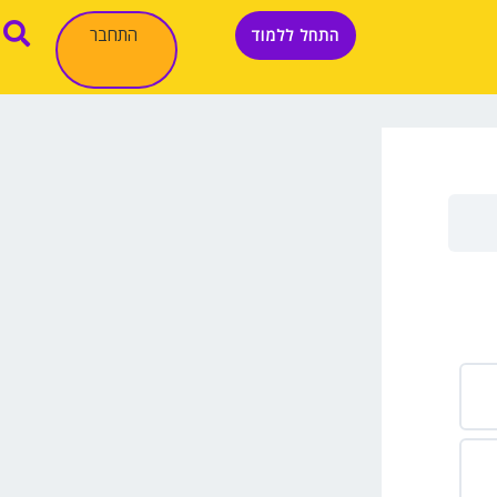
התחבר
התחל ללמוד