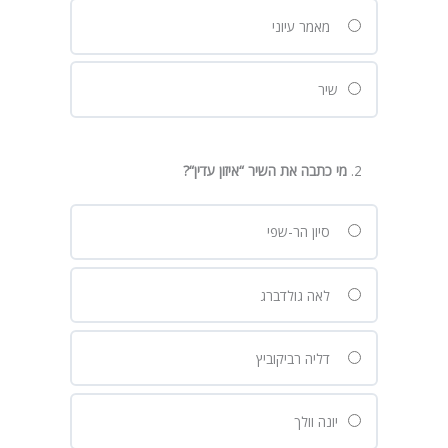
מאמר עיוני
שיר
מי כתבה את השיר “איזון עדין
“
?
סיון הר-שפי
לאה גולדברג
דליה רביקוביץ
יונה וולך