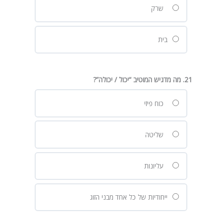
שרק
בית
21. מה מדגיש המוטיב “יכול / יכולה”?
כוח פיזי
שליטה
עליונות
ייחודיות של כל אחד מבני הזוג