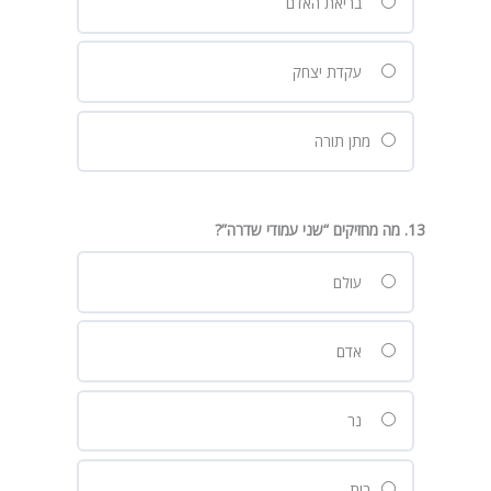
בריאת האדם
עקדת יצחק
מתן תורה
13. מה מחזיקים “שני עמודי שדרה”?
עולם
אדם
נר
בית