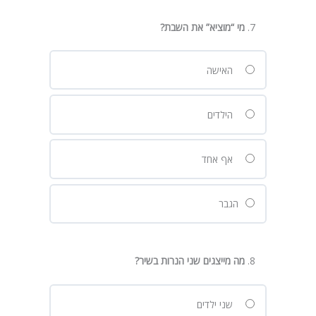
מי “מוציא” את השבת
?
האישה
הילדים
אף אחד
הגבר
מה מייצגים שני הנרות בשיר
?
שני ילדים