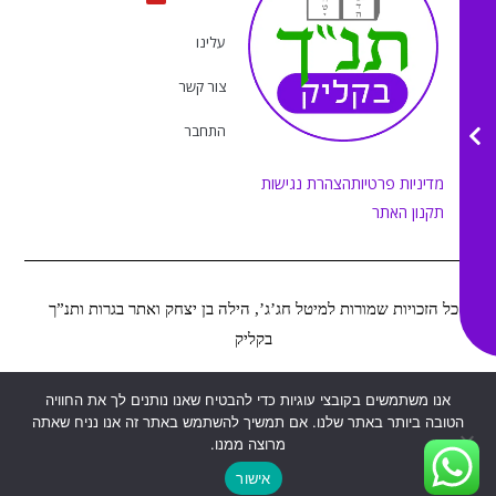
a
b
u
o
g
o
b
k
r
o
e
עלינו
a
k
m
צור קשר
התחבר
מדיניות פרטיות
הצהרת נגישות
תקנון האתר
כל הזכויות שמורות למיטל חג’ג’, הילה בן יצחק ואתר בגרות ותנ”ך
בקליק
אנו משתמשים בקובצי עוגיות כדי להבטיח שאנו נותנים לך את החוויה
Web&MOR
2022
©
נבנה ע”י
הטובה ביותר באתר שלנו. אם תמשיך להשתמש באתר זה אנו נניח שאתה
מרוצה ממנו.
אישור