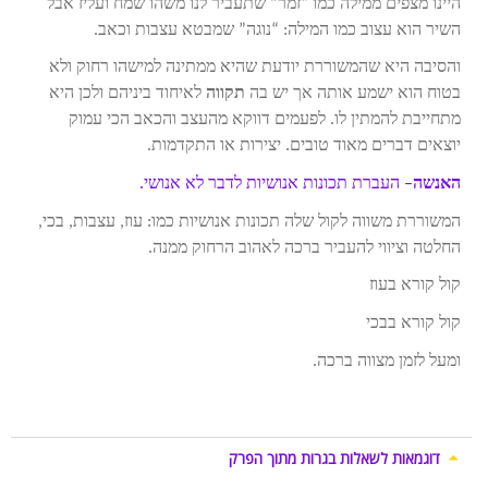
היינו מצפים ממילה כמו “זמר” שתעביר לנו משהו שמח ועליז אבל
השיר הוא עצוב כמו המילה: “נוגה” שמבטא עצבות וכאב.
והסיבה היא שהמשוררת יודעת שהיא ממתינה למישהו רחוק ולא
בטוח הוא ישמע אותה אך יש בה
תקווה
לאיחוד ביניהם ולכן היא
מתחייבת להמתין לו. לפעמים דווקא מהעצב והכאב הכי עמוק
יוצאים דברים מאוד טובים. יצירות או התקדמות.
האנשה
– העברת תכונות אנושיות לדבר לא אנושי.
המשוררת משווה לקול שלה תכונות אנושיות כמו: עוז, עצבות, בכי,
החלטה וציווי להעביר ברכה לאהוב הרחוק ממנה.
קול קורא בעוז
קול קורא בבכי
ומעל לזמן מצווה ברכה.
דוגמאות לשאלות בגרות מתוך הפרק