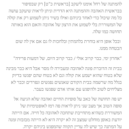
להמתנה של רחל אימנו ליעקב [בראשית כ”ט] רק שבסיפור
בבראשית האהבה וההמתנה היא הדדית וניתן לראות שיעקב עושה
כל מה שיכול כדי לאחד ביניהם ואילו בשיר ניתן לשמוע רק את קולה
של המשוררת בלי לשמוע את הרצון של אהובה והאם הוא באותה
תחושה כמו שלה.
ובכל אופן היא בוחרת בלהמתין ובלחכות לו גם אם אין לה שום
הבטחה ממנו.
“אחרון ימי, כבר קרוב אולי / כבר קרוב היום, של דמעות פרידה”
בבית זה הדוברת פונה לאהובה ומעבירה לו מסר אבל היא כבר מבינה
שלא בטוח שהוא ישמע את קולה וגם לא בטוח שהם יפגשו בדיוק
בגלל מה שרשמה בבית הקודם שאנשים נפגשים ונפרדים וכבר לא
מצליחים לשוב ולהיפגש עם אותו אדם שפגשו בעבר.
יש פה תחושה של כאב על סופיות החיים ואהבה שלא הגיעה אל
סופה הטוב אך מצב שני ניתן לראות פה רמז לאופטימיות של
המשוררת כשהיא מתחייבת שתחכה לאהובה כל חייה. אם הייתה
יודעת באופן מוחלט שמצב זה לא יקרה היא לא הייתה מבזבזת זמנה
על המתנה כך שיש לה עדיין תקווה שהמפגש ביניהם יקרה.