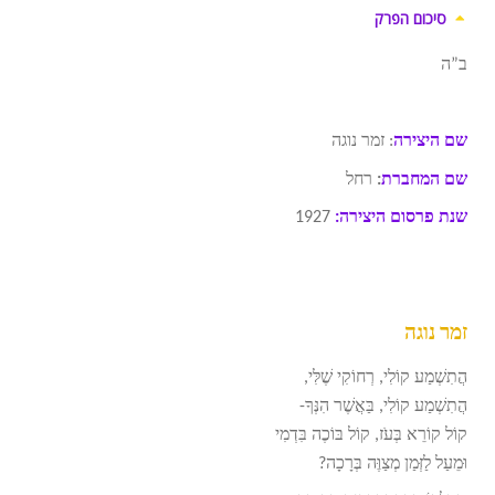
סיכום הפרק
ב”ה
שם היצירה
: זמר נוגה
שם המחברת
:
רחל
שנת פרסום היצירה:
1927
זמר נוגה
הֲתִשְׁמַע קוֹלִי, רְחוֹקִי שֶׁלִּי,
הֲתִשְׁמַע קוֹלִי, בַּאֲשֶׁר הִנְּךָ-
קוֹל קוֹרֵא בְּעֹז, קוֹל בּוֹכֶה בִּדְמִי
וּמֵעַל לַזְּמַן מְצַוֶּה בְּרָכָה?