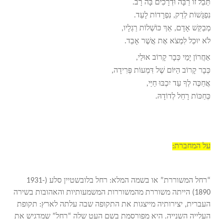
תֵּבֵל זוֹ רַבָּה וּדְרָכִים בָּה רָב
.
נִפְגָּשׁוֹת לְדַק, נִפְרָדוֹת לָעַד
.
מְבַקֵּשׁ אָדָם, אַךְ כּוֹשְׁלוֹת רַגְלָיו
,
לֹא יוּכַל לִמְצֹא אֶת אֲשֶׁר אָבַד
.
אַחֲרוֹן יָמַי כְּבָר קָרוֹב אוּלַי
,
כְּבָר קָרוֹב הַיּוֹם שֶׁל דִּמְעוֹת פְּרִידָה
,
אֲחַכֶּה לְךָ עַד יִכְבּוּ חַיַּי
,
כְּחַכּוֹת רָחֵל לְדוֹדָהּ
.
על המחברת:
“רחל המשוררת” או בשמה המלא: רחל בלובשטיין סלע (1931-
1890) הייתה משוררת מהמשוררות המשמעותיות והאהובות בשירה
העברית, יצירותיה מייצגות את התקופה שבה עלתה לארץ: תקופת
העלייה השנייה. היא מפורסמת בשם העט שלה “רחל” שמדגיש את