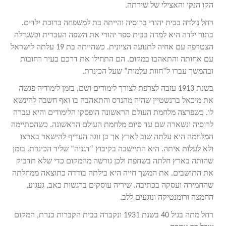
הקו הנקי והאצילי של שירתה.
רחל נולדה בבית יהודי ברוסיה והייתה בת למשפחה ברוכת ילדים.
בתור ילדה היא למדה בבית ספר יהודי את השפה העברית וכשגדלה
הצטרפה עם אחיה לתנועה הציונית. כשהייתה בת 19 עלתה לישראל
עם אחותה והתאהבו במקום. הם התחילו את דרכם בעיר רחובות
ובהמשך עברו ל”חוות עלמות” שעל הכינרת.
בשנת 1913 עזבה לצרפת לצורך לימודים ושם, בזמן לימודיה פגשה
את מיכאל ברנשטיין שהיה מהנדס והתאהבה בו ואף חשבה להינשא
לו. כשפרצה מלחמת העולם הראשונה הופסקו הלימודים והיא עברה
לרוסיה ונשארה שם עד סיום מלחמת העולם הראשונה. כשהסתיימה
המלחמה היא עלתה שוב לארץ אך בן זוגה העדיף להישאר בארצו
ולא לעלות איתה. היא התיישבה בקיבוץ “דגניה” שליד הכינרת. בזמן
שהותה בארץ חלתה בשחפת ולכן גורשה מהמקום כדי שלא תדביק
את התושבים. את המשך חייה היא בילתה בודדה כתוצאה ממחלתה
שהחמירה ועסקה בכתיבה. שיריה עוסקים ברגשות כאב, געגוע,
החמצה ורומנטיקה ונוגעים ללב.
רחל מתה בגיל 40 בשנת 1931 ונקברה בבית הקברות כנרת, המקום