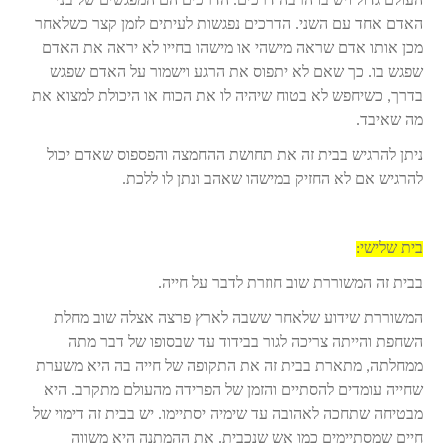
העולם גדול ויש בו הרבה דרכים. הדרכים הם המפגשים של בני
האדם אחד עם השני. הדרכים נפגשות לעיתים לזמן קצר כשלאחר
מכן אותו אדם שראה מישהי או מישהו בחייו לא יראה את האדם
שפגש בו. כך שאם לא יתפוס את הרגע וישמור על האדם שפגש
בדרך, כשיחפש לא בטוח שיהיה לו את הכוח או היכולת למצוא את
מה שאיבד.
ניתן להרגיש בבית זה את תחושת ההחמצה והפספוס שאדם יכול
להרגיש אם לא החזיק במישהו שאהב ונתן לו ללכת.
בית שלישי:
בבית זה המשוררת שוב חוזרת לדבר על חייה.
המשוררת שידוע שלאחר ששבה לארץ פרצה אצלה שוב מחלת
השחפת והייתה צריכה לגור בבידוד עד שבסופו של דבר מתה
ממחלתה, מתארת בבית זה את התקופה של חייה בה היא משערת
שחייה עומדים להסתיים והזמן של הפרידה מהעולם מתקרב. היא
מבטיחה שתחכה לאהובה עד שימיה יסתיימו. יש בבית זה דימוי של
חיים שמסתיימים כמו אש שנכבית. את ההמתנה היא משווה