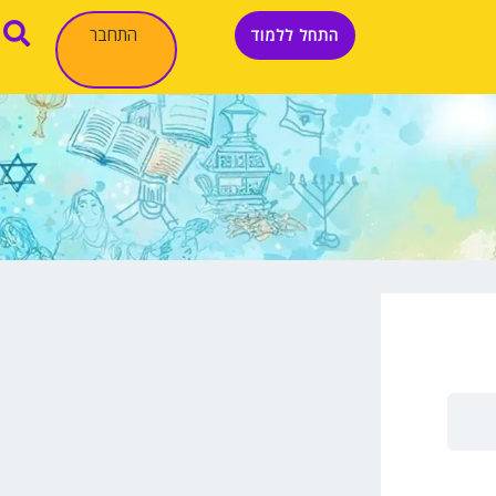
התחבר
התחל ללמוד