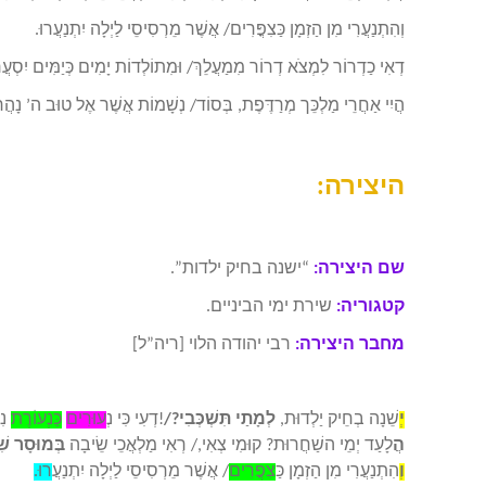
וְהִתְנַעֲרִי מִן הַזְמָן כַּצִפֳּרִים/ אֲשֶׁר מֵרְסִיסֵי לַיְלָה יִתְנַעֲרוּ.
דְאִי כַדְרוֹר לִמְצֹא דְרוֹר מִמַעֲלֵךְ/ וּמִתוֹלְדוֹת יָמִים כְּיַמִּים יִסְעֲר
הֲיִי אַחֲרֵי מַלְכֵּך מְרַדֶּפֶת, בְּסוֹד/ נְשָׁמוֹת אֲשֶׁר אֶל טוּב ה’ נָהֲרו
היצירה:
שם היצירה:
“ישנה בחיק ילדות”.
קטגוריה:
שירת ימי הביניים.
מחבר היצירה:
רבי יהודה הלוי [ריה”ל]
יְ
שֵׁנָה בְחֵיק יַלְדוּת,
לְמָתַי תִּשְׁכְּבִי
/?
!
דְעִי כִּי נ
ְעוּרִים
כַּנְעוֹרֶת
נִנ
ה
לָעַד יְמֵי השַׁחֲרוּת? קוּמִי צְאִי,/ רְאִי מַלְאֲכֵי שֵׂיבָה
בְּמוּסָר שִ
וְ
הִתְנַעֲרִי מִן הַזְמָן כ
ַּצִפֳּרִים
/ אֲשֶׁר מֵרְסִיסֵי לַיְלָה
יִתְנַעֲ
רוּ
.