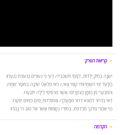
קריאת הפרק
יְשֵׁנָה בְחֵיק יַלְדוּת, לְמָתַי תִּשְׁכְּבִי?/ דְעִי כִּי נְעוּרִים כַּנְעוֹרֶת נִנְעֲרוּ!
הֲלָעַד יְמֵי השַׁחֲרוּת? קוּמִי צְאִי,/ רְאִי מַלְאֲכֵי שֵׂיבָה בְּמוּסָר שִׁחֲרוּ,
וְהִתְנַעֲרִי מִן הַזְמָן כַּצִפֳּרִים/ אֲשֶׁר מֵרְסִיסֵי לַיְלָה יִתְנַעֲרוּ.
דְאִי כַדְרוֹר לִמְצֹא דְרוֹר מִמַעֲלֵךְ/ וּמִתוֹלְדוֹת יָמִים כְּיַמִּים יִסְעֲרוּ.
הֲיִי אַחֲרֵי מַלְכֵּך מְרַדֶּפֶת, בְּסוֹד/ נְשָׁמוֹת אֲשֶׁר אֶל טוּב ה’ נָהֲרוּ!
הקדמה