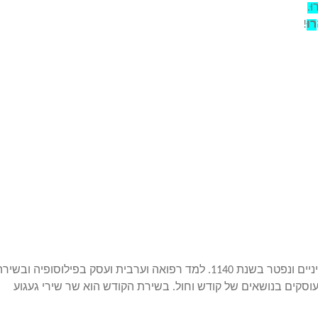
וּ
.
רוּ
!
נולד בטולדו שבספרד. היה משורר בתקופת ימי הביניים ונפטר בשנת 1140. למד רפואה וערבית ועסק בפילוסופיה ובשי
עוסקים בנושאים של קודש וחול. בשירת הקודש הוא שר שירי געגוע