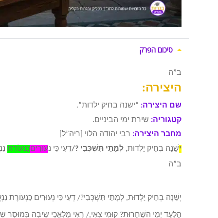
סיכום הפרק
ב”ה
היצירה:
שם היצירה:
“ישנה בחיק ילדות”.
קטגוריה:
שירת ימי הביניים.
מחבר היצירה:
רבי יהודה הלוי [ריה”ל]
יְ
שֵׁנָה בְחֵיק יַלְדוּת,
לְמָתַי תִּשְׁכְּבִי
/?
דְעִי כִּי נ
ְעוּרִים
כַּנְעוֹרֶת
נִנְ
ב”ה
יְשֵׁנָה בְחֵיק יַלְדוּת, לְמָתַי תִּשְׁכְּבִי?/ דְעִי כִּי נְעוּרִים כַּנְעוֹרֶת נִנְע
הֲלָעַד יְמֵי השַׁחֲרוּת? קוּמִי צְאִי,/ רְאִי מַלְאֲכֵי שֵׂיבָה בְּמוּסָר שִׁח