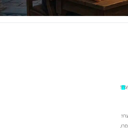
עֲ
רוּ
!
ֲרוּ!
ֲרוּ,