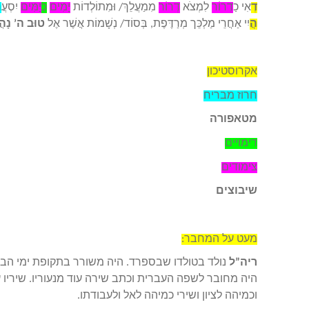
דְ
אִי כַ
דְרוֹר
לִמְצֹא
דְרוֹר
מִמַעֲלֵךְ/ וּמִתוֹלְדוֹת
יָמִים
כְּ
יַמִּים
יִסְעֲ
ר
הֲ
יִי אַחֲרֵי מַלְכֵּך מְרַדֶּפֶת, בְּסוֹד/ נְשָׁמוֹת אֲשֶׁר אֶל
טוּב ה’ נָהֲ
אקרוסטיכון
חרוז מבריח
מטאפורה
דימויים
צימודים
שיבוצים
מעט על המחבר:
ריה”ל
היה מחובר לשפה העברית וכתב שירה עוד מנעוריו. שיריו 
וכמיהה לציון ושירי כמיהה לאל ולעבודתו.