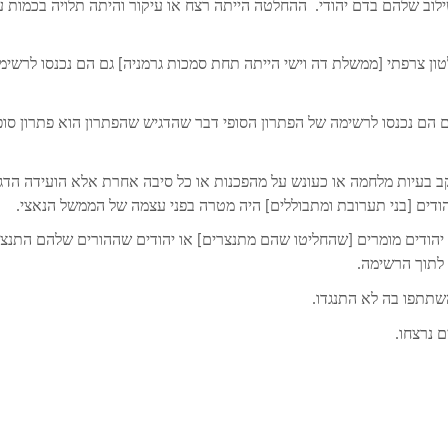
ילוב שלהם בדם יהודי. ההחלטה הייתה רצח או עיקור והיתה תלויה בכמות ע
טון צרפתי [ממשלת דה וישי הייתה תחת סמכות גרמניה] גם הם נכנסו לרשימ
200 יהודים ובכל זאת גם הם נכנסו לרשימה של הפתרון הסופי דבר שהדגיש שהפתרון הוא פתרון סופ
ב בעיות מלחמה או כעונש על מהפכנות או כל סיבה אחרת אלא הועידה הדג
הודים [בני תערובת ומתבוללים] היה מטרה בפני עצמה של הממשל הנאצי.
ם יהודים מומרים [שהחליטו שהם מתנצרים] או יהודים שההורים שלהם התנצר
לתוך הרשימה.
השתתפו בה לא התנגדו.