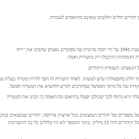
– כפי שלמדנו ההשמדה ההמונית התחילה כבר בשנת 1941 על ידי יוזמה פרטית של מפקדים נאצים שהבינו את “רוח
ההמוניות התקבלו רק בוועידת ואנזה.
ל הנאצים: השמדת היהודים.
וד חלק מהפעולות שיש לעשות. לאחר הועידה זה הפך להיות מטרה בעלת ער
דות של כל גורמי הממשל שמחויבים לסייע ולהוציא את המטרה לפועל.
 שלה היא גרמה לכך שכולם יפעלו בתיאום ובהתאמה כי הבינו את המטרה
 של מספרים של יהודים הנמצאים בכל ארצות אירופה. יהודים שנמצאים במקו
הכיבוש ויהודים שנמצאים במקומות שגרמניה ייעדה לכבוש. סך כל היהודים היה 11 מיליון. בתוך המספר לא היו כלולים כל בני התערובת