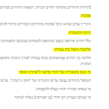
[הורדת היהודים מתחומי החיים וזכויות, הוצאת היהודים ממרחב 
סמכות
:
הינרייך עדכן שהוא קיבל סמכות מהדרגים הבכירים ביותר להתחי
היקף ההשמדה:
כלל יהדות אירופה בקצב ובהתאם לשטחים שנכבשו והשטחים המיועדים להיכ
סלקציה וניצול כוח עבודה:
חלוקה בין יהודים שמתאימים ככוח עבודה לצורך גרמניה והמאמ
המונית.
מי נכנס בקטגוריה של יהודי ומיועד ל”פתרון הסופי:
הטיפול ביהודים נעשה על פי ההגדרה של “חוקי גרינברג”. על פי
מי שאחד מהוריו יהודי-נשלח להשמדה.
מי שבדמו מעורב דם יהודי [בן תערובת] נשלח לעיקור.