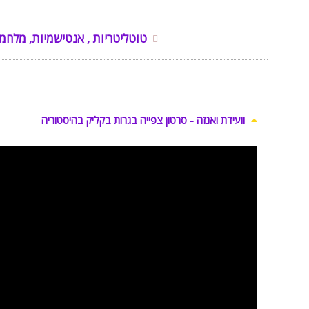
טוטליטריות , אנטישמיות, מלחמ
וועידת ואנזה - סרטון צפייה בגרות בקליק בהיסטוריה