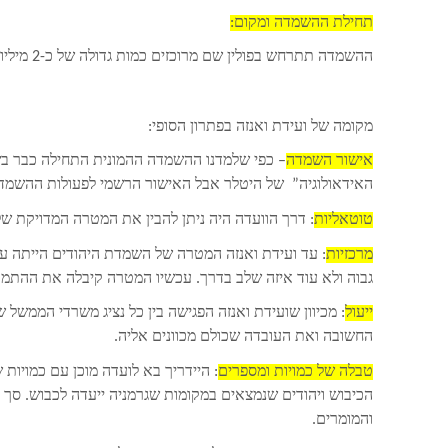
תחילת ההשמדה ומקום:
ההשמדה תתרחש בפולין שם מרוכזים כמות גדולה של כ-2 מיליון יהודים חולים וחלשים שאינם מותאמים לעבודה.
מקומה של ועידת ואנזה בפתרון הסופי:
אישור השמדה
האידאולוגיה” של היטלר אבל האישור הרשמי לפעולות ההשמדה 
טוטאליות
: דרך הוועדה היה ניתן להבין את המטרה המדויקת ש
מרכזיות
: עד ועידת ואנזה המטרה של השמדת היהודים הייתה ע
גבוה ולא עוד איזה שלב בדרך. עכשיו המטרה קיבלה את ההתמק
ייעול
: מכיוון שועידת ואנזה הפגישה בין כל נציג משרדי הממשל
החשובה ואת העובדה שכולם מכוונים אליה.
טבלה של כמויות ומספרים
: היידריך בא לועדה מוכן עם כמויות
והמומרים.