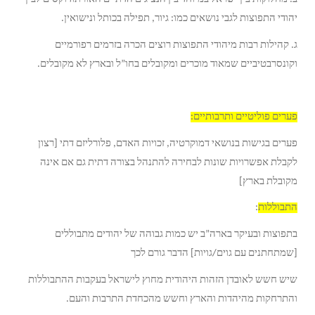
יהודי התפוצות לגבי נושאים כמו: גיור, תפילה בכותל ונישואין.
ג. קהילות רבות מיהודי התפוצות רוצים הכרה בזרמים רפורמיים
וקונסרבטיביים שמאוד מוכרים ומקובלים בחו”ל ובארץ לא מקובלים.
פערים פוליטיים ותרבותיים:
פערים בגישות בנושאי דמוקרטיה, זכויות האדם, פלורליזם דתי [רצון
לקבלת אפשרויות שונות לבחירה להתנהל בצורה דתית גם אם אינה
מקובלת בארץ]
התבוללות
:
בתפוצות ובעיקר בארה”ב יש כמות גבוהה של יהודים מתבוללים
[שמתחתנים עם גוים/גויות] הדבר גורם לכך
שיש חשש לאובדן הזהות היהודית מחוץ לישראל בעקבות ההתבוללות
והתרחקות מהיהדות והארץ וחשש מהכחדת התרבות והעם.