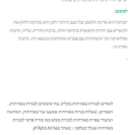
יסייעו לה ויתרמו לחוזקה בדרכים שונות.
לסיכום
:
ישראל היא מדינת הלאום של העם היהודי ולכן היא מחויבת לחזק את
הקשרים עם יהדות התפוצות בתחומי זהות, ערבות הדדית, עליה, תרבות
ופוליטיקה תוך התמודדות עם פערים ומחלוקות בנושאי דת, תרבות
ומדיניות.
.
לומדים
לבגרות
באזרחות
בקליק
.
עוד
סיכומים
לבגרות
באזרחות
,
הסברים
,
שאלות
בגרות
באזרחות
אמצעי
עזר
באזרחות
,
המחשה
ושיעורי
צפייה
באזרחות
לבגרות
ממש
כמו
מורה
פרטי
לבגרות
באזרחות אצלך
בטלפון
–
באתר
בגרות
בקליק
.
לימוד