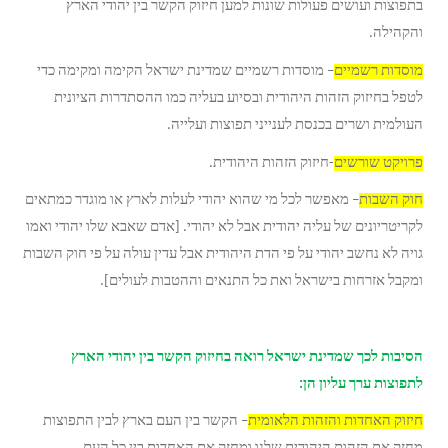
בתפוצות ועושים פעולות שונות למען חיזוק הקשר בין יהודי הארץ
והקהילה.
מוסדות רשמיים
– מוסדות רשמיים שמדינת ישראל הקימה ומקימה כדי
לטפל בחיזוק הזהות היהודית ובסיוע בעליה כמו ההסתדרות הציונית
העולמית ושרים בכנסת לענייני תפוצות ועלייה.
פרויקט שורשים
-חיזוק הזהות היהודית.
חוק השבות
– מאפשר לכל מי שהוא יהודי לעלות לארץ או מוגדר כמתאים
לקריטריונים של עליה יהודית אבל לא יהודי. [אדם שאבא שלו יהודי ואמו
גויה לא נחשב יהודי על פי הדת היהודית אבל עדין עולה על פי חוק השבות
ומקבל אזרחות בישראל ואת כל התנאים וההטבות לעולים].
הסיבות לכך שמדינת ישראל רואה בחיזוק הקשר בין יהודי הארץ
לתפוצות ערך עליון הן:
חיזוק האחדות והזהות הלאומית
– הקשר בין העם בארץ לבין התפוצות