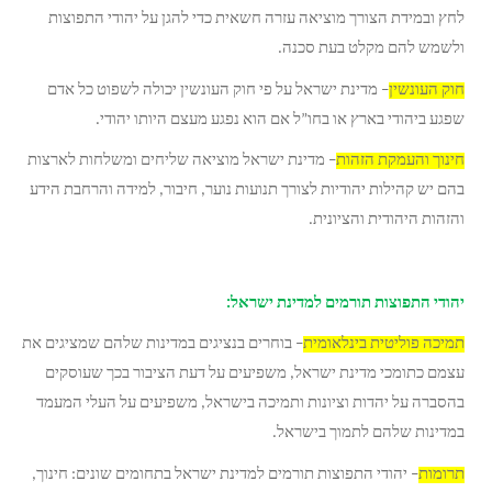
לחץ ובמידת הצורך מוציאה עזרה חשאית כדי להגן על יהודי התפוצות
ולשמש להם מקלט בעת סכנה.
חוק העונשין
– מדינת ישראל על פי חוק העונשין יכולה לשפוט כל אדם
שפגע ביהודי בארץ או בחו”ל אם הוא נפגע מעצם היותו יהודי.
חינוך והעמקת הזהות
– מדינת ישראל מוציאה שליחים ומשלחות לארצות
בהם יש קהילות יהודיות לצורך תנועות נוער, חיבור, למידה והרחבת הידע
והזהות היהודית והציונית.
יהודי התפוצות תורמים למדינת ישראל:
תמיכה פוליטית בינלאומית
– בוחרים בנציגים במדינות שלהם שמציגים את
עצמם כתומכי מדינת ישראל, משפיעים על דעת הציבור בכך שעוסקים
בהסברה על יהדות וציונות ותמיכה בישראל, משפיעים על העלי המעמד
במדינות שלהם לתמוך בישראל.
תרומות
– יהודי התפוצות תורמים למדינת ישראל בתחומים שונים: חינוך,