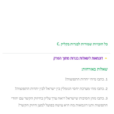
היסטוריה
לבגרות
,
הכנה
לבגרות
בהיסטוריה
,
שיעורים
פרטיים
בהיסטוריה
,
סיכומים
לבגרות
בהיסטוריה
,
שיעור
פרטי
לבגרות
–
באתר
בגרות
בקליק
,
טיפים
לבחינת
בגרות
בהיסטוריה
,
מדריך
כתיבת
תשובה
בבגרות
בהיסטוריה
,
חומר
עזר
לבגרות
בהיסטוריה
,
חומר
עזר
לבגרות
,
סיכומים
לבגרות
,
ללמוד
בקלות
לבגרות
,
טיפים
לבגרות,
כל
הזכויות
שמורות
לבגרות
בקליק
C.
דוגמאות לשאלות בגרות מתוך הפרק
שאלות באזרחות:
1. כתבו מיהי יהדות התפוצות?
2. כתבו מהי מערכת יחסי הגומלין בין ישראל לבין יהדות התפוצות?
3. כתבו מהן הסיבות שישראל רואה ערך עליון בחיזוק הקשר עם יהודי
התפוצות ותנו דוגמאות מה היא עושה בפועל למען חיזוק הקשר?