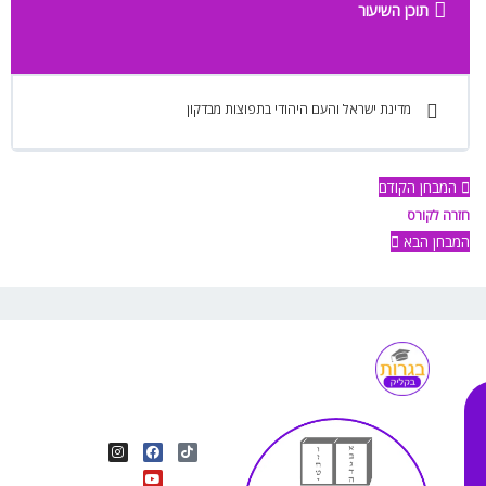
תוכן השיעור
מדינת ישראל והעם היהודי בתפוצות מבדקון
המבחן הקודם
חזרה לקורס
המבחן הבא
I
Y
F
T
n
o
a
i
s
u
c
k
t
e
t
t