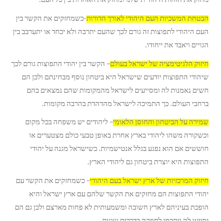
מחזק את הזהות היהודית שלנו ומחזק את האחדות בין כל העם.
הבטחת המשכיות העם היהודי לאורך הדורות
-כשמחזקים את הקשר בין
העם היהודי לתפוצות זה גורם לכך שהעם יתרבה ולא יכחד או יתערבב בין
הגויים ויאבד את ייחודו.
חיזוק הלגיטימציה של ישראל בעולם
– הקשר בין יהודי התפוצות גורם לכך
שיהודי התפוצות יודעים שישראל היא ביטחון נוסף מבחינתם ולכן הם
חשים נאמנות לה ומסייעים לישראל מהמקומות שהם נמצאים בהם
ברחבי העולם. כך התמיכה לישראל מהדהדת בהרבה מקומות.
שמירה על הביטחון והחוסן הלאומי
– ליהודים יש משפחה בכל מקום
וכשקורה משהו ליהודי בארץ אחרת באופן טבעי כולם מצטערים או
חוששים אם הוא נפגע בגלל אנטישמיות. כשישראל מגנה על יהודי
התפוצות היא יוצרת ביטחון גם ליהודי הארץ.
חיזוק המרכזיות של ארץ ישראל בעם היהודי
– כשמחזקים את הקשר עם
יהודי התפוצות הם מחזקים את הקשר שלהם עם ארץ ישראל והיא
הופכת בעיניהם לארץ חשובה ומשמעותית לא פחות מארצם ולכן גם הם