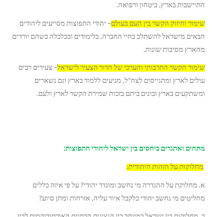
התיישבות בארץ, ביטחון ורפואה.
שימור וחיזוק הקשר בין העם בעולם
– יהודי התפוצות מסייעים ליהודים
הבאים מישראל להשתלב בחיי החברה, בלימודים ובכלכלה כשהם יורדים
מהארץ מסיבות שונות.
שימור הקשר התרבותי והערכי של הדור הצעיר לישראל
– צעירים רבים
עולים לארץ ומתגייסים לצה”ל, מגיעים ללמוד בארץ וגם נשארים
ומשתקעים בארץ ובונים ביתם בזכות שמירת הקשר לארץ ולעם.
מתחים ואתגרים ביחסים בין ישראל ליהודי התפוצות:
מחלוקות על הזהות היהודית:
א. מחלוקת על ההגדרה מי נחשב ומוגדר יהודי? על פי איזה כללים
מחליטים מי נחשב יהודי כלקבל איור עליה, אזרחות ומתן סיוע?
ב. מחלוקות בין ישראל במיוחד בין הנציגים הדתיים האורתודוקסים לבין