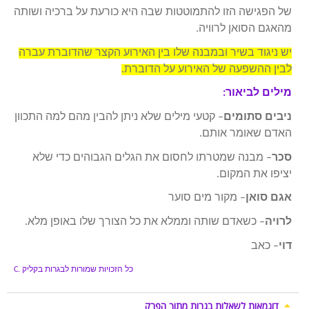
של הפגישה הזו להתמוטטות שבה היא כורעת על ברכיה ושותה
מהאגם הסואן לרוויה.
יש ניגוד בשיר ובמבנה שלו בין האירוע הקצר שהדוברת עברה
לבין ההשפעה של האירוע על הדוברת.
מילים לביאור:
ניבים סתומים
– קטעי מילים שלא ניתן להבין מהם למה התכוון
האדם שאומר אותם.
סכר
– מבנה שמטרתו לחסום את הגלים הגבוהים כדי שלא
יציפו את המקום.
אגם סואן
– מקור מים סוער
לרויה
– כשאדם שותה וממלא את כל הצורך שלו באופן מלא.
דוי
– כאב
כל הזכויות שמורות לבגרות בקליק
C.
דוגמאות לשאלות בגרות מתוך הפרק