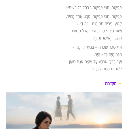
פְּגִישָׁה, חֲצִי פְּגִישָׁה \ רחל בלובשטיין
פְּגִישָׁה, חֲצִי פְּגִישָׁה, מַבָּט אֶחָד מָהִיר,
קִטְעֵי נִיבִים סְתוּמִים – זֶה דַי…
וְשׁוּב הֵצִיף הַכֹּל, וְשׁוּב הַכֹּל הִסְעִיר
מִשְׁבַּר הָאֹשֶׁר וְהַדְּוָי.
אַף סֶכֶר שִׁכְחָה – בָּנִיתִי לִי מָגֵן –
הִנֵּה הָיָה כְּלֹא הָיָה.
וְעַל בִּרְכַּי אֶכְרַע עַל שְׂפַת אֲגַם סוֹאֵן
לִשְׁתּוֹת מִמֶּנּוּ לִרְוָיָה!
הקדמה