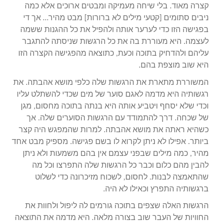
קצרה מאוד. בלי שיחה מעמיקה ומבטים ארוכים אלא כמה
ניבים סתומים [קטעי מילים לא ברורות] מבט מהיר… אך די
בפגישה הזו כדי לערער אותה ולהפיל את כל ההגנות ששמה
לעצמה. היא מעוררת בה את כל הרגשות שניסתה להתגבר
עליהם ולהדחיק בתוכה וכעת, כתוצאה מהפגישה הקצרה הזו
היא שוב מוצפת בהם.
המשוררת מתארת את הרגשות שלה כלפי מושא אהבתה. את
רגשותיה היא מדמה לאגם סוער של מים שכדי להשתלט עליו
וכדי שלא יסחף ויטביע אותה היא בנתה בתוכה מחסום, מגן
של שכחה. דרך להתמודד עם הרגשות הסוערים שלה. אך
כשהיא ראתה את מושא אהבתה. למרות שהמפגש היה קצר
ביותר. אפילו לא ניתן לקרוא לו בשם פגישה. מספיק מבט אחד
מהיר, כמה מילים שבפני עצמם אין בהם משמעות ולא ניתן
להבין מהם כלום וכבר כל הרגשות שלה התפרצו וכל מה
שהתאמצה לבנות. לחסום, לשכוח מזיכרונה כדי לשלוט
ברגשותיה התפרץ וכאילו לא היה.
הרגשות האלה שצפים בתוכה גורמים לה ליפול ולחוות את
החוויות של העבר שוב בצורה מלאה. היא מדמה את התוצאה