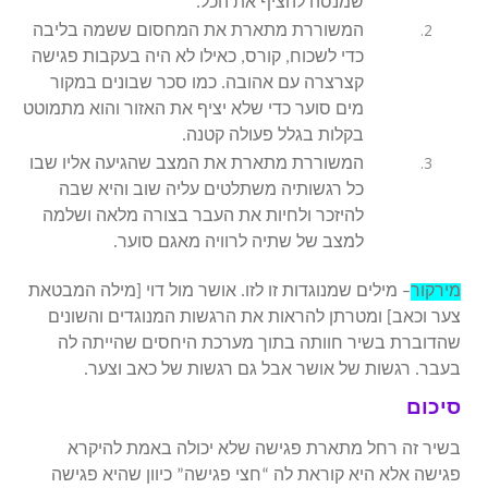
שמנסה להציף את הכל.
המשוררת מתארת את המחסום ששמה בליבה
כדי לשכוח, קורס, כאילו לא היה בעקבות פגישה
קצרצרה עם אהובה. כמו סכר שבונים במקור
מים סוער כדי שלא יציף את האזור והוא מתמוטט
בקלות בגלל פעולה קטנה.
המשוררת מתארת את המצב שהגיעה אליו שבו
כל רגשותיה משתלטים עליה שוב והיא שבה
להיזכר ולחיות את העבר בצורה מלאה ושלמה
למצב של שתיה לרוויה מאגם סוער.
מירקור
– מילים שמנוגדות זו לזו. אושר מול דוי [מילה המבטאת
צער וכאב] ומטרתן להראות את הרגשות המנוגדים והשונים
שהדוברת בשיר חוותה בתוך מערכת היחסים שהייתה לה
בעבר. רגשות של אושר אבל גם רגשות של כאב וצער.
סיכום
בשיר זה רחל מתארת פגישה שלא יכולה באמת להיקרא
פגישה אלא היא קוראת לה “חצי פגישה” כיוון שהיא פגישה