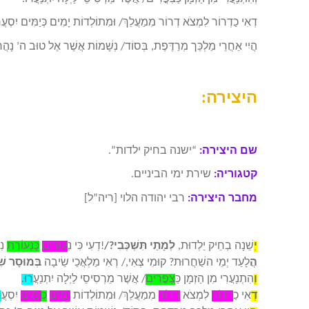
דְאִי כַדְרוֹר לִמְצֹא דְרוֹר מִמַעֲלֵךְ/ וּמִתוֹלְדוֹת יָמִים כְּיַמִּים יִסְעֲר
הֲיִי אַחֲרֵי מַלְכֵּך מְרַדֶּפֶת, בְּסוֹד/ נְשָׁמוֹת אֲשֶׁר אֶל טוּב ה’ נָהֲרו
היצירה:
שם היצירה:
“ישנה בחיק ילדות”.
קטגוריה:
שירת ימי הביניים.
מחבר היצירה:
רבי יהודה הלוי [ריה”ל]
יְ
שֵׁנָה בְחֵיק יַלְדוּת,
לְמָתַי תִּשְׁכְּבִי
/?
!
דְעִי כִּי נ
ְעוּרִים
כַּנְעוֹרֶת
נִנ
ה
לָעַד יְמֵי השַׁחֲרוּת? קוּמִי צְאִי,/ רְאִי מַלְאֲכֵי שֵׂיבָה
בְּמוּסָר שִ
וְ
הִתְנַעֲרִי מִן הַזְמָן כ
ַּצִפֳּרִים
/ אֲשֶׁר מֵרְסִיסֵי לַיְלָה
יִתְנַעֲ
רוּ
.
דְ
אִי כַ
דְרוֹר
לִמְצֹא
דְרוֹר
מִמַעֲלֵךְ/ וּמִתוֹלְדוֹת
יָמִים
כְּ
יַמִּים
יִסְעֲ
ר