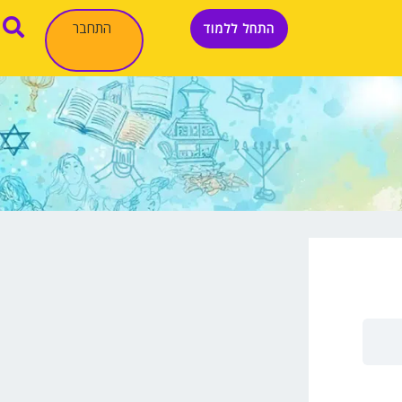
התחבר
התחל ללמוד