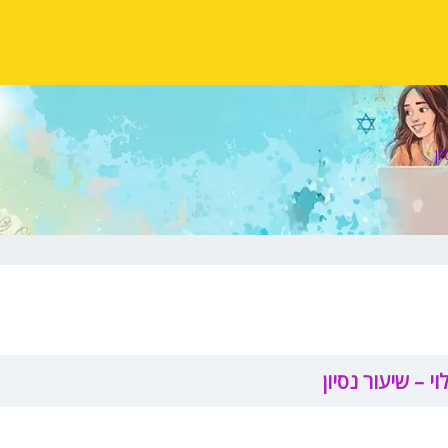
ון
י – שיעור נסיון