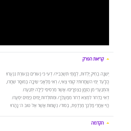
קריאת הפרק
יְשֵׁנָה בְחֵיק יַלְדוּת, לְמָתַי תִּשְׁכְּבִי?/ דְעִי כִּי נְעוּרִים כַּנְעוֹרֶת נִנְעֲרוּ!
הֲלָעַד יְמֵי השַׁחֲרוּת? קוּמִי צְאִי,/ רְאִי מַלְאֲכֵי שֵׂיבָה בְּמוּסָר שִׁחֲרוּ,
וְהִתְנַעֲרִי מִן הַזְמָן כַּצִפֳּרִים/ אֲשֶׁר מֵרְסִיסֵי לַיְלָה יִתְנַעֲרוּ.
דְאִי כַדְרוֹר לִמְצֹא דְרוֹר מִמַעֲלֵךְ/ וּמִתוֹלְדוֹת יָמִים כְּיַמִּים יִסְעֲרוּ.
הֲיִי אַחֲרֵי מַלְכֵּך מְרַדֶּפֶת, בְּסוֹד/ נְשָׁמוֹת אֲשֶׁר אֶל טוּב ה’ נָהֲרוּ!
הקדמה