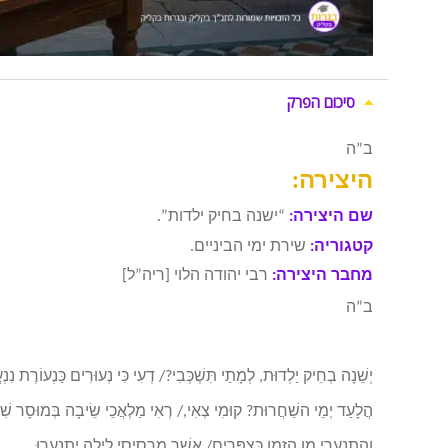
סיכום הפרק
ב”ה
היצירה:
שם היצירה:
“ישנה בחיק ילדות”.
קטגוריה:
שירת ימי הביניים.
מחבר היצירה:
רבי יהודה הלוי [ריה”ל]
ב”ה
יְשֵׁנָה בְחֵיק יַלְדוּת, לְמָתַי תִּשְׁכְּבִי?/ דְעִי כִּי נְעוּרִים כַּנְעוֹרֶת נִנְע
הֲלָעַד יְמֵי השַׁחֲרוּת? קוּמִי צְאִי,/ רְאִי מַלְאֲכֵי שֵׂיבָה בְּמוּסָר שִׁח
וְהִתְנַעֲרִי מִן הַזְמָן כַּצִפֳּרִים/ אֲשֶׁר מֵרְסִיסֵי לַיְלָה יִתְנַעֲרוּ.