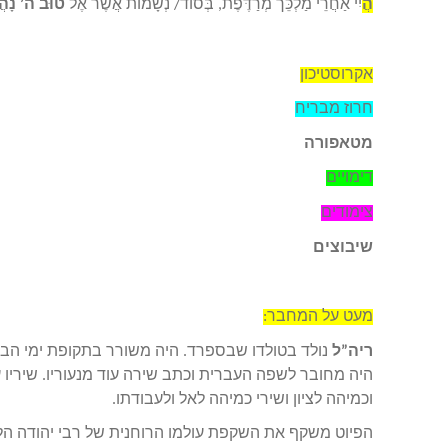
הֲ
יִי אַחֲרֵי מַלְכֵּך מְרַדֶּפֶת, בְּסוֹד/ נְשָׁמוֹת אֲשֶׁר אֶל
טוּב ה’ נָהֲ
אקרוסטיכון
חרוז מבריח
מטאפורה
דימויים
צימודים
שיבוצים
מעט על המחבר:
ריה”ל
היה מחובר לשפה העברית וכתב שירה עוד מנעוריו. שיריו 
וכמיהה לציון ושירי כמיהה לאל ולעבודתו.
הפיוט משקף את השקפת עולמו הרוחנית של רבי יהודה הלוי