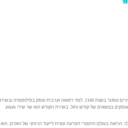
רוּ
!
נולד בטולדו שבספרד. היה משורר בתקופת ימי הביניים ונפטר בשנת 1140. למד רפואה וערבית ועסק בפילוסופיה ובשי
עוסקים בנושאים של קודש וחול. בשירת הקודש הוא שר שירי געגוע
, הרואה בעולם החומרי הפרעה זמנית לייעוד הרוחני של האדם. הוא