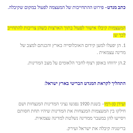
כתב מנדט
– פירוט ההתחייבות של המעצמה לפעול במקום שקיבלה.
המעצמות קיבלו אישור לפעול בתוך הארצות כשהן צריכות להתחייב
לכך ש:
1. הן יפעלו למען קידום האוכלוסייה בארץ והכנתם למצב של
מדינה עצמאית .
2.הן ידווחו באופן רצוף לחבר הלאומים על מצב המדינות.
התהליך לקראת המנדט הבריטי בארץ ישראל:
ועידן סן-רמו
– בשנת 1920 נפגשו נציגי המדינות המנצחות ושם
חילקו בין המעצמות המנצחות את המדינות שיהיו תחת חסותם
ויסייעו להן במעבר ממדינה נשלטת למדינה עצמאית.
בריטניה קיבלה את ישראל ועירק.