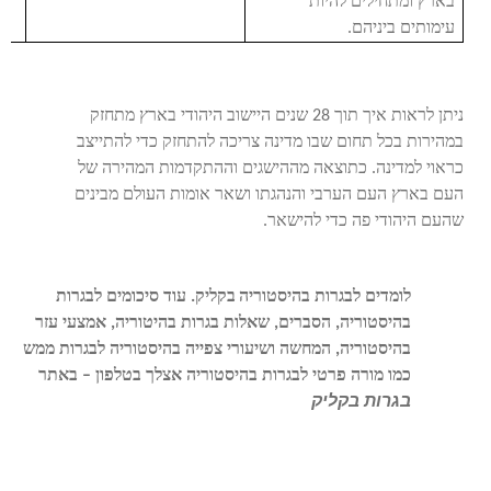
בארץ ומתחילים להיות
עימותים ביניהם.
ניתן לראות איך תוך 28 שנים היישוב היהודי בארץ מתחזק
במהירות בכל תחום שבו מדינה צריכה להתחזק כדי להתייצב
כראוי למדינה. כתוצאה מההישגים וההתקדמות המהירה של
העם בארץ העם הערבי והנהגתו ושאר אומות העולם מבינים
שהעם היהודי פה כדי להישאר.
לומדים לבגרות
בהיסטוריה
בקליק
. עוד סיכומים לבגרות
בהיסטוריה
, הסברים, שאלות בגרות
בהיטוריה
, אמצעי עזר
בהיסטוריה
, המחשה ושיעורי צפייה
בהיסטוריה
לבגרות ממש
כמו מורה פרטי לבגרות
בהיסטוריה
אצלך בטלפון – באתר
בגרות בקליק
.
לימוד
היסטוריה
לבגרות , הכנה לבגרות
בהיסטוריה
, שיעורים פרטיים
בהיסטוריה
, סיכומים לבגרות
בהיסטוריה
, שיעור פרטי לבגרות – באתר
בגרות בקליק ,
טיפים לבחינת בגרות
בהיסטוריה
, מדריך כתיבת תשובה