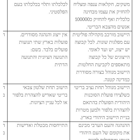
משקים, חקלאות ענפה ומצליח
לכלכלתו ותלוי בכלכלתו בעם
להחזיק את עצמו מבחינה
הפלסטיני.
כלכלית ואף להחזיק כ100000
אנשים מהצבא הבריטי.
היישוב מורכב מקהילה פוליטית
אין ייצוג והנהגה מסודרים.
הנה
עם מפלגות שונות. לכל קבוצה
פועלות בארץ שתי תנועות
יש ייצוג, יש ועד לאומי.
פועלים בלבד. בשם:
הייצוגים של כל קבוצה
התנועה הציונית והתנועה
מתאספים לקביעת החלטות.
הדתית
היישוב מנוהל בצורה מסודרת
כמדינה קטנה.
היישוב מנוהל תחת נציב בריטי
הישוב תחת שלטון צבאי
התי
כשלצידו פועלת הסוכנות
בריטי שאדיש להצהרת בלפור
בלפ
היהודית הפועלת בהתאם
או לכל עניין הציונות.
להצהרת בלפור ולמען מטרות
בניית היישוב היהודי בארץ.
ההנהגה והעם הערבי מבינם
התייחסות מבטלת ואדישות
התי
את מקומם של העם היהודי
בא