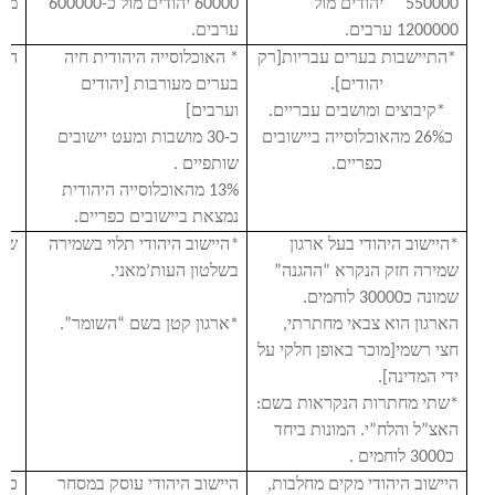
550000 יהודים מול
60000 יהודים מול כ-600000
מצב
1200000 ערבים.
ערבים.
*התיישבות בערים עבריות[רק
* האוכלוסייה היהודית חיה
התי
יהודים].
בערים מעורבות [יהודים
*קיבוצים ומושבים עבריים.
וערבים]
כ26% מהאוכלוסייה ביישובים
כ-30 מושבות ומעט יישובים
כפריים.
שותפיים .
13% מהאוכלוסייה היהודית
נמצאת ביישובים כפריים.
*היישוב היהודי בעל ארגון
*
היישוב היהודי תלוי בשמירה
שמ
שמירה חזק הנקרא “ההגנה”
בשלטון העות’מאני.
שמונה כ30000 לוחמים.
הארגון הוא צבאי מחתרתי,
*ארגון קטן בשם “השומר”.
חצי רשמי[מוכר באופן חלקי על
ידי המדינה].
*שתי מחתרות הנקראות בשם:
האצ”ל והלח”י. המונות ביחד
כ3000 לוחמים .
היישוב היהודי מקים מחלבות,
היישוב היהודי עוסק במסחר
כלכ