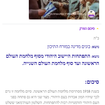
סיכום הפרק
ב”ה
בונים מדינה במזרח התיכון
נושא
:
התפתחות היישוב היהודי מסוף מלחמת העולם
נושא
:
הראשונה ועד סוף מלחמת העולם השנייה.
סיכום:
בשנת 1918 מסתיימת מלחמת העולם הראשונה. סיום מלחמה זו גרם
לכך שיהיו המון אבדות בעם היהודי. מצד שני היא גם פתחה בפני
העם היהודי הזדמנויות רבות להתפתחות. השלטון העות’מאני ששלט