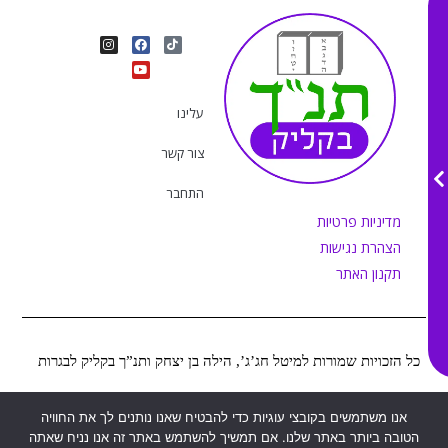
I
Y
F
T
n
o
a
i
s
u
c
k
t
e
t
t
a
b
u
o
g
o
b
k
r
o
e
עלינו
a
k
m
צור קשר
התחבר
מדיניות פרטיות
הצהרת נגישות
תקנון האתר
כל הזכויות שמורות למיטל חג’ג’, הילה בן יצחק ותנ”ך בקליק לבגרות
Web&MOR
2022
אנו משתמשים בקובצי עוגיות כדי להבטיח שאנו נותנים לך את החוויה
©
נבנה ע”י
הטובה ביותר באתר שלנו. אם תמשיך להשתמש באתר זה אנו נניח שאתה