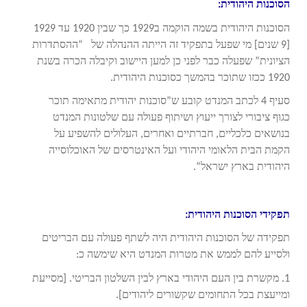
הסוכנות היהודית:
הסוכנות היהודית בשמה הוקמה ב1929 כך שבין 1920 עד 1929
[9 שנים] מי שפעל בתפקיד זה הייתה ההנהלה של “ההסתדרות
הציונית” שפעלה כבר לפני כן למען היישוב וקיבלה הכרה בשנת
1920 ככזו שתוכר בהמשך כסוכנות היהודית.
סעיף 4 לכתב המנדט קובע ש”סוכנות יהודית מתאימה תוכר
כגוף ציבורי לצורך ייעוץ ושיתוף פעולה עם שלטונות המנדט
בנושאים כלכליים, חברתיים ואחרים, העלולים להשפיע על
הקמת הבית הלאומי היהודי ועל האינטרסים של האוכלוסייה
היהודית בארץ ישראל”.
תפקידי הסוכנות היהודית:
תפקידה של הסוכנות היהודית היה לשתף פעולה עם הבריטים
ולסייע להם לממש את מטרות המנדט היא שימשה כ:
1. מקשרת בין העם היהודי בארץ לבין השלטון הבריטי. [מסייעת
ומייעצת בכל התחומים שקשורים ליהודים].