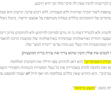
בריטניה להבין שאין לה סיכוי מולו וכך היא תיכנע.
ואפת ליצור חברה שוויונית ללא מעמדות, ללא רכוש פרטי, הרעיון הוא שכל
סיים של הקומוניזם כוללים בעלות משותפת על אמצעי הייצור, ביטול ניצול
נהיג ולא להגדיל דעות כי זה גורם למדינה להיתקע ולא להתקדם מרוב ריבוי
השפעה יהודית ואידאולוגיה שמתחרה באידאולוגיה שלו ומושכת הרבה להאמין
ומוניסטיות והיו בעלי גזע נחות על פי “תורת הגזע” שלו.
קודת הקומיסרים”
הוא דאג להדגיש בפני חייליו את חשיבות המלחמה
ם ואת החובה להרוג באכזריות את כל בעלי המשרות הגבוהות ותפקידי הקצו
ביקים”. הוא הדגיש שאין כללים במלחמה הזו ואף חייל
לא
יעמוד למשפט על
מבצע ברבוסה
“.