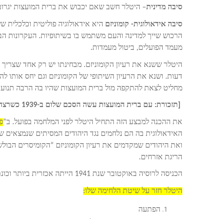
סיבה מדינית
– היטלר חשב שאם יכבוש את ברית המועצות יגרום ל
סיבה אידאולוגית- קומוניזם
היא אידאולוגיה פוליטית וכלכלית שש
הרכוש שייך למדינה והעם משתמש בו בשיתופיות. העקרונות הבסי
מעמד הפועלים, ביטול מעמדות.
היטלר ששנא את רעיון הקומוניזם. מבחינתו יש רק אחד שצריך לה
דעות. ושנא את הרעיון השיתופי של הקומוניזם וגם יחס אותו ל
מחליט לצאת להתקפה מול ברית המועצות שהיו בה הרבה תנועות ק
[תזכורת: עם ברית המועצות עשה הסכם שלום ב-1939 כשרצה לכבוש את פולין והבין שהוא צריך את עזרת ברית המועצות]
את ההכנה למבצע הזה התחיל היטלר לפני המלחמה בפועל. ב”
פ
האידאולוגית בה הם נלחמים נגד היהודים המסיתים שנמצאים ש
ואת היהודים שמקדמים את רעיון הקומוניזם “הקומיסרים הבולש
הריגת אזרחים.
הכניסה לרוסיה באוקטובר שנת 1941 הייתה אכזרית ביותר וכונתה בשם: “
היטלר חזר על שיטת הלחימה שלו:
הפתעה