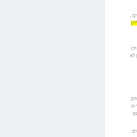
ם ,
יה]
הן
 לא
שהם
בי. דבר זה
] נכנס
ים