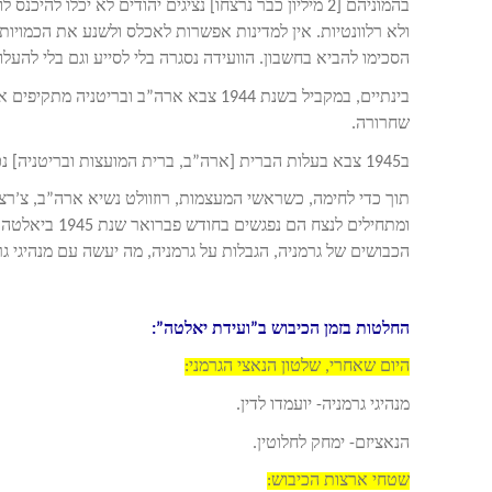
בהמוניהם [2 מיליון כבר נרצחו] נציגים יהודים לא יכלו 
ולא רלוונטיות. אין למדינות אפשרות לאכלס ולשנע את הכמויות
הסכימו להביא בחשבון. הוועידה נסגרה בלי לסייע וגם בלי להע
בינתיים, במקביל בשנת 1944 צבא ארה”ב ו
שחרורה.
ב1945 צבא בעלות הברית [ארה”ב, ברית המועצות ובריטניה] נכנסים לגרמניה ומתחילים בכיבושה.
תוך כדי לחימה, כשראשי המעצמות, רוזוולט נשיא ארה”ב, צ’רצ’
ומתחילים לנצח הם נפגשים בחודש פברואר שנת 1945 ביאלטה
הכבושים של גרמניה, הגבלות על גרמניה, מה יעשה עם מנהיגי ג
החלטות בזמן הכיבוש ב”ועידת יאלטה”:
היום שאחרי, שלטון הנאצי הגרמני:
מנהיגי גרמניה- יועמדו לדין.
הנאציזם- ימחק לחלוטין.
שטחי ארצות הכיבוש: