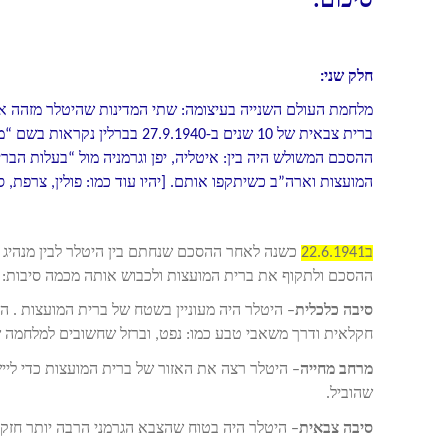
סיכום:
חלק שני:
מלחמת העולם השנייה בעיצומה: שתי המדינות שהיטלר מזהה א
ברית צבאית של 10 שנים ב-.1940
ההסכם המשולש היה בין: איטליה, יפן וגרמניה מול “בעלות הב
המועצות וארה”ב כשיתקפו אותם. [יהיו עוד כמו: פולין, צרפת, סי
ב22.6.1941
כשנה לאחר ההסכם שנחתם בין היטלר לבין מנהיג
ההסכם ולתקוף את ברית המועצות ולכבוש אותה מכמה סיבות:
סיבה כלכלית
– היטלר היה מעוניין בשטח של ברית המועצות . הש
חקלאית ודרך משאבי טבע כמו: נפט, וברזל שחשובים למלחמה 
מרחב מחייה
– היטלר רצה את האזור של ברית המועצות כדי ליי
שהוביל.
סיבה צבאית
– היטלר היה בטוח שהצבא הגרמני הרבה יותר חזק