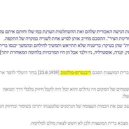
ת הגישה האכזרית שלהם ואת ההשתלטות העוינת כמו שלו וחותם איתם על
27.9 בברלין נקראות בשם “מדינות הציר”. ההסכם מחייב אותן לסייע אחת לשנייה במקרה של התקפה.
רית” שהן בעיקר: בריטניה שלא תתייאש ותמשיך להילחם ובהמשך יכנסו ברית
ן, קנדה, אוסטרליה, ניו זילנד אבל הן היו המרכזיות בלחימה המאוחרת יותר]
 ברית המועצות הסכם
ריבנטרופ-מולוטוב
[23.8.1939] בוחר היטלר להפר את
טחים של המקום היו גדולים והוא יכול היה לקבל חיזוק כלכלי דרך תבואה
שלו.
שב שם את הכמות העצומה של הגרמנים שלטענתו יתרבו בשימור ובחיזוק הגז
 מצבא ברית המועצות ולכן לא חשש לצאת מולם למלחמה.