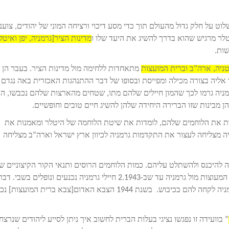
חה לשלוט על חלק גדול מהעולם תוך כדי מסע דיכוי ורציחה המוני של יהודים, צועני
לר מרגיש שהוא בדרך להשיג את היעד שלו ו
מדינות הציר[גרמניה, יפן ואיטל
שות.
ניה, ארה”ב וברית המועצות
מתאחדות ללחימה מול מדינות הציר. בעבר הן
אליה בצורה מכילה ומפייסת ובסופו של דבר ההתנהגות האכזרית באה נגדם ו
ניה גרמו לכך שהמון חיילים שלהם מתו, שטחים מהארצות שלהם נכבשו, הן
מבינות שזו הברירה היחידה שלהן להשיג חיים טובים וחופשיים.
ת את הלוחמים שלהם, לומדות את שיטת הלוחמה של היטלר ומאמנות את
ה מצליחה לעצור את התקדמות גרמניה לכיוון ארץ ישראל וארה”ב מצליחה
ה להיכנס ולהשתלט עליהם. כמות הלוחמים הרוסים ותנאי הקור הקיצוניים 
רגילים אליהם והגרמנים לא משמשים כיתרונות במלחמה לברית המעוצות מול גרמניה עד שב-2.1943 חיילי גרמניה נכנעים ונופלים בש
גורם לחיילי ברית המועצות להתקדם ולכבוש את השטחים שגרמניה לקחה להם בכיבוש. בשנת 1944 הצבא האדום[צבא ברית המועצות
” בוועידה זו נפגשו נציגי בעלות הברית לחשוב איך ניתן לסייע ליהודים שנרצח