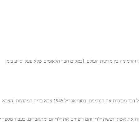
הרמוניה בין מדינות העולם. [במקום חבר הלאומים שלא פעל וסייע בזמן
כוחות בעלות הברית נלחמות בשתי חזיתות מול גרמניה ובסופו של דבר מביסות את הגרמנים. בסוף אפריל 1945 צבא ברית המועצות [הצבא
ח את אשתו וששת ילדיו והם רוצחים את ילדיהם ומתאבדים. כעבוד מספר י