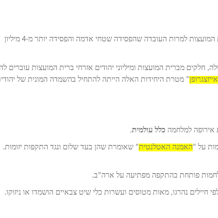
” הוא לא מצליח להגיע לתוצאה שרצה כי ברית המועצות למרות העובדה שהפסידה שטחי אדמה והפסידה יותר מ-4 מיליון
, חלקים מברית המועצות ומיליוני יהודים אזרחי ברית המועצות עוברים להי
אייזצגרופן
” מטרת היחידות האלה הייתה להתחיל בהשמדה המונית של יהודית
כלל עולמית
.
ות על “
האמנה האטלנטית
” שאומרת שהן בעד שלום ונגד התקפות יזומות.
חיילים נהרגו, מאות מטוסים ועשרות כלי שיט צבאיים הושמדו או ניזוקו.