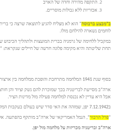
התקפה מהירה וחדה של האויב
אכזריות ללא גבולות מוסריים.
ב”מבצע ברבוסה
לוחמים נשארה להילחם מולו.
במקביל ללחימה של גרמניה בברית המועצות ולתהליך הכיבוש שלה
תחת שליטתה והיא מקימה פלוגה חדשה של חיילים שנקראת: “
בסוף שנת 1941 המלחמה מתרחבת והופכת ממלחמה בין ארצות אירופה למלחמה
ארה”ב מסייעת לבריטניה בכך שמוכרת להם נשק וציוד והן חותמ
אבל היא עדיין לא נכנסת למלחמה פעילה מול מדינות הציר.
ב7.12.1942 יפן, שמזהה את האי סדר שיש בעולם בעקבות המלחמות פותחת בהתקפה מפתיעה על ארה”ב.
“
פרל הרבור
“, הנמל האמריקאי של ארה”ב מותקף בהפתעה. אלפי 
ארה”ב ובריטניה מכריזות על מלחמה מול יפן.