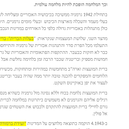
וכך המלחמה הופכת להיות מלחמה עולמית.
בתחילת 1942 גרמניה ממשיכה בכיבושיה האכזריים ומצלי
בעלי מעמד והשכלה מארצות הכיבוש ובעלי מומים גרמניים. היט
כולן מתנהלות באכזריות גדולה כלפי כל האזרחים במדינות הנכב
מהצד השני, שלושת המעצמות שנקראות: “
בעלות הברית”: בריט
התעלמו מכל הפרת סדר והתנהגות אכזרית של גרמניה והתייחסו 
כבר לא חזקות כבעבר. ההתקפות הפתאומיות והאכזריות של גרמ
חמושות מספיק ובריטניה שכבר הרבה זמן בלחימה נחלשת אבל הן 
ברית המועצות וארה”ב מתחמשות במהירות ומתחזקות, מכשירו
הלוחמים והמפקדים להכנה טובה יותר ממה שהיה בעבר ובריטני
לעצור את יפן באוקיינוס השקט.
ברית המועצות נלחמת בכוח וללא נסיגה מול גרמניה כשהיא מנס
אל פולין.
ב-4.1943 הוקמה כתוצאה מלחצים על המדינות
“ועידת ברמודה