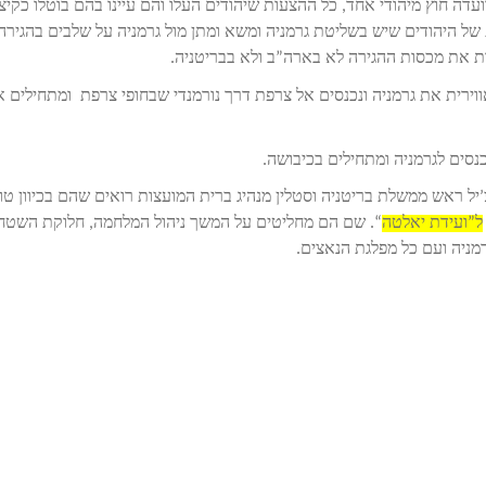
להיכנס לוועדה חוץ מיהודי אחד, כל ההצעות שיהודים העלו והם עיינו בהם בוטלו כקיצ
 של היהודים שיש בשליטת גרמניה ומשא ומתן מול גרמניה על שלבים בהגירה
לות את מכסות ההגירה לא בארה”ב ולא בבריטניה.
בריטניה מתקיפים אווירית את גרמניה ונכנסים אל צרפת דרך נורמנדי שבחופי צרפת ומתחילים 
יל ראש ממשלת בריטניה וסטלין מנהיג ברית המועצות רואים שהם בכיוון טו
ל”ועידת יאלטה
“. שם הם מחליטים על המשך ניהול המלחמה, חלוקת השטח
רמניה ועם כל מפלגת הנאצים.