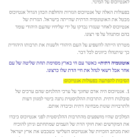
לאנטיוכוס על המינוי.
בפעולות האלה של אנטיוכוס הגזרות והחלפת הכהן הגדול אנטיוכוס
מבטל את האוטונומיה הדתית שהייתה בישראל. הגזרות של
אנטיוכוס לאחר שנגזרו נבדקו על ידי שליחיו שהעם היהודי עומד
בהם ומתנהל על פי רצונו.
מטרתו הייתה להשפיע על העם היהודי ולשנות את תרבותו היהודית
כך שיתנהלו כיוונים לכל דבר.
אוטונומיה דתית
= כאשר עם חי בארץ מסוימת תחת שליטה של עם
אחר אבל רשאי לנהל את חיי הדת שלו כרצונו.
הסיבות להפתעה בפעולות אנטיוכוס:
1. אנטיוכוס היה אדם שחונך על ערכי ההלניזם שהם ערכים של
סובלנות דתית. התרבות ההלניסטית נתנה ביטוי למגוון דעות
ולתרבויות שונות מבחינה דתית וכיבדה אותם.
המלכים שהיו מושפעים מהתרבות ההלניסטית לפני אנטיוכוס כיבדו
את המקדשים ואת חוקי הדת של העמים שמתחתם וניתן להוכיח
זאת מכתב הזכויות של אנטיוכוס השלישי כשכבש את ארץ ישראל