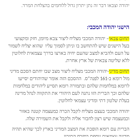
יהודה וצבאו דבר זה נתן יתרון גדול ללוחמים בהצלחת המרד.
הישגי יהודה המכבי:
תחום צבאי
– יהודה המכבי מצליח ליצור צבא מיומן, חזק ומקצועי
בעל הישגים שיש להתחשב בו וניתן לסמוך עליו שהוא יצליח לשמור
על העם ולהביא למצב שהעם יחיה בארצו בדרך עצמאית לחלוטין
ללא שליטה צבאית של ארץ אחרת.
תחום מדיני
-יהודה המכבי מצליח ליצור מצב שבו יחתם הסכם מדיני
מול רומא ב-161 לפנה”ס. ההסכם הזה אומר שהיהודים יסייעו
לרומא במלחמות שלהם ובתמורה רומא תסייע ליהודים במלחמות
שלהם וכך הברית הזו נתנה לעם היהודי את התקווה לנהל מדינה
בעלת שלטון דתי ומדיני עצמאי לחלוטין.
יהודה המכבי בעצם מצליח לקבל הכרה כמעצמה קטנה באזור
וכמעצמה שיש רצון לחבור אליה ולקבל את השמירה שלה.
הברית עם רומא הופכת את המצב המדיני בארץ לכך שהיא תהיה
מדינה עצמאית נוספת במזרח התיכון.