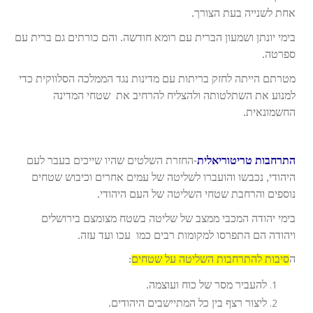
אחת לשנייה בעת הצורך.
בימי יונתן ושמעון הברית עם רומא חודשה. והם כורתים גם ברית עם
ספרטה.
מטרתם הייתה לחזק בריתות עם מדינות נגד הממלכה הסלווקית כדי
למנוע את השתלטותה ולהצליח להרחיב את שטחי המדינה
החשמונאית.
התרחבות טריטוריאלית
-החזרת השלטים שהיו שייכים בעבר לעם
היהודי, נכבשו והועברו לשליטה של עמים אחרים וכיבוש שטחים
נוספים והרחבת שטחי השליטה של העם היהודי.
בימי יהודה המכבי ממצב של שליטה בשטח מצומצם בירושלים
ויהודה הם התפרסו למקומות רבים כמו עכו ועד עזה.
ה
סיבות להתרחבות השליטה על שטחים
:
להעביר מסר של כוח ועוצמה.
ליצור רצף בין כל המתיישבים היהודים.