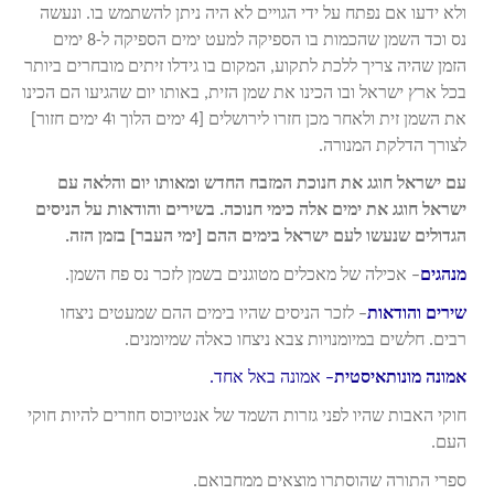
ולא ידעו אם נפתח על ידי הגויים לא היה ניתן להשתמש בו. ונעשה
נס וכד השמן שהכמות בו הספיקה למעט ימים הספיקה ל-8 ימים
הזמן שהיה צריך ללכת לתקוע, המקום בו גידלו זיתים מובחרים ביותר
בכל ארץ ישראל ובו הכינו את שמן הזית, באותו יום שהגיעו הם הכינו
את השמן זית ולאחר מכן חזרו לירושלים [4 ימים הלוך ו4 ימים חזור]
לצורך הדלקת המנורה.
עם ישראל חוגג את חנוכת המזבח החדש ומאותו יום והלאה עם
ישראל חוגג את ימים אלה כימי חנוכה. בשירים והודאות על הניסים
הגדולים שנעשו לעם ישראל בימים ההם [ימי העבר] בזמן הזה.
מנהגים
– אכילה של מאכלים מטוגנים בשמן לזכר נס פח השמן.
שירים והודאות
– לזכר הניסים שהיו בימים ההם שמעטים ניצחו
רבים. חלשים במיומנויות צבא ניצחו כאלה שמיומנים.
אמונה מונותאיסטית
– אמונה באל אחד.
חוקי האבות שהיו לפני גזרות השמד של אנטיוכוס חוזרים להיות חוקי
העם.
ספרי התורה שהוסתרו מוצאים ממחבואם.