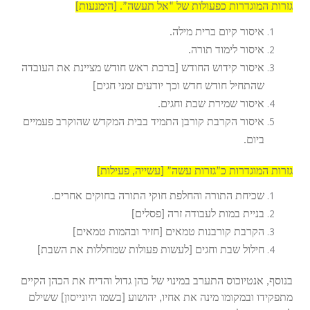
גזרות המוגדרות כפעולות של “אל תעשה”. [הימנעות]
איסור קיום ברית מילה.
איסור לימוד תורה.
איסור קידוש החודש [ברכת ראש חודש מציינת את העובדה
שהתחיל חודש חדש וכך יודעים זמני חגים]
איסור שמירת שבת וחגים.
איסור הקרבת קורבן התמיד בבית המקדש שהוקרב פעמיים
ביום.
גזרות המוגדרות כ”גזרות עשה” [עשייה, פעילות]
שכיחת התורה והחלפת חוקי התורה בחוקים אחרים.
בניית במות לעבודה זרה [פסלים]
הקרבת קורבנות טמאים [חזיר ובהמות טמאים]
חילול שבת וחגים [לעשות פעולות שמחללות את השבת]
בנוסף, אנטיוכוס התערב במינוי של כהן גדול והדיח את הכהן הקיים
מתפקידו ובמקומו מינה את אחיו, יהושוע [בשמו היונייסון] ששילם