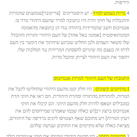
ורדיפות.
4.
גזרות כעונש למרד
– יש היסטריונים [צריקובר]שטוענים שהגזרות
וההגבלות על חוקי הדת היו כתגובה למרד שהעם היהודי מרד בו.
אנטיוכוס חשב שהמרידות ביהודה נגדו הן כתוצאה מהאמונה
המונותאיסטית [אמונה באל אחד] של העם היהודי והזרות וההבדל
שלו משאר העמים ולכן החליט שברגע שיחתוך את הקשר בין העם
לדתו זה בעצם מה שיגרום להפסקת המרידות נגד המלכות שלו.
ויהפוך את העם היהודי לצייתן ומקבל מרות.
התגובות של העם היהודי לגזרות אנטיוכוס:
1.מתיוונים קיצונים-
היו חלק קטן מהעם היהודי שהחליטו לקבל את
הגזרות, להתרחק מהתורה ומהדת היהודית. הם ראו את חוקי הדת
כמגבילים ושאפו להיות חלק מהעם היווני. הם קיבלו את חוקי
אנטיוכוס ברצון רב[יש כאלה שכמו שאמרנו שמייחסים להם את
רעיון הגזרות] ויש מתוכם שאף הצטרפו ליונים ברדיפה של היהודים,
מציאת כאלה שלא מקיימים את החוקים וענישה שלהם.
2.
מתיוונים בסתר
– היו מהעם היהודי שקיימו את חוקי אנטיוכוס בגלוי