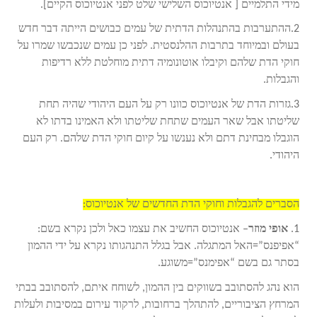
מידי התלמיים [ אנטיוכוס השלישי שלט לפני אנטיוכוס הקיים].
2.ההתערבות בהתנהלות הדתית של עמים כבושים הייתה דבר חדש
בעולם ובמיוחד בתרבות ההלנסטית. לפני כן עמים שנכבשו שמרו על
חוקי הדת שלהם וקיבלו אוטונומיה דתית מוחלטת ללא רדיפות
והגבלות.
3.גזרות הדת של אנטיוכוס כוונו רק על העם היהודי שהיה תחת
שליטתו אבל שאר העמים שתחת שליטתו ולא האמינו בדתו לא
הוגבלו מבחינת דתם ולא נענשו על קיום חוקי הדת שלהם. רק העם
היהודי.
הסברים להגבלות וחוקי הדת החדשים של אנטיוכוס:
1.
אופי מוזר
– אנטיוכוס החשיב את עצמו כאל ולכן נקרא בשם:
“אפיפנס”=האל המתגלה. אבל בגלל התנהגותו נקרא על ידי ההמון
בסתר גם בשם “אפימנס”=משוגע.
הוא נהג להסתובב בשווקים בין ההמון, לשוחח איתם, להסתובב בבתי
המרחץ הציבוריים, להתהלך ברחובות, לרקוד עירום במסיבות ולעלות