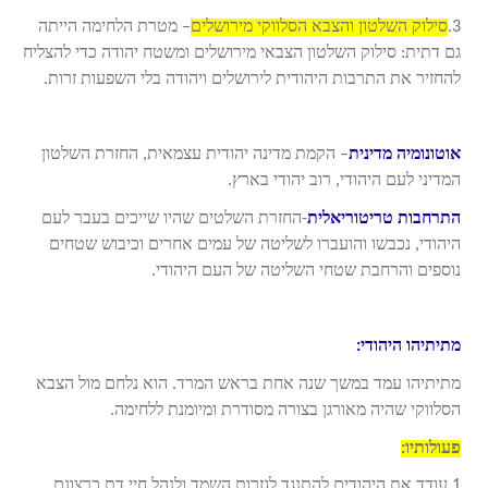
3.
סילוק השלטון והצבא הסלווקי מירושלים
– מטרת הלחימה הייתה
גם דתית: סילוק השלטון הצבאי מירושלים ומשטח יהודה כדי להצליח
להחזיר את התרבות היהודית לירושלים ויהודה בלי השפעות זרות.
אוטונומיה מדינית
– הקמת מדינה יהודית עצמאית, החזרת השלטון
המדיני לעם היהודי, רוב יהודי בארץ.
התרחבות טריטוריאלית
-החזרת השלטים שהיו שייכים בעבר לעם
היהודי, נכבשו והועברו לשליטה של עמים אחרים וכיבוש שטחים
נוספים והרחבת שטחי השליטה של העם היהודי.
מתיתיהו היהודי:
מתיתיהו עמד במשך שנה אחת בראש המרד. הוא נלחם מול הצבא
הסלווקי שהיה מאורגן בצורה מסודרת ומיומנת ללחימה.
פעולותיו:
1.עודד את היהודים להתנגד לגזרות השמד ולנהל חיי דת כרצונם.