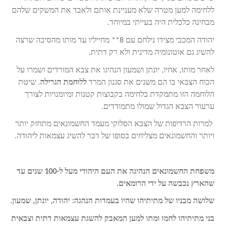
ללחימה למען מטרה שלא מעניינת אותם ולאבד את המשקים שלהם
מבחינה כלכלית היה בעייתי במיוחד.
יהודה המכבי מצידו נילחם עם 8** מחייליו עד מותו מהסיבה שרצה
להשיג גם אוטונומיה מדינית ולא רק דתית.
לאחר מותו, אחיו, יונתן ושמעון הנהיגו את צבא המורדים ושמרו על
הכוח הצבאי בו הם משנים את סגנון המרד
ללוחמת הגרילה
. שיטת
הלוחמה הזו מתמקדת בלחימה בקבוצות קטנות ומיומנויות לצורך
ערעור הצבא הגדול שמולו מתמודדים.
למרות הרדיפות של הצבא הסלוקי מעמד החשמונאים מתחזק יותר
ויותר והחשמונאים מצליחים בסופו של דבר להשיג עצמאות ליהודה.
משפחת החשמונאים הנהיגה את העם היהודי מעל ל-100 שנים עד
שהארץ נכבשה על ידי הרומאים.
שלושה מבניו של מתיתיהו שהיו בעמדות הנהגה: יהודה, יונתן, שמעון.
בני מתיתיהו לחמו ומתו למען המאבק להשגת עצמאות דתית וצבאית