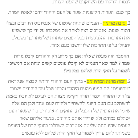
לבמות ולרקוד עם השחקנים שהעלו הצגות.
כך שגם הגזרות הקיצוניות שגזר על העם היהודי יוחסו לאופיו המוזר.
2.
סיבה מדינית
– העמים שתחת שלטונו של אנטיוכוס היו רבים ובעלי
דתות שונות. אנטיוכוס רצה לאחד את ממלכתו על ידי כך שישפיע
את התרבות ההלניסטית בכל העמים שתחת שליטתו וכך כשכולם
יתנהלו על פי התרבות שלו יחשבו כעם אחד.
ההסבר הזה מעלה שאלה: אם כך מדוע רק היהודים קיבלו גזרות
שמד ? למה שאר העמים לא קיבלו עונשים קשים ומוות אם המשיכו
לשמור על חוקי הדת שלהם במקביל?
3.
יוזמת מחנה המתיוונים
– בתוך העם היהודי הייתה קבוצה שנקראת
“מתיוונים” הם הגיעו מהעם היהודי והבינו שכל עוד היהודים ישמרו
על חוקי התורה. ילמדו תורה ויקיימו מצוות הם לעולם לא יוכלו באמת
להשתלב עם העם היווני ולהשתייך ולהיות לעם אחד ולכן הם אלה
שיזמו את הרעיון של ההגבלות, החוקים והאיסורים כדי ששאר העם
ישתלבו כמוהם ולא יפרידו אותם מהיונים. בניגוד אליהם שאר
העמים שהיו תחת שליטת אנטיוכוס השתלבו בחוקי הדת של היוונים
כשמותר להם עדיין לשמור על חוקי הדת שלהם ללא עונשים