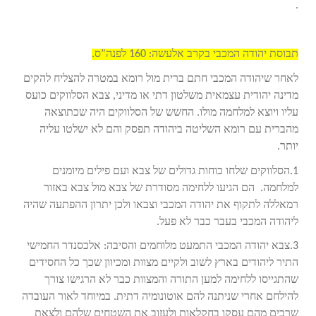
.
תבוסת יהודה המכבי בקרב אלעשה: 160 לפנה”ס.
לאחר שיהודה המכבי חתם ברית מול רומא במטרה להצליח להקים
מדינה יהודית עצמאית משלטון דתי או מדיני, צבא הסלווקים כועס
עליו ויוצא למלחמה מולו. החשש של הסלווקים היה שכתוצאה
מהברית עם רומא השליטה ביהודה תפסק והם לא ישלטו עליה
יותר.
1.הסלווקים שלחו כוחות גדולים של צבא ועם פילים מיומנים
למלחמה. הם הגיעו ללחימה מסודרת של צבא מול צבא באזור
רמאללה לתקוף את יהודה המכבי וצבאו ולכן יתרון ההפתעה שהיה
ליהודה המכבי בעבר כבר לא פעל.
3.צבא יהודה המכבי התמעט מלוחמים והסיבה: אלכסנדר החמישי
התיר ליהודים בארץ לשוב ולקיים מצוות ומכיוון שכך כל החסידים
שהתגייסו ללחימה למען התורה והמצוות כבר לא הרגישו צורך
להילחם אחרי שניתנה להם אוטונומיה דתית. במיוחד לאור העובדה
שרבים מהם עסקו בחקלאות ולעזוב את השטחים שלהם ולצאת