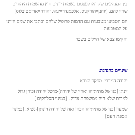
בין המנהיגים שקראו לעצמם בשמות יוונים חוץ מהשמות היהודים
שהיו להם. [יוחנן=הורקנוס, אלכסנדר=ינאי, יהודה=אריסטובלוס]
הם הטביעו מטבעות עם הדמות פרופיל שלהם וכתבו את שמם היווני
על המטבעות.
והקימו צבא של חיילים בשכר.
שינויים בהנהגה:
יהודה המכבי- מפקד הצבא.
יונתן [בנו של מתיתיהו ואחיו של יהודה]-מושל יהודה וכוהן גדול
למרות שלא היה ממשפחת צדוק. [במינוי הסלווקים ]
שמעון [בנו של מתיתיהו הכהן ואח של יהודה ויונתן]-נשיא. [במינוי
אספת העם]