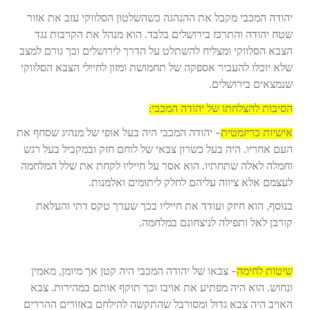
יהודה המכבי מקבל את ההנהגה כשהשלטון הסלווקי עזב את אזור
שטח יהודה והתרכז בירושלים בלבד. הוא מנהל את הקרבות נגד
הצבא הסלווקי ומצליח להשתלט על הדרך לירושלים וכך גורם למצב
שלא יוכלו להעביר אספקה של תחמושת ומזון לחיילי הצבא הסלווקי
שנמצאים בירושלים.
הסיבות להצלחתו של יהודה המכבי:
אישיות כריזמטית
– יהודה המכבי היה בעל אופי של מנהיג שסחף את
העם אחריו. היה בעל כשרון צבאי של לוחם חזק ובמקביל בעל רגש
וחמלה לאלה שתחתיו. הוא אסר על חייליו לקחת את שלל המלחמה
לעצמם אלא ציווה עליהם לחלק ליתומים ואלמנות.
בנוסף, הוא חיזק ועודד את חייליו בכך שערך טקס דתי והעלאת
קורבן לאל ותפילה לניצחונם במלחמה.
שיטות לחימה
– צבאו של יהודה המכבי היה קטן אך מיומן, מאמין
ונחוש. הוא היה מפתיע את אויבו וכך תוקף אותם במהירות. צבא
האויב היה צבא גדול ומסורבל שהתקשה להילחם באזורים ההררים