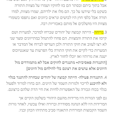
אבל בתוך ביתם ובסתר הם בזו לחוקיו ושמרו על מצוות התורה
בשקט בלי שידעו על כך. הם מלו את ילדיהם, שמרו מצוות, למדו
תורה אבל כלפי חוץ היו לבושים ונראים כיוונים ואם נתפסו כשומרי
מצוות היו מושלכים אל מותם באכזריות רבה.
3.
בריחה
– הייתה קבוצה של יהודים שברחו למדבר, למערות ושם
קיימו את התורה והמצוות. הם פחדו להתנהל כמתייוונים ומצד שני
לא רצו לעזוב את חוקי התורה ולכן העדיפו לברוח אל המדבר או
המערות כדי לקיים את חוקי התורה בלי הפרעות עד שאנטיוכוס
ישנה את גזרותיו ואז יוכלו לחזור לארץ.
[התנגדות פאסיבית= מתנגדים לחוקים אבל לא מתמודדים מול
היוונים אלא עושים את רצונם בלי להילחם מול היונים]
4
. התנגדות פעילה- הייתה קבוצה של יהודים שבחרה להתנגד בגלוי
ולא להיכנע
לדיכוי ולגזרות השמד של היונים. הם בחרו למרוד ולפעול
בגלוי בכוח וגבורה על האפשרות לחיות את חיי הדת שלהם כרצונם.
גם לפני הגזרות היו מרידות מהעם היהודי בשלטון הקיים אך
המרידות היו ללא הנהגה מסודרת וברורה ואילו עכשיו, לאחר גזרות
השמד הקבוצות המורדות התאגדו סביב מתתיהו הכהן ובניו.