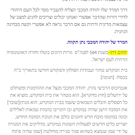
דרך המרד שלו יהודה המכבי הצליח להעביר מסר לכל העם היהודי
לדורי דורות שהדבר אפשרי ואנחנו יכולים וצריכים להגיע למצב של
עצמאות מדינית ודתית גם אם הדבר נראה לא אפשרי וקשה מבחינה
הגיונית.
המרד של יהודה המכבי נתן תקווה.
תחום דתי-
בשנת 164 לפנה”ס גזרות היונים בוטלו וחזרה האוטונומיה
הדתית לעם ישראל.
בית המקדש טוהר ועבודות הפולחן והמקדש חודשו בתאריך כ”ה
בכסלו. [חנוכה]
אנטיוכוס הרביעי נהרג, יהודה המכבי מנצל את ההזדמנות ומשתלט
על ירושלים [חוץ מחקרא], הוא מטהר את בית המקדש, מוציא את
כל הפסלים והכלים הטמאים ששמו בבית המקדש, הוא מנתץ[שובר]
את המזבח הישן שהיה במקדש ובו הקריבו בהמות טמאות לאלילים
ובונה במקומו מזבח חדש וחוגגים כולם את חנוכת המזבח החדש,
יוצרים כלים חדשים לפעולות השונות במקדש, מדליקים את המנורה
על ידי שמן שנמצא כשהוא סגור סגירה מוחלטת [שמן שהיה פתוח