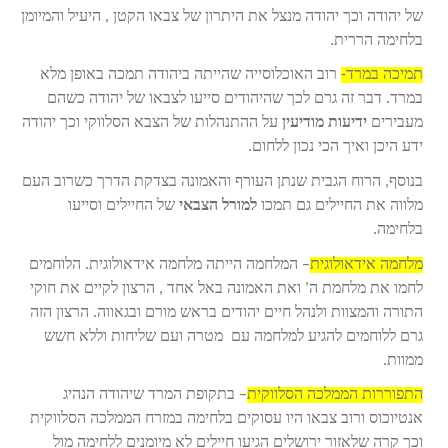
של יהודה וכך יהודה מנצל את היתרון של צבאו הקטן , היעיל והמיומן
בלחימה הררית.
תמיכה במרד-
רוב האוכלוסייה שהייתה ביהודה תמכה באופן מלא
במרד. דבר זה גרם לכך שהיהודים סייעו לצבאו של יהודה כשהם
מעבירים
ידיעות מודיעין
על ההתנהלות של הצבא הסלווקי וכך יהודה
ידע היכן ואיך הכי נכון ללחום.
בנוסף, הרוח הגבית שנתן העורף והאמונה בצדקת הדרך כשרוב העם
מלווה את החיילים גם תמכו
למורל הצבאי
של החיילים וסייעו
בלחימה.
מלחמה אידאולוגית
– המלחמה הייתה מלחמה אידאולוגית. הלוחמים
לחמו את מלחמת ה’ ואת האמונה באל אחד , הרצון לקיים את חוקי
התורה והמצוות ולנהל חיים יהודים בראש מורם ובגאווה. הרצון הזה
גרם ללוחמים להגיע למלחמה עם מטרה ועם שליחות וללא חשש
ממוות.
התפוררות הממלכה הסלווקית
– בתקופת המרד שיהודה הנהיג
אנטיוכוס ורוב צבאו היו עסוקים בלחימה במזרח הממלכה הסלווקית
וכך קרה שלאזור ירושלים הגיעו חיילים לא מיומנים ללחימה מול