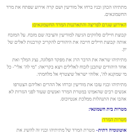
מתתיהו הכהן ובניו ברחו אל מודיעין ושם קרה אירוע שפתח את מרד
החשמונאים.
האירוע שגרם לפריצה והתארגנות המרד החשמונאים:
קבוצת חיילים סלווקים הגיעה למודיעין והציבה שם מזבח. על המזבח
אותה קבוצת חיילים חייבה את היהודים להקריב קורבנות לאלים של
יון.
מתיתיהו שראה את הדבר הרג את מפקד הפלוגה, נציג המלך ואת
אחד היהודים שתכנן לזבוח לאלילים ויצא בקריאה: “מי לה’ אלי”- כל
מי שמקנא לה’, אלוהי ישראל שיצטרף אל מלחמתי.
מתיתיהו ובניו עזבו את מודיעין וברחו אל ההרים ואליהם הצטרפו
אנשים רבים שהאמינו במטרת המרד ואנשים שעוד לפני הגזרות לא
אהבו את התנהלות ממלכת אנטיוכוס.
מטרות בית חשמונאי:
מטרות המרד:
אוטונומיה דתית
–
מטרת המרד של מתיתיהו ובניו זה להשיג את