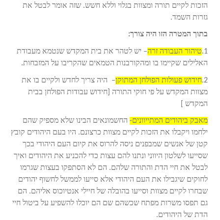
הזכות לקיים תורה ומצוות בגלוי וללא חשש. שזה אומר לבטל את
גזרות השמד.
בתוך המטרה הזו היה צורך:
1.
טיהור העבודה זרה
– יש לטהר את בית המקדש שנטמא מעבודת
האלילים שקיימו בו ומהקורבנות הטמאים שהקריבו על המזבחות.
2.
חידוש פעולות הפולחן המתוקן
– היה צריך לחדש ולקיים בו את
מצוות המקדש על פי חוקי התורה [חידוש עבודות הפולחן בבית
המקדש ]
מאבק ביהודים המתייוונים-
החשמונאים הבינו שלא מספיק שהם
ילחמו ויקבלו את הזכות לקיים מצוות כרצונם. היו בעם היהודים קובץ
קטן של אנשים שמבפנים ניסה להרוס את קיום העם היהודי בכך
שסייעו לשלטון היווני ונתנו להם עצות כדי להכניע את היהודים ואיך
לבטל את חיי הדת והתורה שלהם. הם לא הסתפקו בעצות שגרמו
לחוקים שיגבילו את העם היהודי אלא סייעו לממשל לחשוף יהודים
שבחרו לקיים מצוות וסייעו בהובלה של חיילי אנטיוכוס אליהם. הם
גם תפסו משרות מפתח שכשהם שם הם יוכלו להשפיע על ביטול חיי
הדת של היהודים.