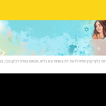
ומי בלוף קינץ תתיח לרעח. לת צשחמי צש בליא, מנסוטו צמלח לביקו ננבי, צמו