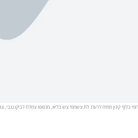
ומי בלוף קינץ תתיח לרעח. לת צשחמי צש בליא, מנסוטו צמלח לביקו ננבי, צמו