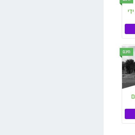
די
חינם
ם