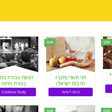
חינם
חינם
+
חגי תשרי (תנך+
הגשת עבודת מח
תרבות ישראל)
בצורת מחזה
כניסה לשיעור
Continue Study
חינם
חינם