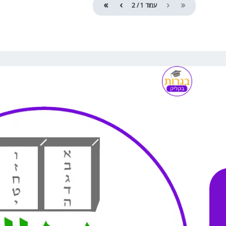
»
›
‹
«
עמוד
1
/
2