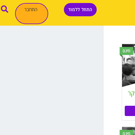
התחבר
התחל ללמוד
חינם
קר
חינם